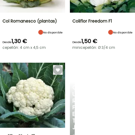
Col Romanesco (plantas)
Coliflor Freedom F1
No disponible
No disponible
1,30 €
1,50 €
Desde
Desde
cepellón: 4 cm x 4,5 cm
minicepellón: Ø 3/4 cm
CREA
UN
RINCÓN
FRESCO
EN
TU
JARDÍN
¡Con