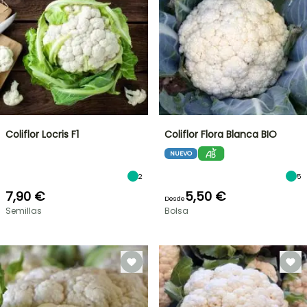
Coliflor Locris F1
Coliflor Flora Blanca BIO
NUEVO
2
5
7,90 €
5,50 €
Desde
Semillas
Bolsa