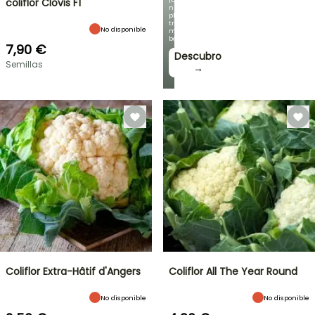
coliflor Clovis F1
nuestras
plantas
trepadoras
No disponible
más
bonitas!
7,90 €
Descubro
Semillas
→
Coliflor Extra-Hâtif d'Angers
Coliflor All The Year Round
No disponible
No disponible