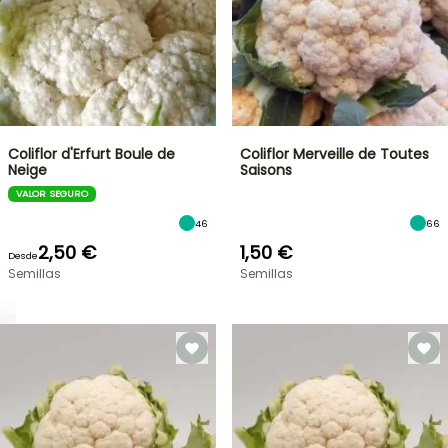
Coliflor d'Erfurt Boule de
Coliflor Merveille de Toutes
Neige
Saisons
VALOR SEGURO
46
66
2,50 €
1,50 €
Desde
Semillas
Semillas
OFERTA
RELÁMPAGO
¡HASTA
UN
30
%
BULBOS
DE
DE
PRIMAVERA