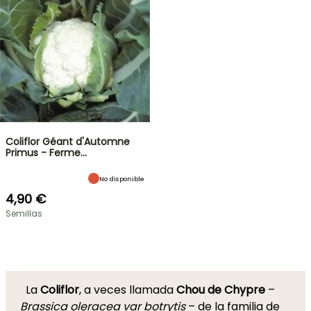
Coliflor Géant d'Automne
Primus - Ferme…
No disponible
4,90 €
Semillas
La
Coliflor
, a veces llamada
Chou de Chypre
–
Brassica oleracea var botrytis
– de la familia de