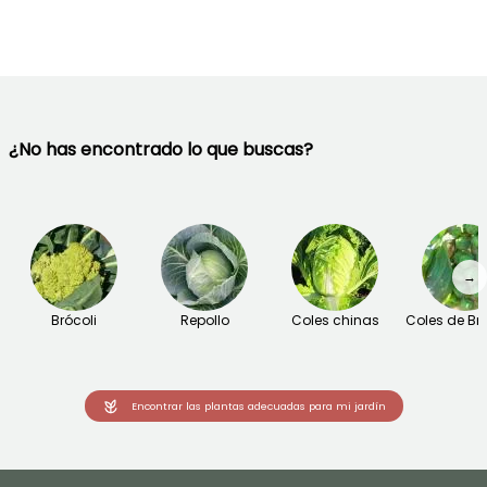
¿No has encontrado lo que buscas?
→
Brócoli
Repollo
Coles chinas
Coles de Br
Encontrar las plantas adecuadas para mi jardín