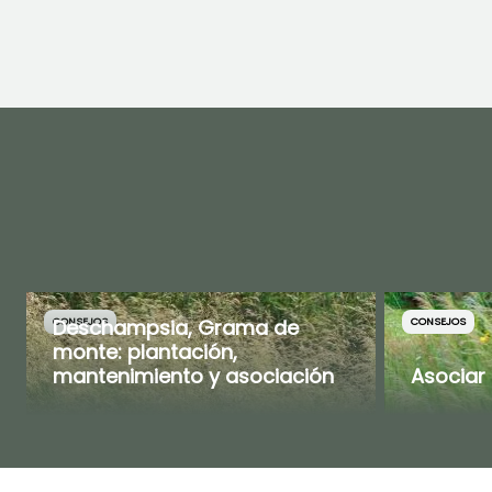
Deschampsia, Grama de
CONSEJOS
CONSEJOS
monte: plantación,
mantenimiento y asociación
Asociar