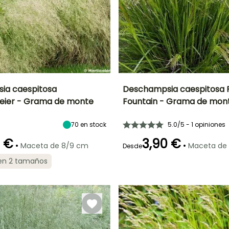
ia caespitosa
Deschampsia caespitosa P
eier - Grama de monte
Fountain - Grama de mon
Anchura en la
Exposición
Altura en la
Anchura en la
madurez
madurez
madurez
Sol,
40 cm
60 cm
30 cm
70
en stock
5.0/5 - 1 opiniones
Semisombra
0 €
3,90 €
•
•
Maceta de 8/9 cm
Maceta de
Desde
 en 2 tamaños
ón
Periodo de
Rusticidad
Periodo de floración
Periodo de
plantación
plantación
Hasta -40°C
razonable
razonable
Julio a Octubre
Febrero a Abril,
Febrero a Abril,
Septiembre a
Septiembre a
Noviembre
Noviembre