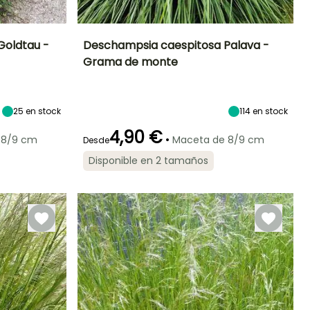
Goldtau -
Deschampsia caespitosa Palava -
Grama de monte
Exposición
Altura en la
Anchura en la
Exposición
madurez
madurez
Sol,
Semisombra
45 cm
45 cm
Semisombra
25
en stock
114
en stock
4,90 €
•
 8/9 cm
Maceta de 8/9 cm
Desde
Periodo de floración
Periodo de
Rusticidad
Rusticidad
Disponible en 2 tamaños
plantación
Hasta -40°C
Hasta -40°C
razonable
Julio a Octubre
Febrero a Abril,
Septiembre a
Noviembre