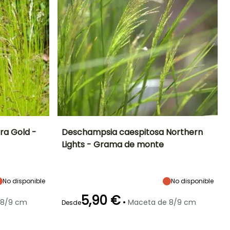
ra Gold -
Deschampsia caespitosa Northern
Lights - Grama de monte
Exposición
Altura en la
Anchura en la
Exposición
madurez
madurez
Sol,
Sol,
40 cm
45 cm
Semisombra
Semisombra
No disponible
No disponible
5,90 €
•
 8/9 cm
Maceta de 8/9 cm
Desde
Rusticidad
Periodo de floración
Periodo de
Rusticidad
plantación
Hasta -34,5°C
Hasta -40°C
razonable