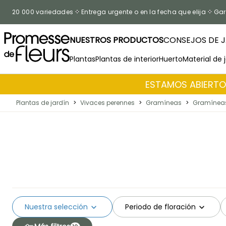
Ir al contenido
20 000 variedades
Entrega urgente o en la fecha que elija
Gar
NUESTROS PRODUCTOS
CONSEJOS DE J
Plantas
Plantas de interior
Huerto
Material de 
ESTAMOS ABIERTOS
Plantas de jardín
>
Vivaces perennes
>
Gramíneas
>
Gramíneas
Nuestra selección
Periodo de floración