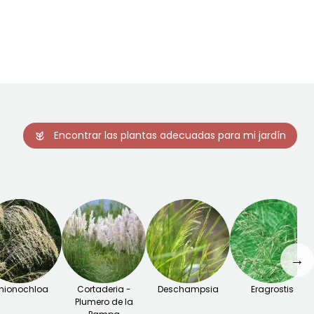
Julio a Octubre
Febrero a Abril,
Septiembre a
Noviembre
Encontrar las plantas adecuadas para mi jardín
→
hionochloa
Cortaderia -
Deschampsia
Eragrostis
Plumero de la