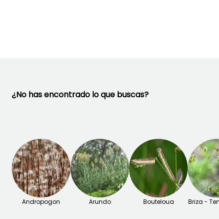
Agosto a
Junio a Agost
Febrero a Abril,
Noviembre
Septiembre a
Noviembre
¿No has encontrado lo que buscas?
Andropogon
Arundo
Bouteloua
Briza - T