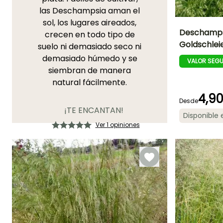
las Deschampsia aman el
sol, los lugares aireados,
Deschamps
crecen en todo tipo de
Goldschlei
suelo ni demasiado seco ni
Altura en la
demasiado húmedo y se
madurez
VALOR SEG
90 cm
siembran de manera
natural fácilmente.
4,9
Desde
¡TE ENCANTAN!
Periodo de floraci
Disponible
Ver 1 opiniones
Julio a Octubr