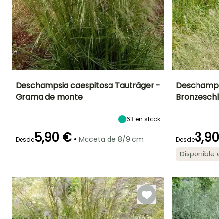
Deschampsia caespitosa Tauträger -
Deschamps
Grama de monte
Bronzeschl
Altura en la
Anchura en la
Exposición
Altura en la
madurez
madurez
madurez
Sol,
80 cm
60 cm
80 cm
68
en stock
Semisombra
5,90 €
3,9
•
Maceta de 8/9 cm
Desde
Desde
Disponible
Periodo de floración
Periodo de
Rusticidad
Periodo de floraci
plantación
Hasta -40°C
razonable
Julio a Octubre
Junio a
Febrero a Abril,
Octubre
Septiembre a
Noviembre