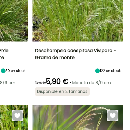
ixie
Deschampsia caespitosa Vivipara -
te
Grama de monte
Exposición
Altura en la
Anchura en la
Exposición
madurez
madurez
Sol,
Sol,
70 cm
50 cm
30
en stock
122
en stock
Semisombra
Semisombra
5,90 €
•
 8/9 cm
Maceta de 8/9 cm
Desde
Disponible en 2 tamaños
Rusticidad
Periodo de
Rusticidad
plantación
Hasta -40°C
Hasta -40°C
razonable
Febrero a Abril,
Septiembre a
Noviembre