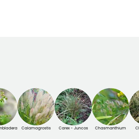
o
Junio a Agosto
Febrero a Abril,
Febrero a Abril,
Septiembre a
Septiembre a
Noviembre
Noviembre
embladera
Calamagrostis
Carex - Juncos
Chasmanthium
C