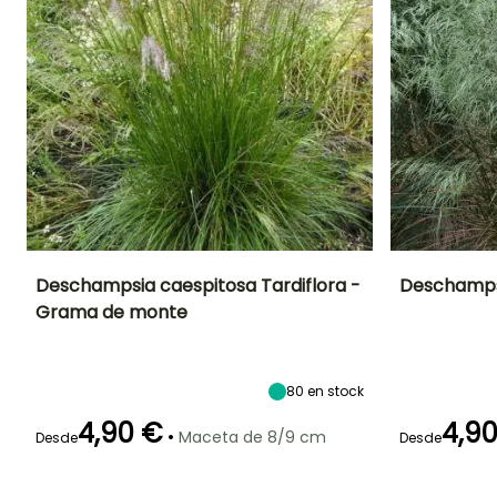
Deschampsia caespitosa Tardiflora -
Deschampsi
Grama de monte
Altura en la
Anchura en la
Exposición
Altura en la
madurez
madurez
madurez
Sol,
90 cm
40 cm
45 cm
Semisombra
80
en stock
4,90 €
4,9
•
Maceta de 8/9 cm
Desde
Desde
Periodo de floración
Periodo de
Rusticidad
Periodo de floraci
plantación
Hasta -40°C
razonable