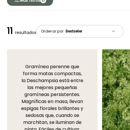
Más filtros
10
11
Ordenar por:
resultados
Gramínea perenne que
forma matas compactas,
la Deschampsia está entre
las mejores pequeñas
gramíneas persistentes.
Magníficas en masa, llevan
espigas florales brillantes y
sedosas que, cuando se
marchitan, se iluminan de
plata. Fáciles de cultivar,