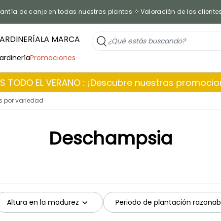
antía de canje en todas nuestras plantas
Valoración de los cliente
ARDINERÍA
LA MARCA
jardinería
Promociones
 TODO EL VERANO : ¡Descubre nuestras promoci
 por variedad
Deschampsia
Altura en la madurez
Periodo de plantación razonab