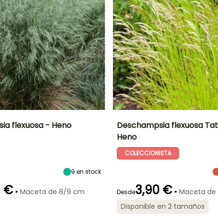
a flexuosa - Heno
Deschampsia flexuosa Tat
Heno
Anchura en la
Exposición
Altura en la
Anchura en la
madurez
madurez
madurez
Sol,
COLECCIONISTA
30 cm
45 cm
30 cm
Semisombra
9
en stock
0 €
3,90 €
•
•
Maceta de 8/9 cm
Maceta de
Desde
ón
Periodo de
Rusticidad
Periodo de floración
Periodo de
Disponible en 2 tamaños
plantación
plantación
Hasta -34,5°C
razonable
razonable