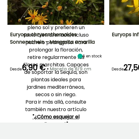
sus flores brillantes que
duran todo el verano.
Los Euryops prosperan a
pleno sol y prefieren un
Euryops chrysanthemoides
Euryops Inf
suelo bien drenado, incluso
Sonnenschein - Margarita amarilla
pobre o pedregoso. Para
Altura en la
Anchura en la
Exposición
Altura en la
prolongar la floración,
madurez
madurez
madurez
Sol,
1.20 m
90 cm
60 cm
6
en stock
retire regularmente las
Semisombra
Flores marchitas. Capaces
6,90 €
27,5
•
Maceta de 8/9 cm
Desde
Desde
de soportar la Sequía, son
plantas ideales para
Periodo de floraci
Periodo de floración
Periodo de
Rusticidad
jardines mediterráneos,
plantación
Hasta -6,5°C
razonable
Marzo a
secos o sin riego.
Marzo a
Marzo a Mayo,
Noviembre
Noviembre
Para ir más allá, consulte
Septiembre a
Octubre
también nuestro artículo
"¿Cómo esquejar el
Euryops?"