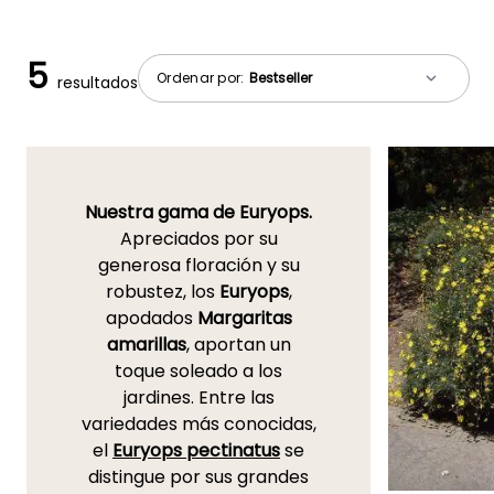
5
Ordenar por:
resultados
Nuestra gama de Euryops.
Apreciados por su
generosa floración y su
robustez, los
Euryops
,
apodados
Margaritas
amarillas
, aportan un
toque soleado a los
jardines. Entre las
variedades más conocidas,
el
Euryops pectinatus
se
distingue por sus grandes