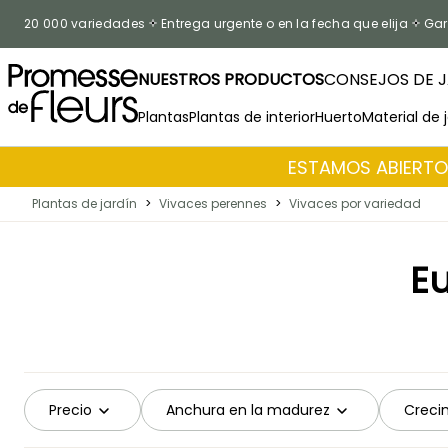
Ir al contenido
20 000 variedades
Entrega urgente o en la fecha que elija
Gar
NUESTROS PRODUCTOS
CONSEJOS DE J
Plantas
Plantas de interior
Huerto
Material de 
ESTAMOS ABIERTOS
Plantas de jardín
>
Vivaces perennes
>
Vivaces por variedad
Eu
Precio
Anchura en la madurez
Creci