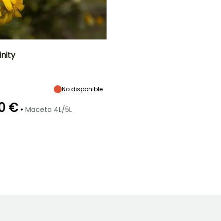
inity
Anchura en la
Exposición
madurez
Sol
50 cm
No disponible
0 €
•
Maceta 4L/5L
ón
Periodo de
Rusticidad
plantación
Hasta -9,5°C
razonable
Marzo a Mayo,
Septiembre a
Octubre