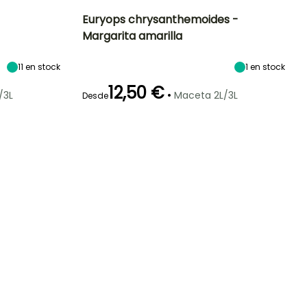
Euryops chrysanthemoides -
Margarita amarilla
Exposición
Altura en la
Anchura en la
Exposición
madurez
madurez
Sol
Sol,
90 cm
70 cm
11
en stock
1
en stock
Semisombra
12,50 €
•
/3L
Maceta 2L/3L
Desde
Rusticidad
Periodo de floración
Periodo de
Rusticidad
Hasta -4°C
plantación
Hasta -6,5°C
razonable
Abril a Junio,
Marzo a Mayo,
Agosto a
Septiembre a
Septiembre
Octubre