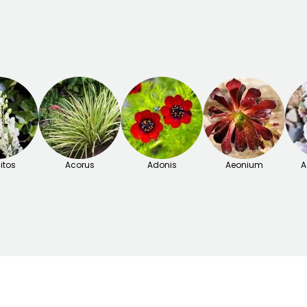
itos
Acorus
Adonis
Aeonium
A