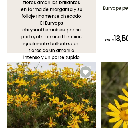
flores amarillas brillantes
Euryops pec
en forma de margarita y su
follaje finamente disecado.
Altura en la
El
Euryops
madurez
1.10 m
chrysanthemoides
, por su
parte, ofrece una floración
13,5
Desde
igualmente brillante, con
flores de un amarillo
Periodo de floraci
intenso y un porte tupido
Abril a Octubr
que luce maravillosamente
en macizos. El Euryops
virgineus, con sus
pequeñas flores amarillas
perfumadas y su porte
compacto, es perfecto
para los Bordillos. Por
último, el Euryops acraeus
se distingue por su
Resistencia a la sequía y