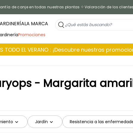
antía de canje en todas nuestras plantas
Valoración de los cliente
ARDINERÍA
LA MARCA
jardinería
Promociones
 TODO EL VERANO : ¡Descubre nuestras promoci
ryops - Margarita amari
miento
Jardín
Resistencia a las enfermedad