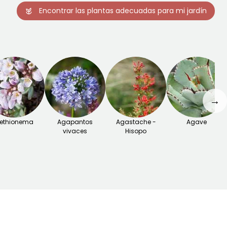
Encontrar las plantas adecuadas para mi jardín
→
ethionema
Agapantos
Agastache -
Agave
vivaces
Hisopo