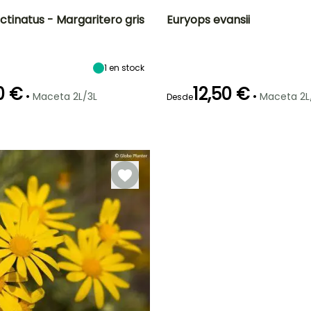
tinatus - Margaritero gris
Euryops evansii
Anchura en la
Exposición
Altura en la
Anchura en la
madurez
madurez
madurez
Sol
1.10 m
30 cm
30 cm
1
en stock
0 €
12,50 €
•
•
Maceta 2L/3L
Maceta 2L
Desde
ón
Periodo de
Rusticidad
Periodo de floración
Periodo de
plantación
plantación
Hasta -6,5°C
razonable
razonable
e
Mayo a
Marzo a Mayo,
Marzo a Mayo,
Octubre
Septiembre a
Septiembre a
Octubre
Octubre