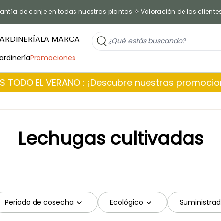
antía de canje en todas nuestras plantas
Valoración de los cliente
ARDINERÍA
LA MARCA
jardinería
Promociones
 TODO EL VERANO : ¡Descubre nuestras promoci
Lechugas cultivadas
Periodo de cosecha
Ecológico
Suministrad