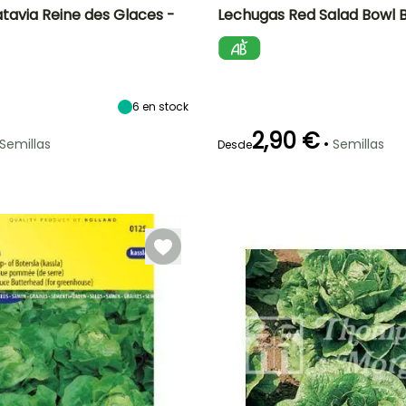
tavia Reine des Glaces -
Lechugas Red Salad Bowl B
Altura en la
Período de siembra
Dificultad de
Altura en la
P
madurez
cultivo
madurez
20 cm
Principiante
30 cm
Febrero a
Agosto
6
en stock
2,90 €
•
Semillas
Semillas
Desde
Método de siembra
Periodo de cosecha
Germinación
Método de siembra
P
Siembra sin
10e días
Siembra sin
protección,
protección,
Mayo a
Siembra a
Siembra a
Noviembre
cubierto
cubierto