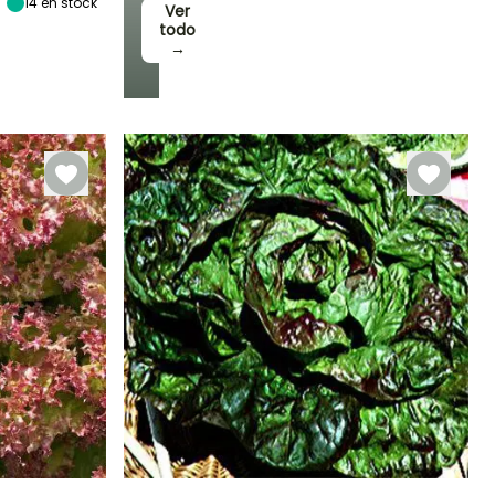
14
en stock
Ver
todo
→
eriodo de cosecha
Abril a Octubre