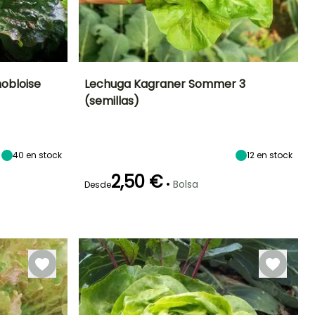
obloise
Lechuga Kagraner Sommer 3
(semillas)
eríodo de siembra
Dificultad de
Altura en la
Período de siembra
cultivo
madurez
Principiante
20 cm
Febrero a
Febrero a Julio
Agosto
40
en stock
12
en stock
2,50 €
•
Bolsa
Desde
Germinación
Método de siembra
Periodo de cosecha
eriodo de cosecha
10e días
Siembra sin
protección
Julio a Octubre
Abril a Octubre