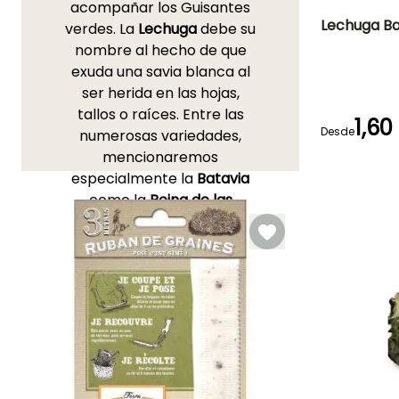
acompañar los Guisantes
Lechuga Ba
verdes. La
Lechuga
debe su
nombre al hecho de que
Dificultad de
exuda una savia blanca al
cultivo
Principiante
ser herida en las hojas,
tallos o raíces. Entre las
1,60
Desde
numerosas variedades,
mencionaremos
especialmente la
Batavia
Germinación
10e días
como la
Reina de las
Nieves
, la
Romana
, las
Lechugas grasas
, la
Repollo
, las
Hoja de roble
,
las
Lechugas de corte
, etc.
Consulte también nuestro
artículo
"Cómo cultivar las
lechugas con éxito"