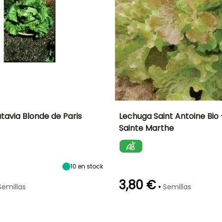
tavia Blonde de Paris
Lechuga Saint Antoine Bio
Sainte Marthe
Altura en la
Período de siembra
Dificultad de
Altura en la
P
madurez
cultivo
madurez
20 cm
Principiante
20 cm
Febrero a Junio
10
en stock
3,80 €
•
Semillas
Semillas
Método de siembra
Periodo de cosecha
Germinación
Método de siembra
P
Siembra sin
10e días
Siembra sin
protección,
protección,
Abril a
Siembra a
Siembra a
Septiembre