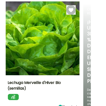
cubierto
OFERTA
RELÁMPAG
¡HASTA
UN
30
%
DE
DESCUE
EN
UNA
SELECC
DE
PLANTAS
Lechuga Merveille d'Hiver Bio
(semillas)
Descubre
Dificultad de
Altura en la
Período de siembra
cada
cultivo
madurez
semana
Principiante
25 cm
Agosto a
nuevas
Octubre
ofertas