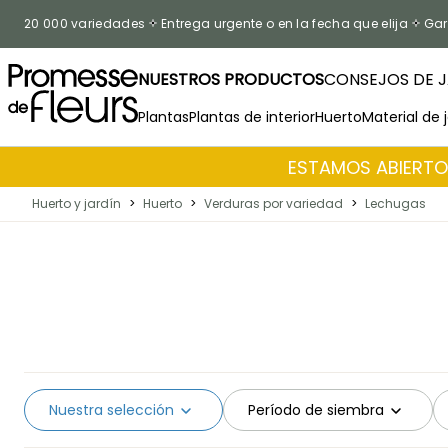
Ir al contenido
20 000 variedades
Entrega urgente o en la fecha que elija
Gar
NUESTROS PRODUCTOS
CONSEJOS DE J
Plantas
Plantas de interior
Huerto
Material de 
ESTAMOS ABIERTOS
Huerto y jardín
>
Huerto
>
Verduras por variedad
>
Lechugas
Nuestra selección
Período de siembra