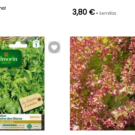
ha!
3,80 €
•
Semillas
Germinación
Método de siembra
P
10e días
Siembra sin
protección,
Siembra a
cubierto