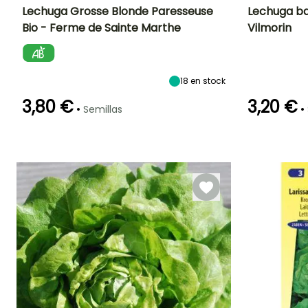
Lechuga Grosse Blonde Paresseuse
Lechuga ba
Bio - Ferme de Sainte Marthe
Vilmorin
Dificultad de
Altura en la
Período de siembra
Dificultad de
cultivo
madurez
cultivo
Principiante
20 cm
Principiante
Febrero a Julio
18
en stock
3,80 €
3,20 €
•
•
Semillas
Germinación
Método de siembra
Periodo de cosecha
10e días
Siembra sin
Germinación
protección,
10e días
Mayo a
Siembra a
Octubre
cubierto