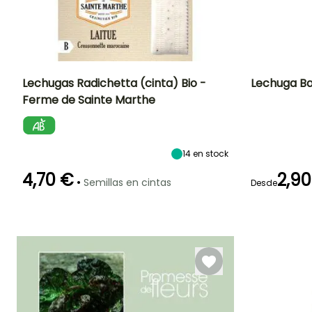
TUS COMENTARIOS
Ver 3 opiniones
Lechugas Radichetta (cinta) Bio -
Lechuga Ba
Ferme de Sainte Marthe
Dificultad de
Altura en la
Período de siembra
Dificultad de
cultivo
madurez
cultivo
Principiante
20 cm
Principiante
Febrero a Marzo
14
en stock
4,70 €
2,90
•
Semillas en cintas
Desde
Germinación
Método de siembra
Periodo de cosecha
10e días
Siembra sin
Germinación
protección,
10e días
Abril a Octubre
Siembra a
cubierto