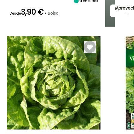
31
en stock
¡Aprovec
3,90 €
•
Bolsa
→
Desde
Germinación
Método de siembra
Periodo de cosecha
10e días
Siembra sin
protección,
Marzo a Mayo
Siembra a
cubierto