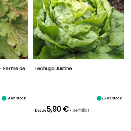
 - Ferme de
Lechuga Justine
eríodo de siembra
Dificultad de
Altura en la
Período de siembra
cultivo
madurez
Principiante
25 cm
Enero a Marzo
Abril a Julio
19
en stock
26
en stock
5,90 €
•
Semillas
Desde
eriodo de cosecha
Germinación
Método de siembra
Periodo de cosecha
10e días
Siembra sin
protección
Abril a Mayo
Julio a Octubre