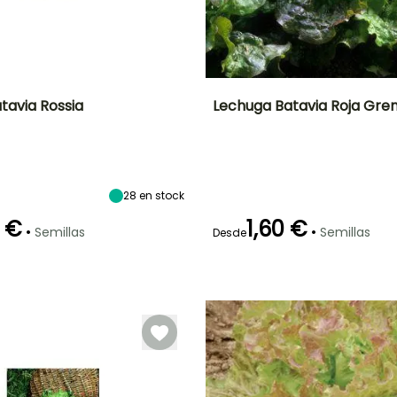
tavia Rossia
Lechuga Batavia Roja Gren
Altura en la
Período de siembra
Dificultad de
Altura en la
P
madurez
cultivo
madurez
20 cm
Principiante
20 cm
Febrero a
Agosto
28
en stock
 €
1,60 €
•
•
Semillas
Semillas
Desde
Método de siembra
Periodo de cosecha
Germinación
Método de siembra
P
Siembra sin
10e días
Siembra sin
protección,
protección,
Abril a Octubre
Siembra a
Siembra a
cubierto
cubierto