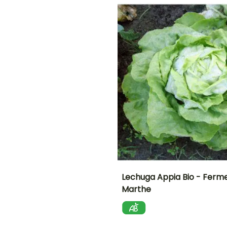
cubierto
cubierto
O
NTO
IÓN
!
Lechuga Appia Bio - Ferme
Marthe
Dificultad de
Altura en la
P
cultivo
madurez
Principiante
20 cm