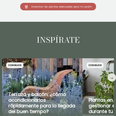
Encontrar las plantas adecuadas para mi jardín
INSPÍRATE
CONSEJOS
CONSEJOS
→
Terraza y balcón: ¿cómo
acondicionarlos
Plantas en 
rápidamente para la llegada
gestionar el
del buen tiempo?
durante tu 