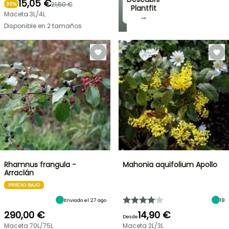
15,05 €
21,50 €
30%
Plantfit
Maceta 3L/4L
→
Disponible en 2 tamaños
Rhamnus frangula -
Mahonia aquifolium Apollo
Arraclán
PRECIO BAJO
Enviado el 27 ago
18
290,00 €
14,90 €
Desde
Maceta 70L/75L
Maceta 2L/3L