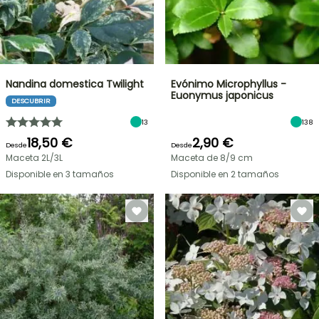
Nandina domestica Twilight
Evónimo Microphyllus -
Euonymus japonicus
DESCUBRIR
13
138
18,50 €
2,90 €
Desde
Desde
Maceta 2L/3L
Maceta de 8/9 cm
Disponible en 3 tamaños
Disponible en 2 tamaños