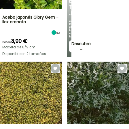
EN
TU
JARDÍN
Acebo japonés Glory Gem -
¡Con
Ilex crenata
nuestras
plantas
trepadoras
83
más
bonitas!
3,90 €
Desde
Descubro
Maceta de 8/9 cm
→
Disponible en 2 tamaños