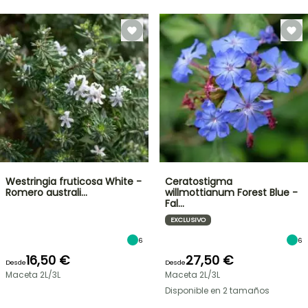
Westringia fruticosa White -
Ceratostigma
Romero australi…
willmottianum Forest Blue -
Fal…
EXCLUSIVO
6
6
16,50 €
27,50 €
Desde
Desde
Maceta 2L/3L
Maceta 2L/3L
Disponible en 2 tamaños