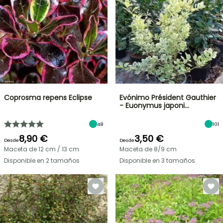
Coprosma repens Eclipse
Evónimo Président Gauthier
- Euonymus japoni…
48
101
8,90 €
3,50 €
Desde
Desde
Maceta de 12 cm / 13 cm
Maceta de 8/9 cm
Disponible en 2 tamaños
Disponible en 3 tamaños