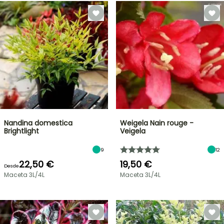
Nandina domestica
Weigela Nain rouge -
Brightlight
Veigela
9
12
22,50 €
19,50 €
Desde
Maceta 3L/4L
Maceta 3L/4L