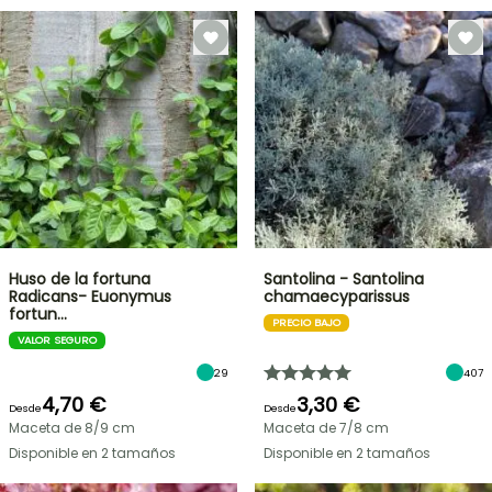
Huso de la fortuna
Santolina - Santolina
Radicans- Euonymus
chamaecyparissus
fortun…
PRECIO BAJO
VALOR SEGURO
29
407
4,70 €
3,30 €
Desde
Desde
Maceta de 8/9 cm
Maceta de 7/8 cm
Disponible en 2 tamaños
Disponible en 2 tamaños