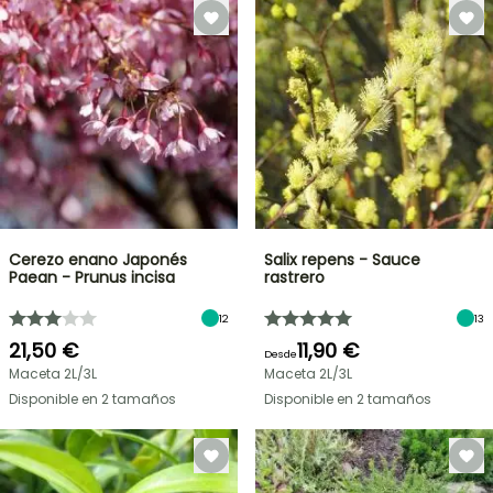
Cerezo enano Japonés
Salix repens - Sauce
Paean - Prunus incisa
rastrero
12
13
21,50 €
11,90 €
Desde
Maceta 2L/3L
Maceta 2L/3L
Disponible en 2 tamaños
Disponible en 2 tamaños