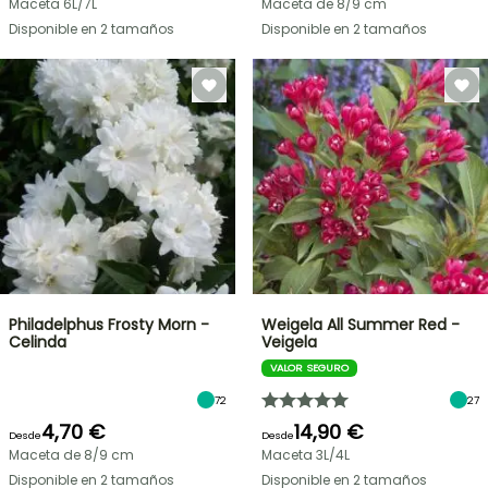
Maceta 6L/7L
Maceta de 8/9 cm
Disponible en 2 tamaños
Disponible en 2 tamaños
Philadelphus Frosty Morn -
Weigela All Summer Red -
Celinda
Veigela
VALOR SEGURO
72
27
4,70 €
14,90 €
Desde
Desde
Maceta de 8/9 cm
Maceta 3L/4L
Disponible en 2 tamaños
Disponible en 2 tamaños