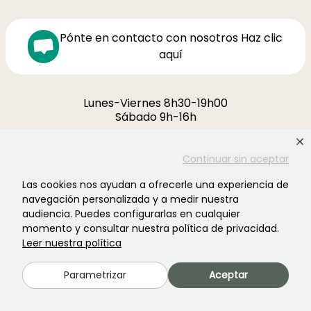
Pónte en contacto con nosotros Haz clic
aquí
Lunes-Viernes 8h30-19h00
Sábado 9h-16h
Ferme de la Cœuillerie
Continuar sin aceptar
1012 rue Roger Lecerf
59840 Premesques
Las cookies nos ayudan a ofrecerle una experiencia de
Francia
navegación personalizada y a medir nuestra
audiencia. Puedes configurarlas en cualquier
Contacta con nosotros →
momento y consultar nuestra política de privacidad.
Leer nuestra política
MÁS DE 3700 OPINIONES CERTIFICADAS:
TU EXPERIENCIA CUENTA
Parametrizar
Aceptar
PARA NOSOTROS