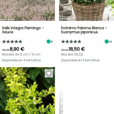
Salix integra Flamingo -
Evónimo Paloma Blanca -
Sauce
Euonymus japonicus
31
28
8,90 €
18,50 €
Desde
Desde
Maceta de 12 cm / 13 cm
Maceta 1,5L/2L
Disponible en 4 tamaños
Disponible en 3 tamaños
CREA
UN
RINCÓN
FRESCO