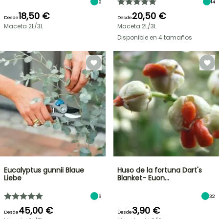
9
14
18,50 €
20,50 €
Desde
Desde
Maceta 2L/3L
Maceta 2L/3L
Disponible en 4 tamaños
Eucalyptus gunnii Blaue
Huso de la fortuna Dart's
Liebe
Blanket- Euon…
6
32
45,00 €
3,90 €
Desde
Desde