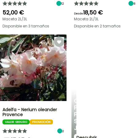
12
8
52,00 €
18,50 €
Desde
Maceta 2L/3L
Maceta 2L/3L
Disponible en 3 tamaños
Disponible en 2 tamaños
PLANTFIT
CONSEJOS
PERSONALIZADOS
Adelfa - Nerium oleander
PARA
Provence
SU
VALOR SEGURO
PROMOCIÓN
JARDÍN
2
Descubrir