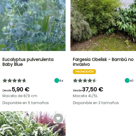
Eucalyptus pulverulenta
Fargesia Obelisk - Bambú no
Baby Blue
invasivo
PROMOCIÓN
84
40
5,90 €
37,50 €
Desde
Desde
Maceta de 8/9 cm
Maceta 4L/5L
Disponible en 5 tamaños
Disponible en 3 tamaños