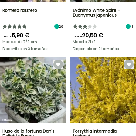
Romero rastrero
Evónimo White Spire -
Euonymus japonicus
29
16
5,90 €
20,50 €
Desde
Desde
Maceta de 7/8 cm
Maceta 2L/3L
Disponible en 3 tamaños
Disponible en 2 tamaños
Huso de la fortuna Dan's
Forsythia intermedia