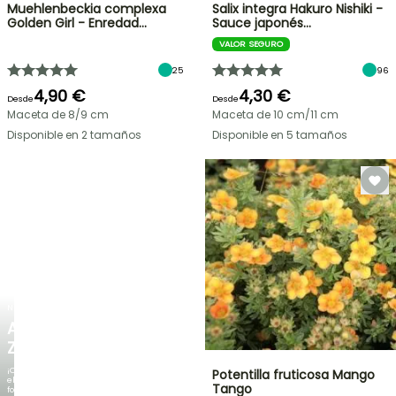
Muehlenbeckia complexa
Salix integra Hakuro Nishiki -
Golden Girl - Enredad…
Sauce japonés…
VALOR SEGURO
25
96
4,90 €
4,30 €
Desde
Desde
Maceta de 8/9 cm
Maceta de 10 cm/11 cm
Disponible en 2 tamaños
Disponible en 5 tamaños
NUEVO
AGAPANTHUS
ZAMBEZI
¡Cuando
Potentilla fruticosa Mango
el
Tango
follaje