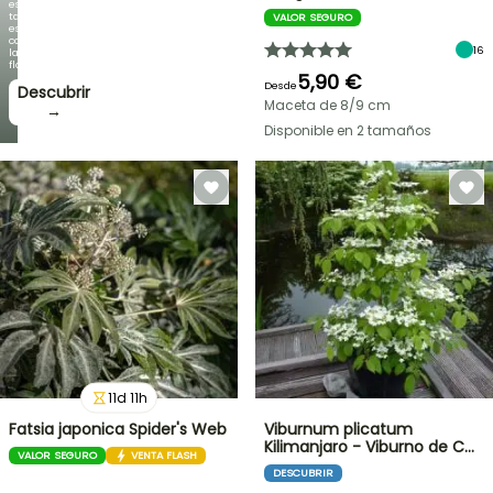
es
tan
VALOR SEGURO
espectacular
como
16
la
floración!
5,90 €
Desde
Descubrir
Maceta de 8/9 cm
→
Disponible en 2 tamaños
11
d
11
h
Fatsia japonica Spider's Web
Viburnum plicatum
Kilimanjaro - Viburno de C…
VALOR SEGURO
VENTA FLASH
DESCUBRIR