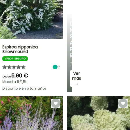
ARBUSTOS
DESCUBRE
NUESTRA
SELECCIÓN
A
Espirea nipponica
PRECIOS
Snowmound
REDUCIDOS
VALOR SEGURO
¡Y
ahorra!
15
Ver
5,90 €
Desde
más
Maceta 1L/1,5L
→
Disponible en 5 tamaños
OFERTA
RELÁMPAGO
¡HASTA
UN
30