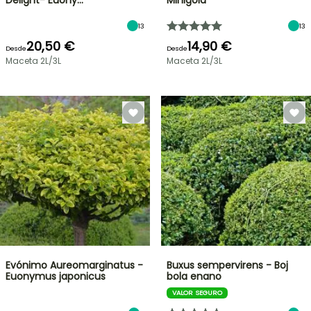
Delight- Euony…
Minigold
13
13
20,50 €
14,90 €
Desde
Desde
Maceta 2L/3L
Maceta 2L/3L
Evónimo Aureomarginatus -
Buxus sempervirens - Boj
Euonymus japonicus
bola enano
VALOR SEGURO