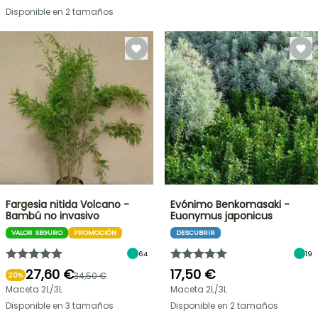
Disponible en 2 tamaños
Fargesia nitida Volcano -
Evónimo Benkomasaki -
Bambú no invasivo
Euonymus japonicus
VALOR SEGURO
PROMOCIÓN
DESCUBRIR
64
19
27,60 €
17,50 €
34,50 €
20%
Maceta 2L/3L
Maceta 2L/3L
Disponible en 3 tamaños
Disponible en 2 tamaños