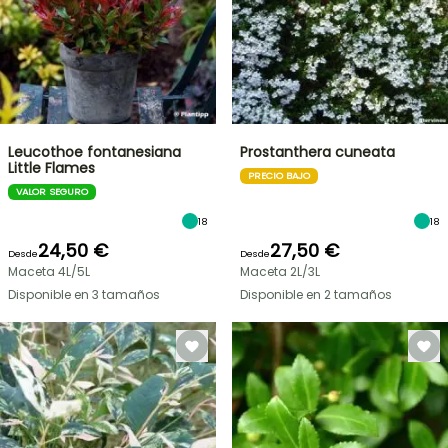
Leucothoe fontanesiana
Prostanthera cuneata
Little Flames
PRECIO BAJO
VALOR SEGURO
18
18
24,50 €
27,50 €
Desde
Desde
Maceta 4L/5L
Maceta 2L/3L
Disponible en 3 tamaños
Disponible en 2 tamaños