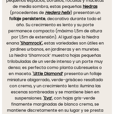
pequeños espacios, bordillos, rocallas y macetas
de media sombra, estas pequeñas
hiedras
(procedentes de
Hedera helix
) presentan un
follaje persistente
, decorativo durante todo el
año. Su crecimiento es lento y su porte
permanece compacto (máximo 1,5m de altura
por 1,5m de extensión). Al igual que la hiedra
enana
'Shamrock'
,
estas variedades son útiles en
jardines urbanos, en jardineras y en muretes.
La hiedra ‘Shamrock’ muestra hojas pequeñas
trilobuladas de un verde intenso y un porte muy
denso; es perfecta como planta cubresuelos o
en maceta.
'Little Diamond’
presenta un follaje
miniature abigarrado, verde-grisáceo resaltado
con crema, y un crecimiento lento: ilumina las
escenas sombreadas y se mantiene bien en
suspensiones.
'Eva’
, con hojas gris-verde
finamente marginadas de blanco crema, se
mantiene discretamente en su lugar y se presta