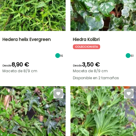
Hedera helix Evergreen
Hiedra Kolibri
COLECCIONISTA
16
61
8,90 €
3,50 €
Desde
Desde
Maceta de 8/9 cm
Maceta de 8/9 cm
Disponible en 2 tamaños