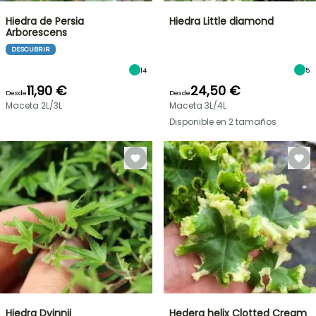
Hiedra de Persia
Hiedra Little diamond
Arborescens
DESCUBRIR
14
5
11,90 €
24,50 €
Desde
Desde
Maceta 2L/3L
Maceta 3L/4L
Disponible en 2 tamaños
Hiedra Dyinnii
Hedera helix Clotted Cream