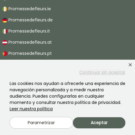
Promessedefleurs.ie
Promessedefleurs.de
Promessedefleurs.it
Promessedefleurs.at
Promessedefleurs.pt
Promessedefleurs.nl
Continuar sin aceptar
Promessedefleurs.be
Las cookies nos ayudan a ofrecerle una experiencia de
Promessedefleurs.ch
navegación personalizada y a medir nuestra
audiencia. Puedes configurarlas en cualquier
momento y consultar nuestra política de privacidad.
Leer nuestra política
2026 ©Promesse de fleurs - Todos derechos reservados.
Información legal
-
Términos y condiciones
-
Política de privacidad
Parametrizar
Aceptar
Promesse de fleurs, una empresa familiar al servicio de todos los
jardineros.