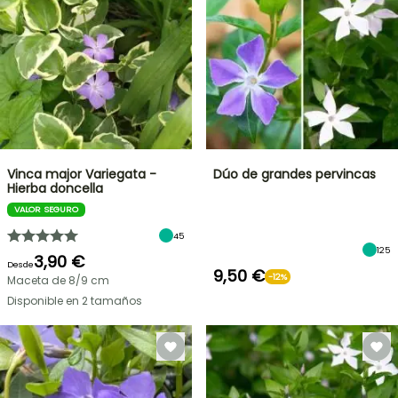
Vinca major Variegata -
Dúo de grandes pervincas
Hierba doncella
VALOR SEGURO
45
125
3,90 €
Desde
9,50 €
-12%
Maceta de 8/9 cm
Disponible en 2 tamaños