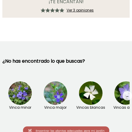
¡TE ENCANTAN!
Ver 3 opiniones
¿No has encontrado lo que buscas?
→
Vinca minor
Vinca major
Vincas blancas
Vincas az
Encontrar las plantas adecuadas para mi jardín