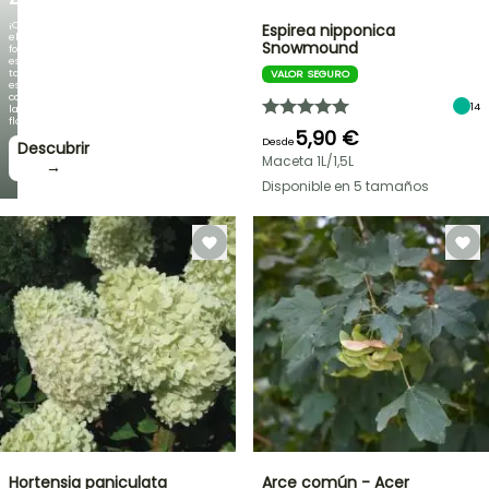
¡Cuando
Espirea nipponica
el
Snowmound
follaje
es
tan
VALOR SEGURO
espectacular
como
14
la
floración!
5,90 €
Desde
Descubrir
Maceta 1L/1,5L
→
Disponible en 5 tamaños
Hortensia paniculata
Arce común - Acer