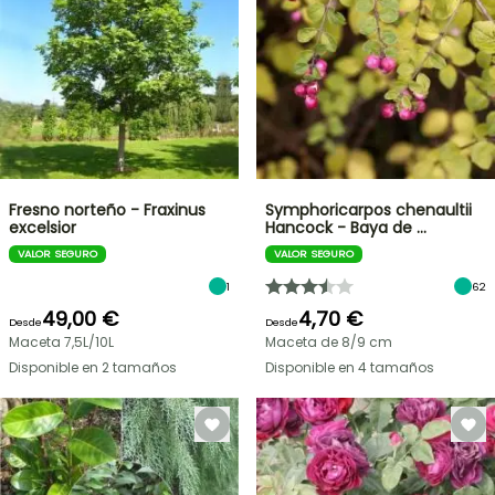
Fresno norteño - Fraxinus
Symphoricarpos chenaultii
excelsior
Hancock - Baya de …
VALOR SEGURO
VALOR SEGURO
1
62
49,00 €
4,70 €
Desde
Desde
Maceta 7,5L/10L
Maceta de 8/9 cm
Disponible en 2 tamaños
Disponible en 4 tamaños