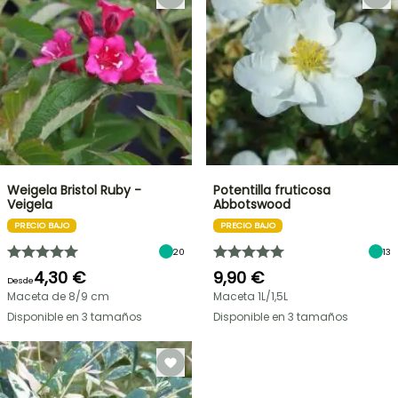
Weigela Bristol Ruby -
Potentilla fruticosa
Veigela
Abbotswood
PRECIO BAJO
PRECIO BAJO
20
13
4,30 €
9,90 €
Desde
Maceta de 8/9 cm
Maceta 1L/1,5L
Disponible en 3 tamaños
Disponible en 3 tamaños