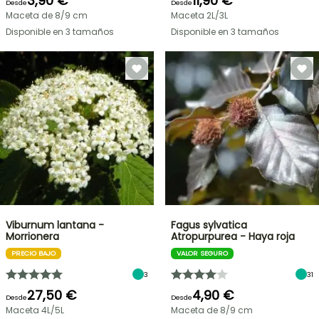
3,90 €
11,90 €
Desde
Desde
Maceta de 8/9 cm
Maceta 2L/3L
Disponible en 3 tamaños
Disponible en 3 tamaños
Viburnum lantana -
Fagus sylvatica
Morrionera
Atropurpurea - Haya roja
PRECIO BAJO
VALOR SEGURO
3
31
27,50 €
4,90 €
Desde
Desde
Maceta 4L/5L
Maceta de 8/9 cm