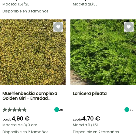
Maceta 1,5L/2L
Maceta 2L/3L
Disponible en 3 tamaños
Muehlenbeckia complexa
Lonicera pileata
Golden Girl - Enredad…
25
89
4,90 €
4,70 €
Desde
Desde
Maceta de 8/9 cm
Maceta 1L/1,5L
Disponible en 2 tamaños
Disponible en 2 tamaños