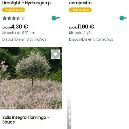
Limelight - Hydrangea p…
campestre
PRECIO BAJO
PRECIO BAJO
82
31
4,30 €
11,90 €
Desde
Desde
Maceta de 8/9 cm
Maceta 2L/3L
Disponible en 6 tamaños
Disponible en 5 tamaños
PLANTFIT
CONSEJOS
PERSONALIZADOS
PARA
Salix integra Flamingo -
Sauce
SU