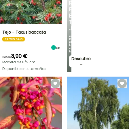
RINCÓN
FRESCO
EN
TU
JARDÍN
Tejo - Taxus baccata
¡Con
nuestras
PRECIO BAJO
plantas
trepadoras
65
más
bonitas!
3,90 €
Desde
Descubro
Maceta de 8/9 cm
→
Disponible en 4 tamaños