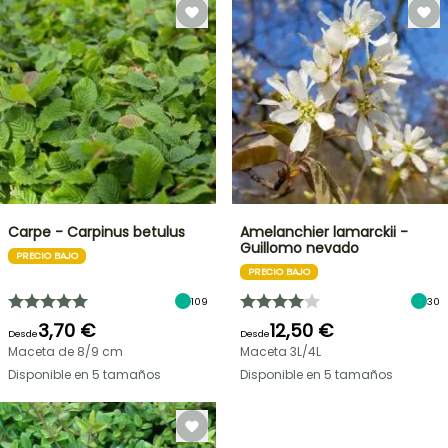
Carpe - Carpinus betulus
Amelanchier lamarckii -
Guillomo nevado
PRECIO BAJO
PRECIO BAJO
109
30
3,70 €
12,50 €
Desde
Desde
Maceta de 8/9 cm
Maceta 3L/4L
Disponible en 5 tamaños
Disponible en 5 tamaños