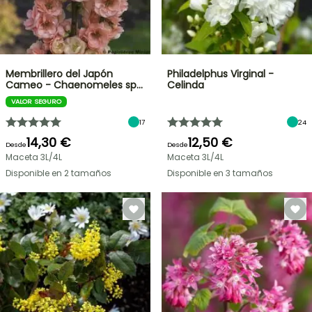
Membrillero del Japón
Philadelphus Virginal -
Cameo - Chaenomeles sp…
Celinda
VALOR SEGURO
17
24
14,30 €
12,50 €
Desde
Desde
Maceta 3L/4L
Maceta 3L/4L
Disponible en 2 tamaños
Disponible en 3 tamaños