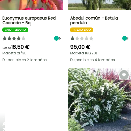
Euonymus europaeus Red
Abedul común - Betula
Cascade - Boj
pendula
VALOR SEGURO
PRECIO BAJO
9
11
18,50 €
95,00 €
Desde
Maceta 2L/3L
Maceta 18L/20L
Disponible en 2 tamaños
Disponible en 4 tamaños
NUEVO
AGAPANTHUS
ZAMBEZI