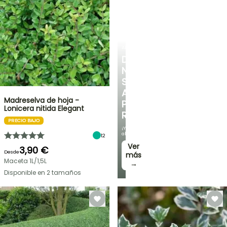
ARBUSTOS
DESCUBRE
NUESTRA
SELECCIÓN
A
Madreselva de hoja -
PRECIOS
Lonicera nitida Elegant
REDUCIDOS
PRECIO BAJO
¡Y
ahorra!
12
Ver
3,90 €
Desde
más
Maceta 1L/1,5L
→
Disponible en 2 tamaños
OFERTA
RELÁMPAGO
¡HASTA
UN