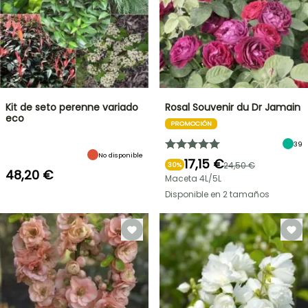
Kit de seto perenne variado
Rosal Souvenir du Dr Jamain
eco
PROMOCIÓN
39
No disponible
17,15 €
24,50 €
30%
48,20 €
Maceta 4L/5L
Disponible en 2 tamaños