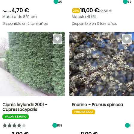
29
35
4,70 €
18,00 €
22,50 €
20%
Desde
Maceta de 8/9 cm
Maceta 4L/5L
Disponible en 2 tamaños
Disponible en 3 tamaños
Ciprés leylandii 2001 -
Endrino - Prunus spinosa
Cupressocyparis
PRECIO BAJO
VALOR SEGURO
158
11