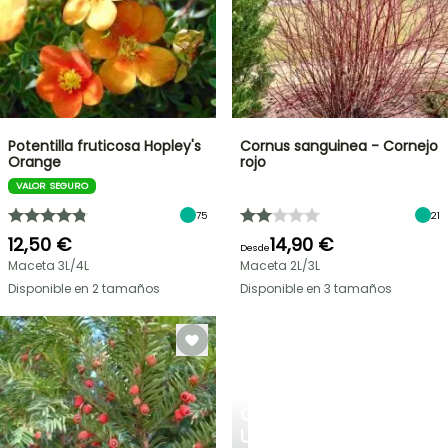
Potentilla fruticosa Hopley's
Cornus sanguinea - Cornejo
Orange
rojo
VALOR SEGURO
75
21
12,50 €
14,90 €
Desde
Maceta 3L/4L
Maceta 2L/3L
Disponible en 2 tamaños
Disponible en 3 tamaños
CREA
UN