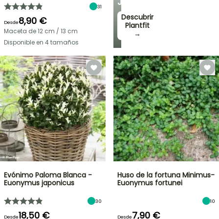
JARDÍN
31
Descubrir
8,90 €
Desde
Plantfit
Maceta de 12 cm / 13 cm
→
Disponible en 4 tamaños
Evónimo Paloma Blanca -
Huso de la fortuna Minimus-
Euonymus japonicus
Euonymus fortunei
30
10
18,50 €
7,90 €
Desde
Desde