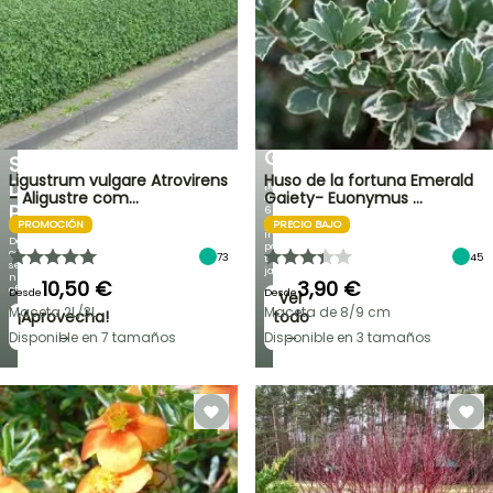
30
%
BULBOS
DE
DE
PRIMAVERA
DESCUENTO
NOVEDADES
EN
IRIS
UNA
GERMANICA
SELECCIÓN
Ligustrum vulgare Atrovirens
Huso de la fortuna Emerald
DE
¡Más
- Aligustre com…
Gaiety- Euonymus …
de
PLANTAS!
60
variedades
PROMOCIÓN
PRECIO BAJO
inéditas
Descubre
para
cada
73
45
tu
semana
jardín!
nuevas
10,50 €
3,90 €
ofertas
Desde
Desde
Ver
Maceta 2L/3L
Maceta de 8/9 cm
¡Aprovecha!
todo
→
→
Disponible en 7 tamaños
Disponible en 3 tamaños