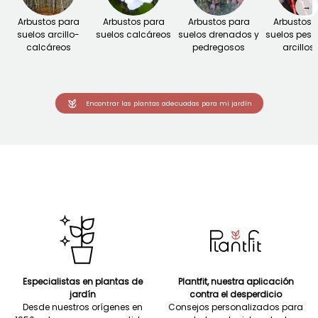
→
Arbustos para
Arbustos para
Arbustos para
Arbustos 
suelos arcillo-
suelos calcáreos
suelos drenados y
suelos pes
calcáreos
pedregosos
arcillos
Encontrar las plantas adecuadas para mi jardín
Especialistas en plantas de
Plantfit, nuestra aplicación
jardín
contra el desperdicio
Desde nuestros orígenes en
Consejos personalizados para