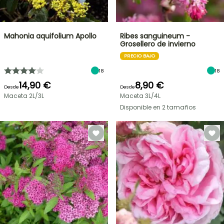
Mahonia aquifolium Apollo
Ribes sanguineum -
Grosellero de invierno
PRECIO BAJO
18
18
14,90 €
8,90 €
Desde
Desde
Maceta 2L/3L
Maceta 3L/4L
Disponible en 2 tamaños