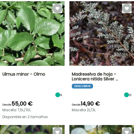
Ulmus minor - Olmo
Madreselva de hoja -
Lonicera nitida Silver …
DESCUBRIR
6
12
55,00 €
14,90 €
Desde
Desde
Maceta 7,5L/10L
Maceta 2L/3L
Disponible en 2 tamaños