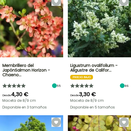
Membrillero del
Ligustrum ovalifolium -
JapónSalmon Horizon -
Aligustre de Califor…
Chaeno…
PRECIO BAJO
55
86
4,30 €
3,30 €
Desde
Desde
Maceta de 8/9 cm
Maceta de 8/9 cm
Disponible en 3 tamaños
Disponible en 5 tamaños