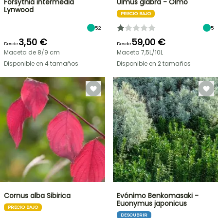
Forsythia intermedia
Ulmus glabra - Olmo
Lynwood
PRECIO BAJO
52
5
3,50 €
59,00 €
Desde
Desde
Maceta de 8/9 cm
Maceta 7,5L/10L
Disponible en 4 tamaños
Disponible en 2 tamaños
Cornus alba Sibirica
Evónimo Benkomasaki -
Euonymus japonicus
PRECIO BAJO
DESCUBRIR