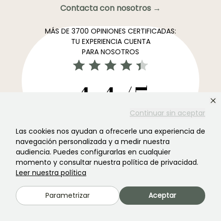
Contacta con nosotros →
MÁS DE 3700 OPINIONES CERTIFICADAS:
TU EXPERIENCIA CUENTA
PARA NOSOTROS
4,4/5
Continuar sin aceptar
Todos los comentarios →
Las cookies nos ayudan a ofrecerle una experiencia de
El boletín informativo más preferido de los jardines →
navegación personalizada y a medir nuestra
audiencia. Puedes configurarlas en cualquier
Recibe nuestros consejos y ofertas para disfrutar de tu
momento y consultar nuestra política de privacidad.
jardin en todas las estaciones del año
Leer nuestra política
Parametrizar
Aceptar
Registrarse →