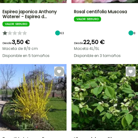
Espirea japonica Anthony
Rosal centifolia Muscosa
Waterer - Espirea d…
VALOR SEGURO
VALOR SEGURO
63
8
3,50 €
22,50 €
Desde
Desde
Maceta de 8/9 cm
Maceta 4L/5L
Disponible en 5 tamaños
Disponible en 3 tamaños