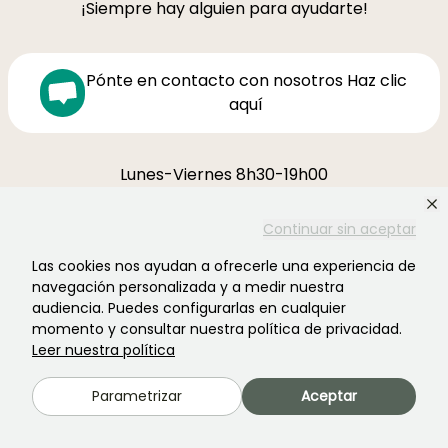
¡Siempre hay alguien para ayudarte!
Pónte en contacto con nosotros Haz clic
aquí
Lunes-Viernes 8h30-19h00
Sábado 9h-16h
Continuar sin aceptar
Ferme de la Cœuillerie
1012 rue Roger Lecerf
Las cookies nos ayudan a ofrecerle una experiencia de
59840 Premesques
navegación personalizada y a medir nuestra
Francia
audiencia. Puedes configurarlas en cualquier
momento y consultar nuestra política de privacidad.
Leer nuestra política
Contacta con nosotros →
Parametrizar
Aceptar
MÁS DE 3700 OPINIONES CERTIFICADAS:
TU EXPERIENCIA CUENTA
PARA NOSOTROS