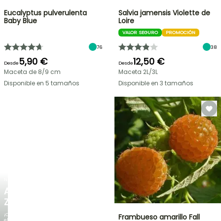
Eucalyptus pulverulenta
Salvia jamensis Violette de
Baby Blue
Loire
VALOR SEGURO
PROMOCIÓN
76
38
5,90 €
12,50 €
Desde
Desde
Maceta de 8/9 cm
Maceta 2L/3L
Disponible en 5 tamaños
Disponible en 3 tamaños
NUEVO
AGAPANTHUS
ZAMBEZI
¡Cuando
Frambueso amarillo Fall
el