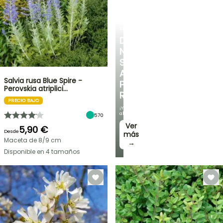
ARBUSTOS
DESCUBRE
NUESTRA
SELECCIÓN
A
Salvia rusa Blue Spire -
PRECIOS
Perovskia atriplici…
REDUCIDOS
PRECIO BAJO
¡Y
ahorra!
570
Ver
5,90 €
Desde
más
Maceta de 8/9 cm
→
Disponible en 4 tamaños
OFERTA
RELÁMPAGO
¡HASTA
UN
30