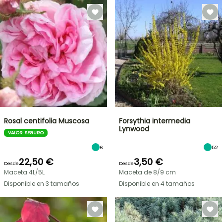
Rosal centifolia Muscosa
Forsythia intermedia
Lynwood
VALOR SEGURO
6
52
22,50 €
3,50 €
Desde
Desde
Maceta 4L/5L
Maceta de 8/9 cm
Disponible en 3 tamaños
Disponible en 4 tamaños