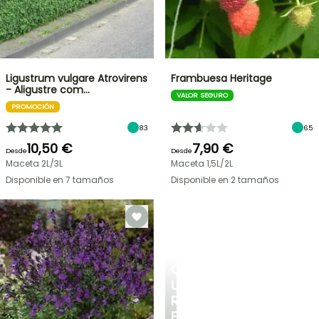
Ligustrum vulgare Atrovirens
Frambuesa Heritage
- Aligustre com…
VALOR SEGURO
PROMOCIÓN
83
65
10,50 €
7,90 €
Desde
Desde
Maceta 2L/3L
Maceta 1,5L/2L
Disponible en 7 tamaños
Disponible en 2 tamaños
CREA
UN
RINCÓN
FRESCO