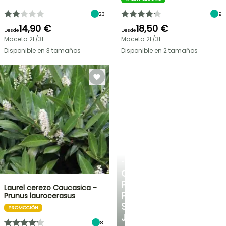
23
9
14,90 €
18,50 €
Desde
Desde
Maceta 2L/3L
Maceta 2L/3L
Disponible en 3 tamaños
Disponible en 2 tamaños
PLANTFIT
CONSEJOS
PERSONALIZADOS
Laurel cerezo Caucasica -
PARA
Prunus laurocerasus
SU
PROMOCIÓN
JARDÍN
81