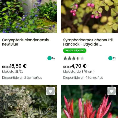
Caryopteris clandonensis
Symphoricarpos chenaultii
Kew Blue
Hancock - Baya de …
VALOR SEGURO
24
62
18,50 €
4,70 €
Desde
Desde
Maceta 2L/3L
Maceta de 8/9 cm
Disponible en 2 tamaños
Disponible en 4 tamaños