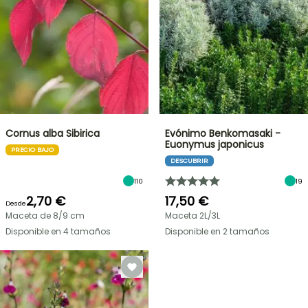
Cornus alba Sibirica
Evónimo Benkomasaki -
Euonymus japonicus
PRECIO BAJO
DESCUBRIR
110
19
2,70 €
17,50 €
Desde
Maceta de 8/9 cm
Maceta 2L/3L
Disponible en 4 tamaños
Disponible en 2 tamaños