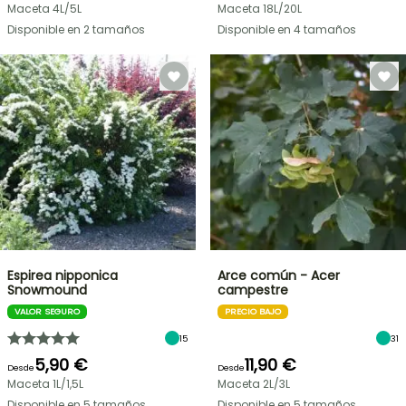
Maceta 4L/5L
Maceta 18L/20L
Disponible en 2 tamaños
Disponible en 4 tamaños
Espirea nipponica
Arce común - Acer
Snowmound
campestre
VALOR SEGURO
PRECIO BAJO
15
31
5,90 €
11,90 €
Desde
Desde
Maceta 1L/1,5L
Maceta 2L/3L
Disponible en 5 tamaños
Disponible en 5 tamaños