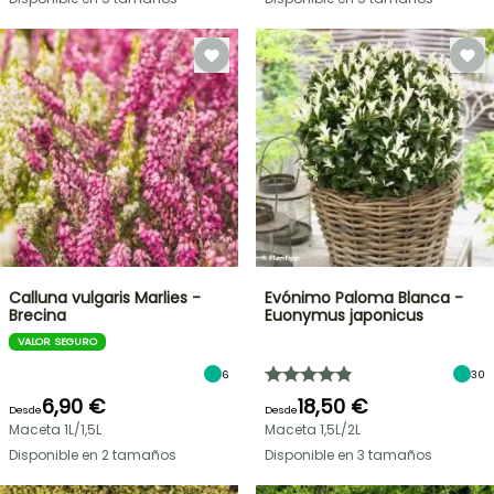
Calluna vulgaris Marlies -
Evónimo Paloma Blanca -
Brecina
Euonymus japonicus
VALOR SEGURO
6
30
6,90 €
18,50 €
Desde
Desde
Maceta 1L/1,5L
Maceta 1,5L/2L
Disponible en 2 tamaños
Disponible en 3 tamaños