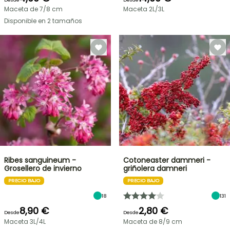
Maceta de 7/8 cm
Maceta 2L/3L
Disponible en 2 tamaños
Ribes sanguineum -
Cotoneaster dammeri -
Grosellero de invierno
griñolera damneri
PRECIO BAJO
PRECIO BAJO
18
131
8,90 €
2,80 €
Desde
Desde
Maceta 3L/4L
Maceta de 8/9 cm