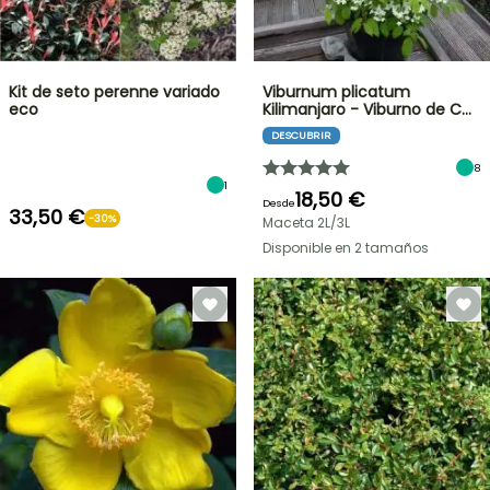
Kit de seto perenne variado
Viburnum plicatum
eco
Kilimanjaro - Viburno de C…
DESCUBRIR
8
1
18,50 €
Desde
33,50 €
-30%
Maceta 2L/3L
Disponible en 2 tamaños