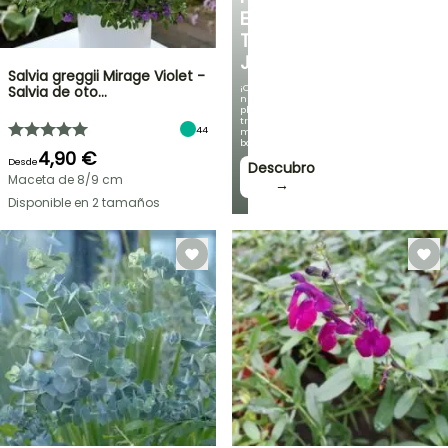
EN
TU
JARDÍN
Salvia greggii Mirage Violet -
¡Con
Salvia de oto…
nuestras
plantas
trepadoras
44
más
bonitas!
4,90 €
Desde
Descubro
Maceta de 8/9 cm
→
Disponible en 2 tamaños