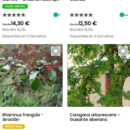
VALOR SEGURO
17
24
14,30 €
12,50 €
Desde
Desde
Maceta 3L/4L
Maceta 3L/4L
Disponible en 2 tamaños
Disponible en 3 tamaños
Rhamnus frangula -
Caragana arborescens -
Arraclán
Guisante siberiano
PRECIO BAJO