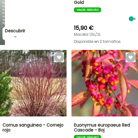
Gold
follaje
es
tan
VALOR SEGURO
espectacular
como
11
la
floración!
15,90 €
Descubrir
Maceta 1,5L/2L
→
Disponible en 2 tamaños
Cornus sanguinea - Cornejo
Euonymus europaeus Red
rojo
Cascade - Boj
VALOR SEGURO