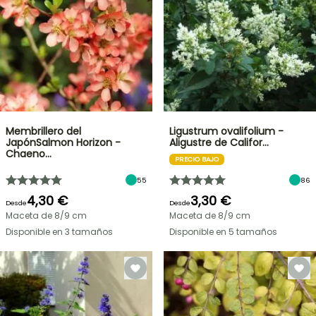
Membrillero del
Ligustrum ovalifolium -
JapónSalmon Horizon -
Aligustre de Califor…
Chaeno…
PRECIO BAJO
55
86
4,30 €
3,30 €
Desde
Desde
Maceta de 8/9 cm
Maceta de 8/9 cm
Disponible en 3 tamaños
Disponible en 5 tamaños