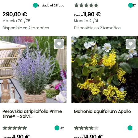
Enviado el 28 ago
17
290,00 €
11,90 €
Desde
Maceta 70L/75L
Maceta 2L/3L
Disponible en 2 tamaños
Disponible en 2 tamaños
Perovskia atriplicifolia Prime
Mahonia aquifolium Apollo
time® - Salvi…
142
18
4,90 €
14,90 €
Desde
Desde