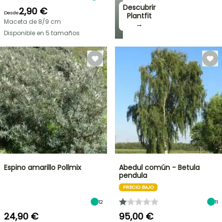
Descubrir
2,90 €
Desde
Plantfit
Maceta de 8/9 cm
→
Disponible en 5 tamaños
Espino amarillo Pollmix
Abedul común - Betula
pendula
PRECIO BAJO
12
11
24,90 €
95,00 €