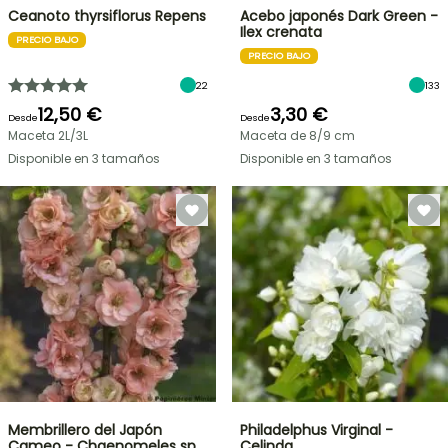
Ceanoto thyrsiflorus Repens
Acebo japonés Dark Green -
Ilex crenata
PRECIO BAJO
PRECIO BAJO
22
133
12,50 €
3,30 €
Desde
Desde
Maceta 2L/3L
Maceta de 8/9 cm
Disponible en 3 tamaños
Disponible en 3 tamaños
Membrillero del Japón
Philadelphus Virginal -
Cameo - Chaenomeles sp…
Celinda