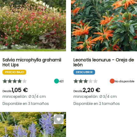
Salvia microphylla grahamii
Leonotis leonurus - Oreja de
Hot Lips
león
PRECIO BAJO
DESCUBRIR
421
No disponible
1,05 €
2,20 €
Desde
Desde
minicepellón: Ø 3/4 cm
minicepellón: Ø 3/4 cm
Disponible en 3 tamaños
Disponible en 2 tamaños