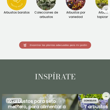
→
Arbustos baratos
Colecciones de
Arbustos por
Arbust
arbustos
variedad
tapizant
Encontrar las plantas adecuadas para mi jardín
INSPÍRATE
→
10 arbustos para seto
CONSEJOS
CONSEJOS
melífero, para alimentar a
7 arbustos 