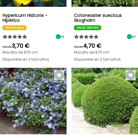
Hypericum Hidcote -
Cotoneaster suecicus
Hipérico
Skogholm
PRECIO BAJO
VALOR SEGURO
171
57
3,70 €
4,70 €
Desde
Desde
Maceta de 8/9 cm
Maceta de 8/9 cm
Disponible en 3 tamaños
Disponible en 2 tamaños