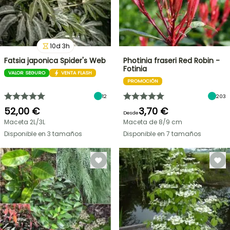
10
d
3
h
Fatsia japonica Spider's Web
Photinia fraseri Red Robin -
Fotinia
VALOR SEGURO
VENTA FLASH
PROMOCIÓN
12
203
52,00 €
3,70 €
Desde
Maceta 2L/3L
Maceta de 8/9 cm
Disponible en 3 tamaños
Disponible en 7 tamaños