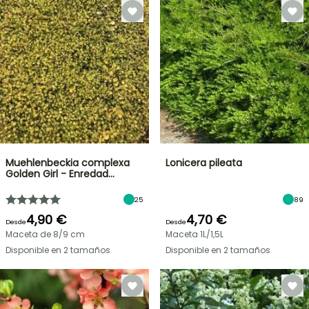
Muehlenbeckia complexa
Lonicera pileata
Golden Girl - Enredad…
25
89
4,90 €
4,70 €
Desde
Desde
Maceta de 8/9 cm
Maceta 1L/1,5L
Disponible en 2 tamaños
Disponible en 2 tamaños