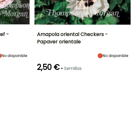
ef -
Amapola oriental Checkers -
Papaver orientale
Exposición
Periodo de floración
Altura en la
Exposición
madurez
Sol
Sol
75 cm
No disponible
No disponible
Mayo a Julio
2,50 €
•
Semillas
Germinación
18e días