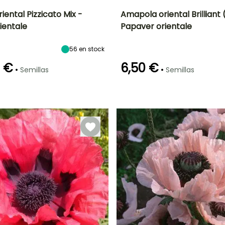
ental Pizzicato Mix -
Amapola oriental Brilliant 
ientale
Papaver orientale
ón
Altura en la
Exposición
Periodo de floración
Altura en la
madurez
madurez
Sol
40 cm
70 cm
56
en stock
o
Junio a Agosto
0 €
6,50 €
•
•
Semillas
Semillas
Germinación
18e días