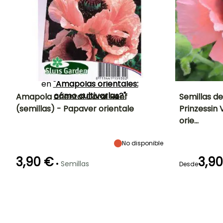
Euforbias
o la
Alquemila
mollis
.
Descubre también nuestra
selección de
semillas de
Amapolas
vivaces o
anuales, y encuentra todos
nuestros consejos y trucos
en
"Amapolas orientales:
cómo cultivarlas?"
Amapola oriental Coral Reef
Semillas d
(semillas) - Papaver orientale
Prinzessin 
Periodo de floración
Altura en la
Exposición
Periodo de floraci
orie…
madurez
Sol
65 cm
Junio a Agosto
Junio a Julio
No disponible
3,90 €
3,9
•
Semillas
Desde
Germinación
Germinación
18e días
18e días