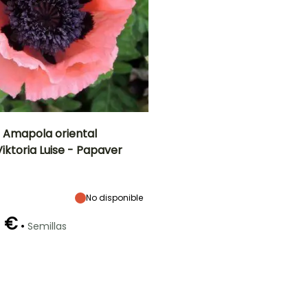
e Amapola oriental
Viktoria Luise - Papaver
ón
Altura en la
Exposición
madurez
Sol
90 cm
No disponible
0 €
•
Semillas
Método de siembra
Siembra a
cubierto