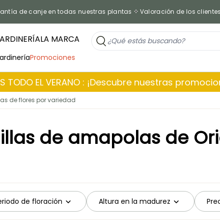
antía de canje en todas nuestras plantas
Valoración de los cliente
ARDINERÍA
LA MARCA
jardinería
Promociones
 TODO EL VERANO : ¡Descubre nuestras promoci
as de flores por variedad
llas de amapolas de Or
eriodo de floración
Altura en la madurez
Pre