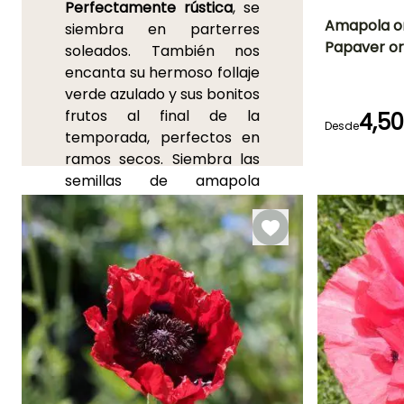
Perfectamente rústica
, se
Amapola ori
siembra en parterres
Papaver or
soleados. También nos
Periodo de floraci
encanta su hermoso follaje
Junio a Agost
verde azulado y sus bonitos
frutos al final de la
4,5
Desde
temporada, perfectos en
ramos secos. Siembra las
Germinación
semillas de amapola
18e días
oriental,
preferiblemente
directamente en su lugar,
al aire libre, de marzo a
mayo
, justo debajo de la
superficie del suelo.
También puedes sembrar
la amapola oriental
de
febrero a mayo bajo
cubierta
, sin cubrir las
semillas. La germinación