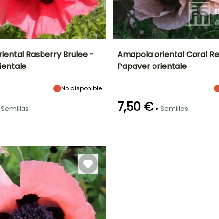
iental Rasberry Brulee -
Amapola oriental Coral Re
ientale
Papaver orientale
ón
Altura en la
Exposición
Periodo de floración
Altura en la
madurez
madurez
Sol
70 cm
65 cm
No disponible
Junio a Agosto
7,50 €
•
Semillas
Semillas
Germinación
18e días