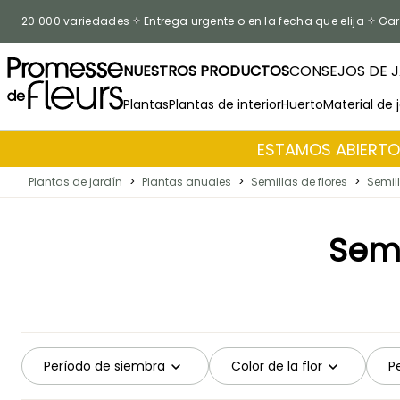
Ir al contenido
20 000 variedades
Entrega urgente o en la fecha que elija
Gar
NUESTROS PRODUCTOS
CONSEJOS DE J
Plantas
Plantas de interior
Huerto
Material de 
ESTAMOS ABIERTOS
Plantas de jardín
>
Plantas anuales
>
Semillas de flores
>
Semill
Semi
Período de siembra
Color de la flor
P