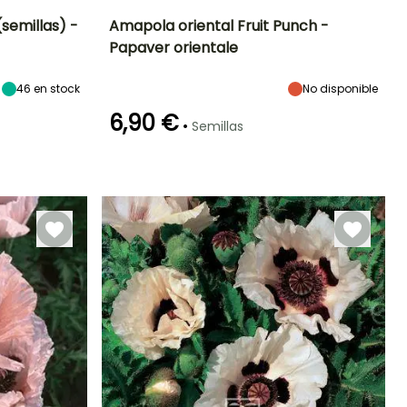
(semillas) -
Amapola oriental Fruit Punch -
Papaver orientale
Exposición
Periodo de floración
Altura en la
Exposición
madurez
Sol
Sol
65 cm
46
en stock
No disponible
Junio a Agosto
6,90 €
•
Semillas
Germinación
18e días