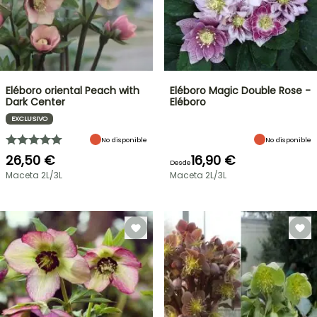
Eléboro oriental Peach with
Eléboro Magic Double Rose -
Dark Center
Eléboro
EXCLUSIVO
No disponible
No disponible
26,50 €
16,90 €
Desde
Maceta 2L/3L
Maceta 2L/3L