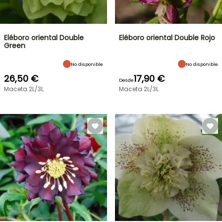
Eléboro oriental Double
Eléboro oriental Double Rojo
Green
No disponible
No disponible
26,50 €
17,90 €
Desde
Maceta 2L/3L
Maceta 2L/3L