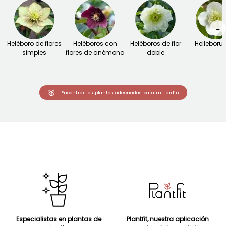
→
Heléboro de flores
Heléboros con
Heléboros de flor
Helleborus
simples
flores de anémona
doble
Encontrar las plantas adecuadas para mi jardín
Especialistas en plantas de
Plantfit, nuestra aplicación