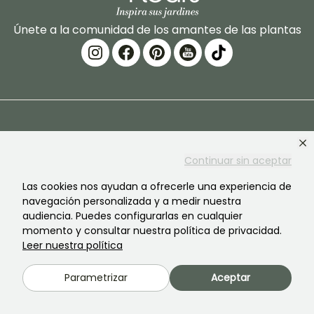
Únete a la comunidad de los amantes de las plantas
PROMESSE DE FLEURS
SERVICIOS
Continuar sin aceptar
La marca
Preparación de pedidos
Las cookies nos ayudan a ofrecerle una experiencia de
Nuestra historia
Entregas
navegación personalizada y a medir nuestra
audiencia. Puedes configurarlas en cualquier
Nuestras plantas
Garantía de las plantas
momento y consultar nuestra política de privacidad.
Nuestros compromisos
Pago seguro
Leer nuestra política
Nuestros valores
Plantfit
Parametrizar
Aceptar
Responsabilidad social
Pedido sin plástico