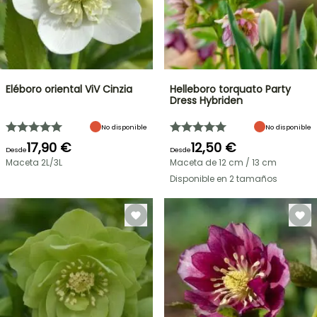
Eléboro oriental ViV Cinzia
Helleboro torquato Party
Dress Hybriden
No disponible
No disponible
17,90 €
12,50 €
Desde
Desde
Maceta 2L/3L
Maceta de 12 cm / 13 cm
Disponible en 2 tamaños