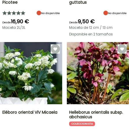
Picotee
guttatus
No disponible
No disponible
16,90 €
9,50 €
Desde
Desde
Maceta 2L/3L
Maceta de 12 cm / 13 cm
Disponible en 2 tamaños
Eléboro oriental ViV Micaela
Helleborus orientalis subsp.
abchasicus
COLECCIONISTA