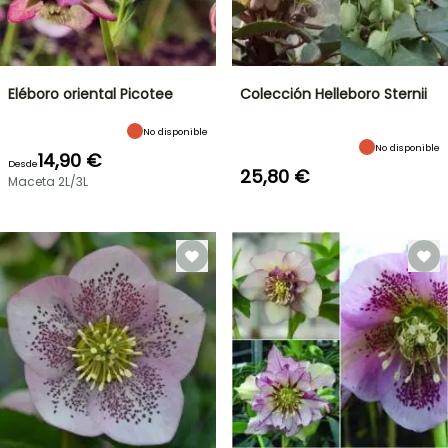
Eléboro oriental Picotee
Colección Helleboro Sternii
No disponible
No disponible
14,90 €
Desde
25,80 €
Maceta 2L/3L