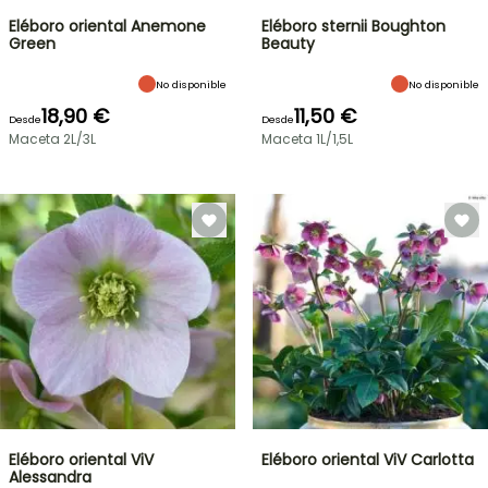
Eléboro oriental Anemone
Eléboro sternii Boughton
Green
Beauty
No disponible
No disponible
18,90 €
11,50 €
Desde
Desde
Maceta 2L/3L
Maceta 1L/1,5L
Eléboro oriental ViV
Eléboro oriental ViV Carlotta
Alessandra