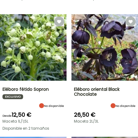
Eléboro fétido Sopron
Eléboro oriental Black
Chocolate
EXCLUSIVO
No disponible
No disponible
12,50 €
26,50 €
Desde
Maceta 1L/1,5L
Maceta 2L/3L
Disponible en 2 tamaños