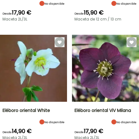
No disponible
No disponible
17,90 €
15,90 €
Desde
Desde
Maceta 2L/3L
Maceta de 12 cm / 13 cm
Eléboro oriental White
Eléboro oriental ViV Milana
No disponible
No disponible
14,90 €
17,90 €
Desde
Desde
Maceta 2L/3L
Maceta 2L/3L