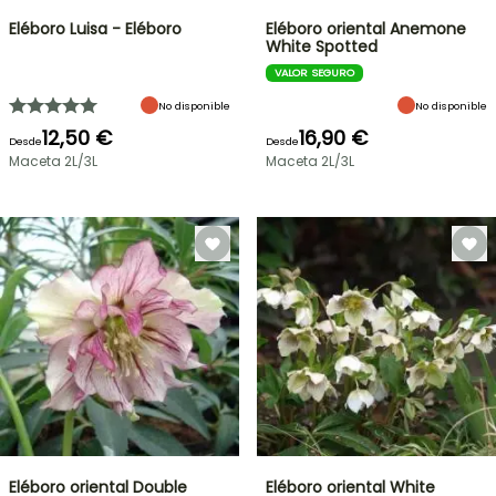
Eléboro Luisa - Eléboro
Eléboro oriental Anemone
White Spotted
VALOR SEGURO
No disponible
No disponible
12,50 €
16,90 €
Desde
Desde
Maceta 2L/3L
Maceta 2L/3L
Eléboro oriental Double
Eléboro oriental White