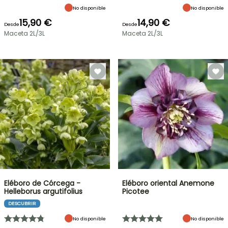
No disponible
No disponible
15,90 €
14,90 €
Desde
Desde
Maceta 2L/3L
Maceta 2L/3L
Eléboro de Córcega -
Eléboro oriental Anemone
Helleborus argutifolius
Picotee
DESCUBRIR
No disponible
No disponible