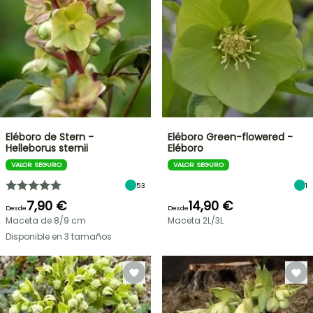
Eléboro de Stern -
Eléboro Green-flowered -
Helleborus sternii
Eléboro
VALOR SEGURO
VALOR SEGURO
53
1
7,90 €
14,90 €
Desde
Desde
Maceta de 8/9 cm
Maceta 2L/3L
Disponible en 3 tamaños