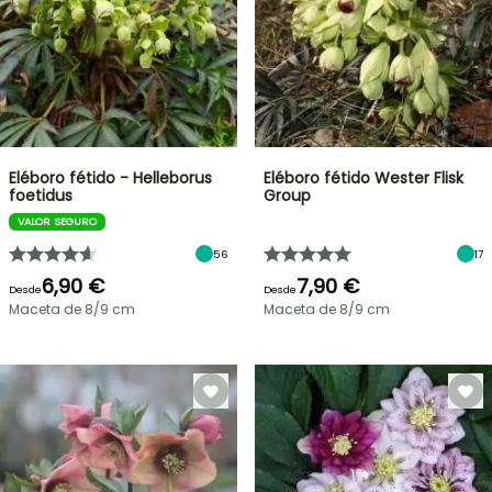
Eléboro fétido - Helleborus
Eléboro fétido Wester Flisk
foetidus
Group
VALOR SEGURO
56
17
6,90 €
7,90 €
Desde
Desde
Maceta de 8/9 cm
Maceta de 8/9 cm