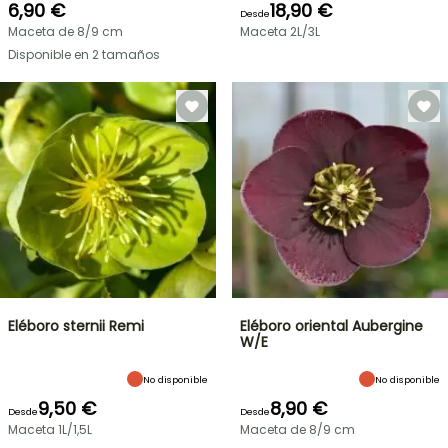
6,90 €
18,90 €
Desde
Maceta de 8/9 cm
Maceta 2L/3L
Disponible en 2 tamaños
Eléboro sternii Remi
Eléboro oriental Aubergine
W/E
No disponible
No disponible
9,50 €
8,90 €
Desde
Desde
Maceta 1L/1,5L
Maceta de 8/9 cm