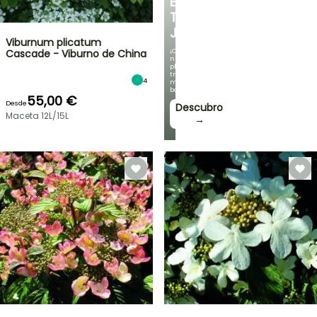
EN
TU
JARDÍN
Viburnum plicatum
¡Con
Cascade - Viburno de China
nuestras
plantas
trepadoras
4
más
bonitas!
55,00 €
Desde
Descubro
Maceta 12L/15L
→