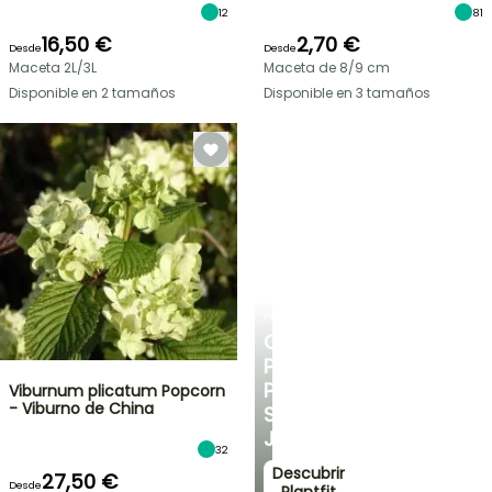
12
81
16,50 €
2,70 €
Desde
Desde
Maceta 2L/3L
Maceta de 8/9 cm
Disponible en 2 tamaños
Disponible en 3 tamaños
PLANTFIT
CONSEJOS
PERSONALIZADOS
PARA
Viburnum plicatum Popcorn
- Viburno de China
SU
JARDÍN
32
Descubrir
27,50 €
Desde