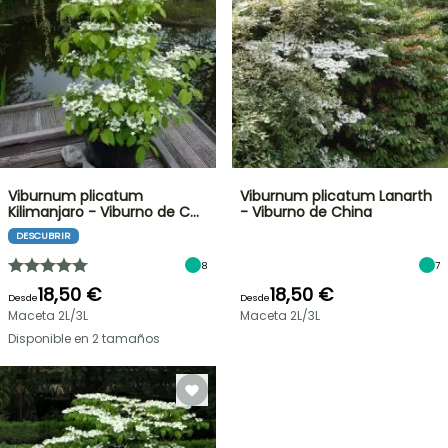
Viburnum plicatum
Viburnum plicatum Lanarth
Kilimanjaro - Viburno de C…
- Viburno de China
DESCUBRIR
8
7
18,50 €
18,50 €
Desde
Desde
Maceta 2L/3L
Maceta 2L/3L
Disponible en 2 tamaños