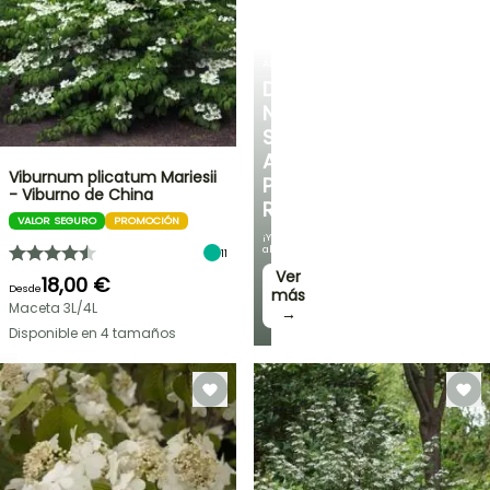
ARBUSTOS
DESCUBRE
NUESTRA
SELECCIÓN
A
Viburnum plicatum Mariesii
PRECIOS
- Viburno de China
REDUCIDOS
VALOR SEGURO
PROMOCIÓN
¡Y
ahorra!
11
Ver
18,00 €
Desde
más
Maceta 3L/4L
→
Disponible en 4 tamaños
OFERTA
RELÁMPAGO
¡HASTA
UN
30
%