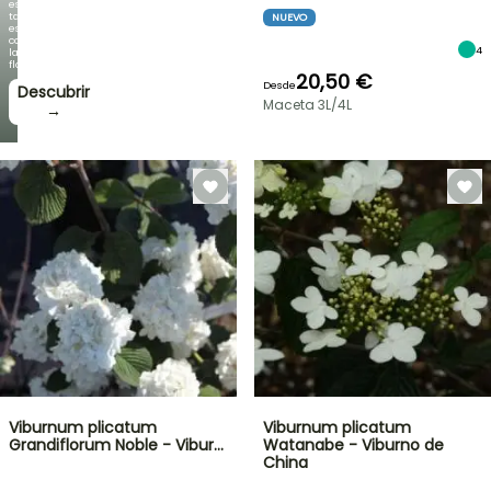
es
tan
NUEVO
espectacular
como
4
la
floración!
20,50 €
Desde
Descubrir
Maceta 3L/4L
→
Viburnum plicatum
Viburnum plicatum
Grandiflorum Noble - Vibur…
Watanabe - Viburno de
China