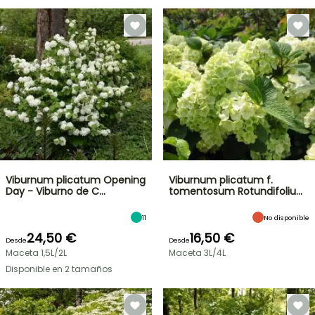
Viburnum plicatum Opening
Viburnum plicatum f.
Day - Viburno de C…
tomentosum Rotundifoliu…
11
No disponible
24,50 €
16,50 €
Desde
Desde
Maceta 1,5L/2L
Maceta 3L/4L
Disponible en 2 tamaños