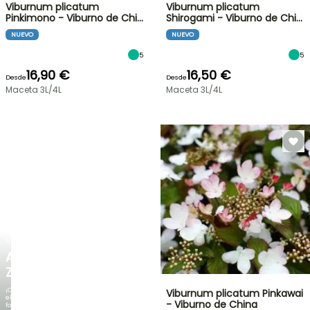
Viburnum plicatum
Viburnum plicatum
Pinkimono - Viburno de Chi…
Shirogami - Viburno de Chi…
NUEVO
NUEVO
5
5
16,90 €
16,50 €
Desde
Desde
Maceta 3L/4L
Maceta 3L/4L
NUEVO
AGAPANTHUS
ZAMBEZI
¡Cuando
Viburnum plicatum Pinkawai
el
- Viburno de China
follaje