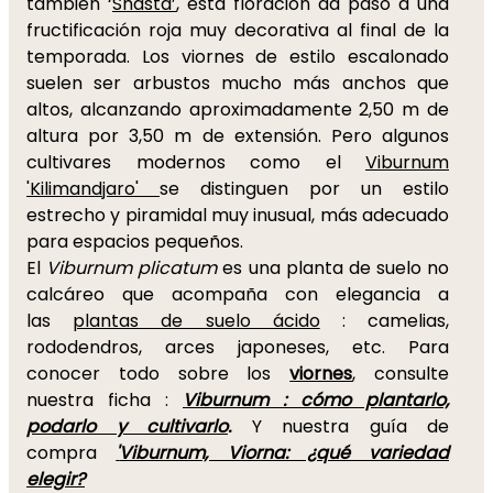
también ‘
Shasta’
, esta floración da paso a una
fructificación roja muy decorativa al final de la
temporada. Los viornes de estilo escalonado
suelen ser arbustos mucho más anchos que
altos, alcanzando aproximadamente 2,50 m de
altura por 3,50 m de extensión. Pero algunos
cultivares modernos como el
Viburnum
'Kilimandjaro'
se distinguen por un estilo
estrecho y piramidal muy inusual, más adecuado
para espacios pequeños.
El
Viburnum plicatum
es una planta de suelo no
calcáreo que acompaña con elegancia a
las
plantas de suelo ácido
: camelias,
rododendros, arces japoneses, etc. Para
conocer todo sobre los
viornes
, consulte
nuestra ficha :
Viburnum : cómo plantarlo,
podarlo y cultivarlo
.
Y nuestra guía de
compra
'
Viburnum, Viorna: ¿qué variedad
elegir?