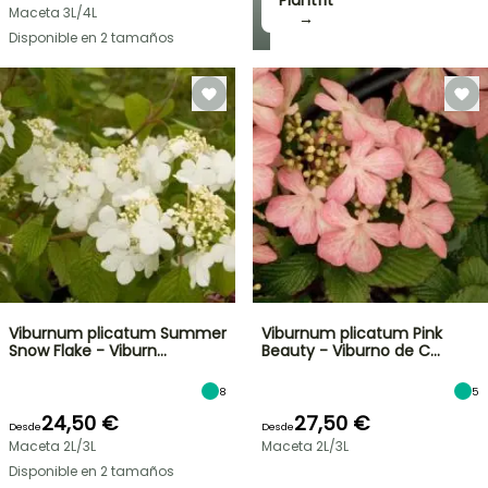
Plantfit
Maceta 3L/4L
→
Disponible en 2 tamaños
Viburnum plicatum Summer
Viburnum plicatum Pink
Snow Flake - Viburn…
Beauty - Viburno de C…
8
5
24,50 €
27,50 €
Desde
Desde
Maceta 2L/3L
Maceta 2L/3L
Disponible en 2 tamaños