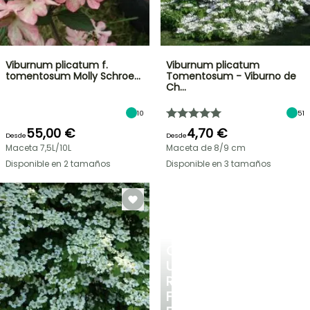
Viburnum plicatum f.
Viburnum plicatum
tomentosum Molly Schroe…
Tomentosum - Viburno de
Ch…
10
51
55,00 €
4,70 €
Desde
Desde
Maceta 7,5L/10L
Maceta de 8/9 cm
Disponible en 2 tamaños
Disponible en 3 tamaños
CREA
UN
RINCÓN
FRESCO