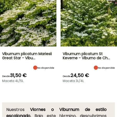
Viburnum plicatum Mariesii
Viburnum plicatum St
Great Star - Vibu…
Keverne - Viburno de Ch…
No disponible
No disponible
31,50 €
24,50 €
Desde
Desde
Maceta 4L/5L
Maceta 3L/4L
Nuestros
Viornes o Viburnum de estilo
escalonado.
Bajo este término, descubrimos