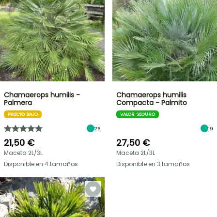
Chamaerops humilis -
Chamaerops humilis
Palmera
Compacta - Palmito
PRECIO BAJO
VALOR SEGURO
26
19
21,50 €
27,50 €
Maceta 2L/3L
Maceta 2L/3L
Disponible en 4 tamaños
Disponible en 3 tamaños