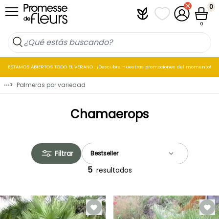
Ir al contenido
0
Plantfit
Mis listas de favo
Mi cuenta
Cesta
0
ESTAMOS ABIERTOS TODO EL VERANO : ¡Descubre nuestras promociones del momento!
⋯
>
Palmeras por variedad
Chamaerops
Filtrar
5
resultados