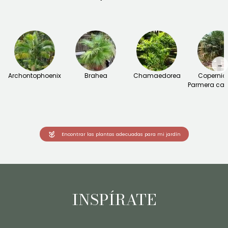
→
Archontophoenix
Brahea
Chamaedorea
Copernici
Parmera ca
Encontrar las plantas adecuadas para mi jardín
INSPÍRATE