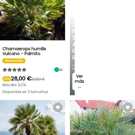
ARBUSTOS
DESCUBRE
NUESTRA
SELECCIÓN
A
Chamaerops humilis
PRECIOS
Vulcano - Palmito
REDUCIDOS
PROMOCIÓN
¡Y
ahorra!
32
Ver
26,00 €
32,50 €
20%
más
Maceta 2L/3L
→
Disponible en 3 tamaños