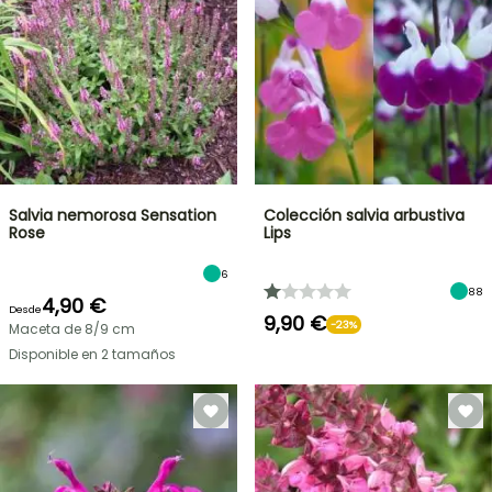
Salvia nemorosa Sensation
Colección salvia arbustiva
Rose
Lips
6
88
4,90 €
Desde
9,90 €
-23%
Maceta de 8/9 cm
Disponible en 2 tamaños