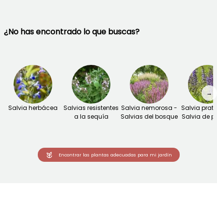
¿No has encontrado lo que buscas?
→
Salvia herbácea
Salvias resistentes
Salvia nemorosa -
Salvia prate
a la sequía
Salvias del bosque
Salvia de p
Encontrar las plantas adecuadas para mi jardín