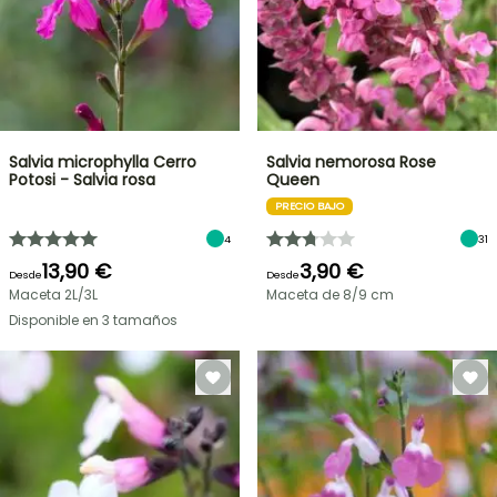
Salvia microphylla Cerro
Salvia nemorosa Rose
Potosi - Salvia rosa
Queen
PRECIO BAJO
4
31
13,90 €
3,90 €
Desde
Desde
Maceta 2L/3L
Maceta de 8/9 cm
Disponible en 3 tamaños