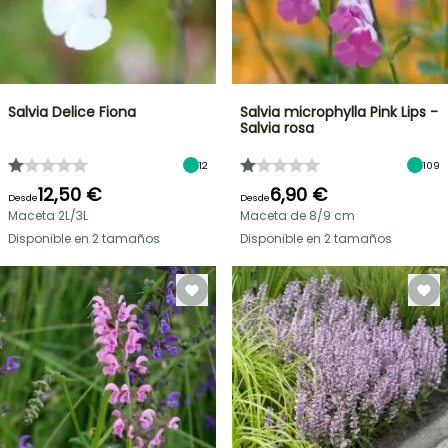
Salvia Delice Fiona
Salvia microphylla Pink Lips -
Salvia rosa
12
109
12,50 €
6,90 €
Desde
Desde
Maceta 2L/3L
Maceta de 8/9 cm
Disponible en 2 tamaños
Disponible en 2 tamaños