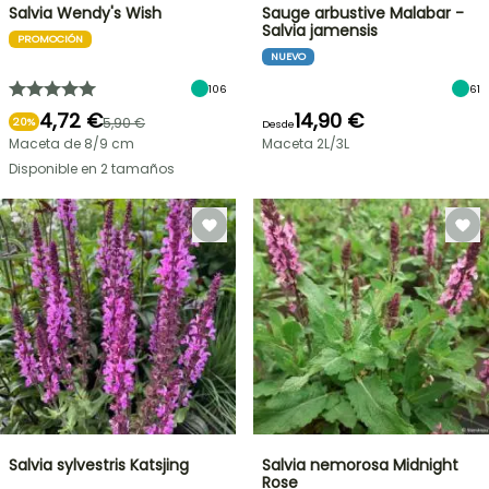
Salvia Wendy's Wish
Sauge arbustive Malabar -
Salvia jamensis
PROMOCIÓN
NUEVO
106
61
4,72 €
14,90 €
5,90 €
20%
Desde
Maceta de 8/9 cm
Maceta 2L/3L
Disponible en 2 tamaños
Salvia sylvestris Katsjing
Salvia nemorosa Midnight
Rose