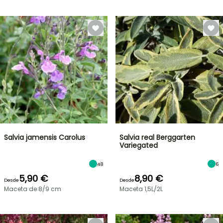
Salvia jamensis Carolus
Salvia real Berggarten
Variegated
48
6
5,90 €
8,90 €
Desde
Desde
Maceta de 8/9 cm
Maceta 1,5L/2L