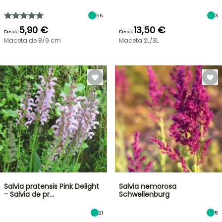
55
3
5,90 €
13,50 €
Desde
Desde
Maceta de 8/9 cm
Maceta 2L/3L
Salvia pratensis Pink Delight
Salvia nemorosa
- Salvia de pr…
Schwellenburg
21
5