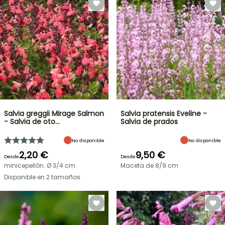
Salvia greggii Mirage Salmon
Salvia pratensis Eveline -
- Salvia de oto…
Salvia de prados
No disponible
No disponible
2,20 €
9,50 €
Desde
Desde
minicepellón: Ø 3/4 cm
Maceta de 8/9 cm
Disponible en 2 tamaños