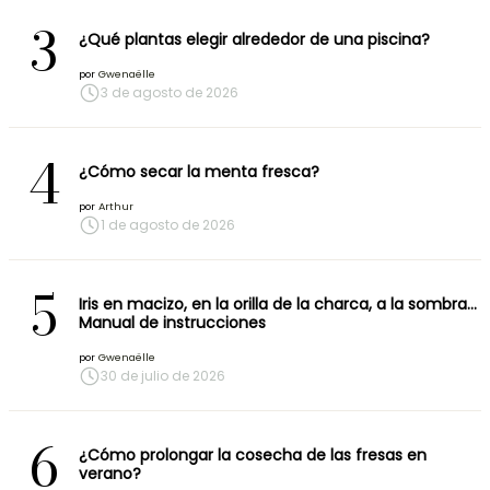
3
¿Qué plantas elegir alrededor de una piscina?
por
Gwenaëlle
3 de agosto de 2026
4
¿Cómo secar la menta fresca?
por
Arthur
1 de agosto de 2026
5
Iris en macizo, en la orilla de la charca, a la sombra…
Manual de instrucciones
por
Gwenaëlle
30 de julio de 2026
6
¿Cómo prolongar la cosecha de las fresas en
verano?