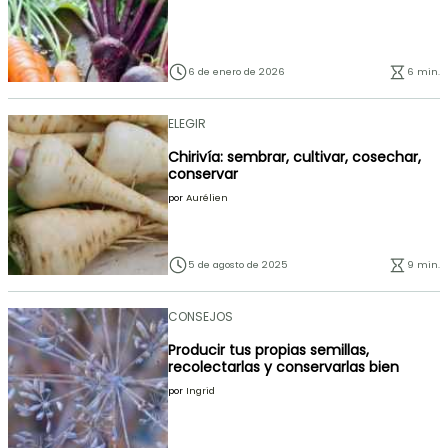
6 de enero de 2026
6 min.
ELEGIR
Chirivía: sembrar, cultivar, cosechar,
conservar
por
Aurélien
5 de agosto de 2025
9 min.
CONSEJOS
Producir tus propias semillas,
recolectarlas y conservarlas bien
por
Ingrid