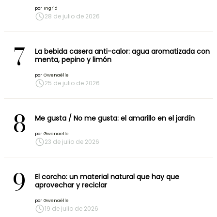
por
Ingrid
28 de julio de 2026
7
La bebida casera anti-calor: agua aromatizada con
menta, pepino y limón
por
Gwenaëlle
25 de julio de 2026
8
Me gusta / No me gusta: el amarillo en el jardín
por
Gwenaëlle
23 de julio de 2026
9
El corcho: un material natural que hay que
aprovechar y reciclar
por
Gwenaëlle
19 de julio de 2026