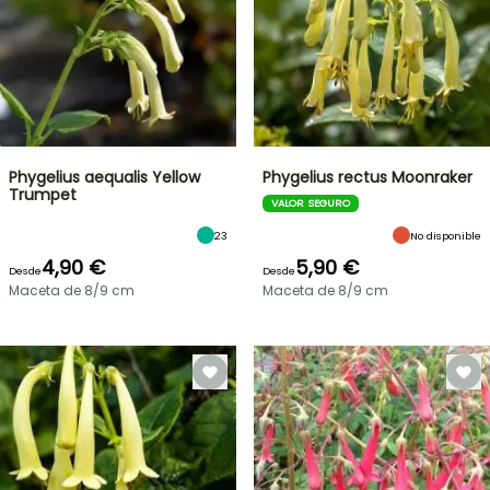
Phygelius aequalis Yellow
Phygelius rectus Moonraker
Trumpet
VALOR SEGURO
23
No disponible
4,90 €
5,90 €
Desde
Desde
Maceta de 8/9 cm
Maceta de 8/9 cm
OFERTA
RELÁMPAGO
¡HASTA
UN
30
%