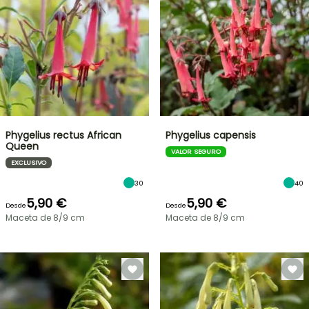
Phygelius rectus African
Phygelius capensis
Queen
VALOR SEGURO
EXCLUSIVO
30
40
5,90 €
5,90 €
Desde
Desde
Maceta de 8/9 cm
Maceta de 8/9 cm