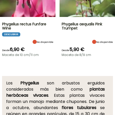
Phygelius rectus Funfare
Phygelius aequalis Pink
Wine
Trumpet
DESCUBRIR
No disponible
No disponible
6,90 €
5,90 €
Desde
Desde
Maceta de 10 cm/11 cm
Maceta de 8/9 cm
Los
Phygelius
son arbustos erguidos
considerados más bien como
plantas
herbáceas vivaces
. Estas plantas vivaces
forman un manojo mediante chupones. De junio
a octubre, abundantes
flores tubulares
se
reúnen en grandes panículas, de 15 a 30 cm de