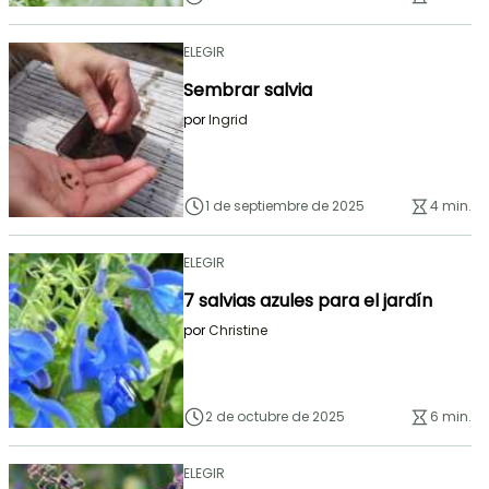
ELEGIR
Sembrar salvia
por
Ingrid
1 de septiembre de 2025
4 min.
ELEGIR
7 salvias azules para el jardín
por
Christine
2 de octubre de 2025
6 min.
ELEGIR