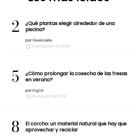
2
¿Qué plantas elegir alrededor de una
piscina?
por
Gwenaëlle
3 de agosto de 2026
5
¿Cómo prolongar la cosecha de las fresas
en verano?
por
Ingrid
28 de julio de 2026
8
El corcho: un material natural que hay que
aprovechar y reciclar