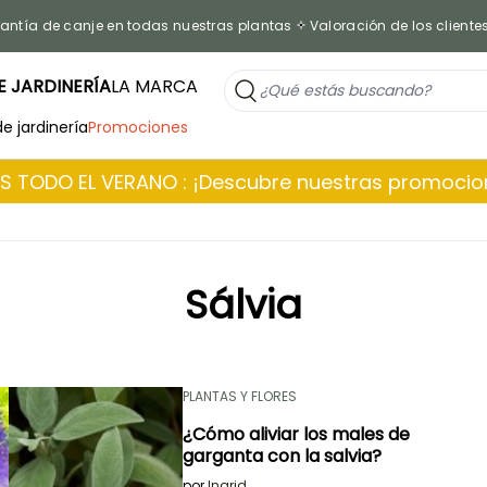
antía de canje en todas nuestras plantas
Valoración de los cliente
 JARDINERÍA
LA MARCA
de jardinería
Promociones
 TODO EL VERANO : ¡Descubre nuestras promoci
Sálvia
PLANTAS Y FLORES
¿Cómo aliviar los males de
garganta con la salvia?
por
Ingrid