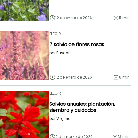
12 de enero de 2026
5 min.
ELEGIR
7 salvia de flores rosas
por
Pascale
12 de enero de 2026
6 min.
ELEGIR
Salvias anuales: plantación,
siembra y cuidados
por
Virginie
2 de marzo de 2026
13 min.