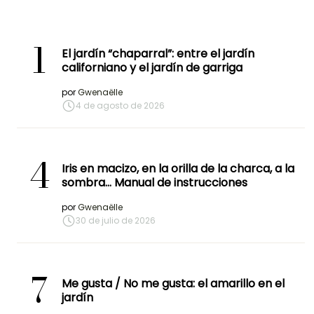
1
El jardín “chaparral”: entre el jardín
californiano y el jardín de garriga
por
Gwenaëlle
4 de agosto de 2026
4
Iris en macizo, en la orilla de la charca, a la
sombra… Manual de instrucciones
por
Gwenaëlle
30 de julio de 2026
7
Me gusta / No me gusta: el amarillo en el
jardín