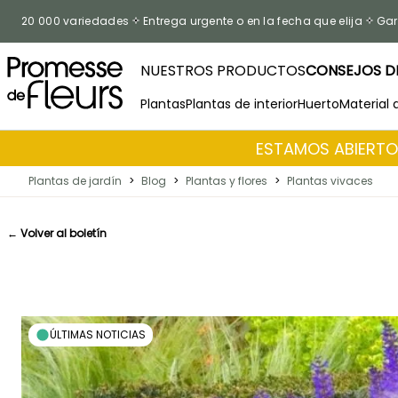
Ir al contenido
20 000 variedades
Entrega urgente o en la fecha que elija
Gar
NUESTROS PRODUCTOS
CONSEJOS DE
Plantas
Plantas de interior
Huerto
Material 
ESTAMOS ABIERTOS
Plantas de jardín
>
Blog
>
Plantas y flores
>
Plantas vivaces
← Volver al boletín
ÚLTIMAS NOTICIAS