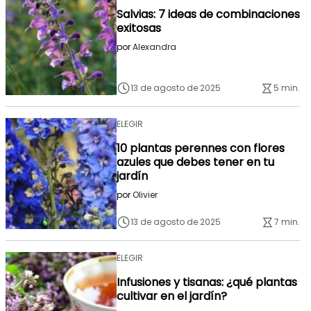
Salvias: 7 ideas de combinaciones
exitosas
por
Alexandra
13 de agosto de 2025
5 min.
ELEGIR
10 plantas perennes con flores
azules que debes tener en tu
jardín
por
Olivier
13 de agosto de 2025
7 min.
ELEGIR
Infusiones y tisanas: ¿qué plantas
cultivar en el jardín?