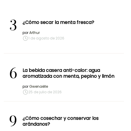
3
¿Cómo secar la menta fresca?
por
Arthur
1 de agosto de 2026
6
La bebida casera anti-calor: agua
aromatizada con menta, pepino y limón
por
Gwenaëlle
25 de julio de 2026
9
¿Cómo cosechar y conservar los
arándanos?