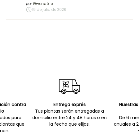
por
Gwenaëlle
19 de julio de 2026
cación contra
Entrega exprés
Nuestras 
io
Tus plantas serán entregadas a
zados para
domicilio entre 24 y 48 horas o en
De 6 mes
 plantas que
la fecha que elijas.
anuales a 2
nen.