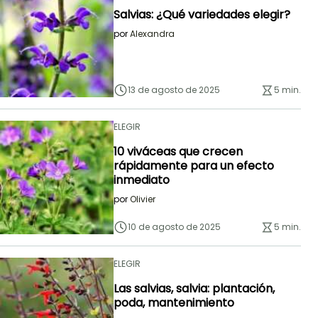
Salvias: ¿Qué variedades elegir?
por
Alexandra
13 de agosto de 2025
5 min.
ELEGIR
10 viváceas que crecen
rápidamente para un efecto
inmediato
por
Olivier
10 de agosto de 2025
5 min.
ELEGIR
Las salvias, salvia: plantación,
poda, mantenimiento