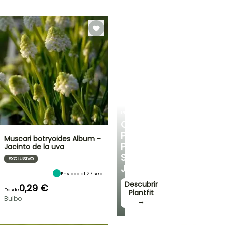
PLANTFIT
CONSEJOS
PERSONALIZADOS
Muscari botryoides Album -
PARA
Jacinto de la uva
SU
EXCLUSIVO
JARDÍN
Enviado el 27 sept
Descubrir
0,29 €
Desde
Plantfit
Bulbo
→