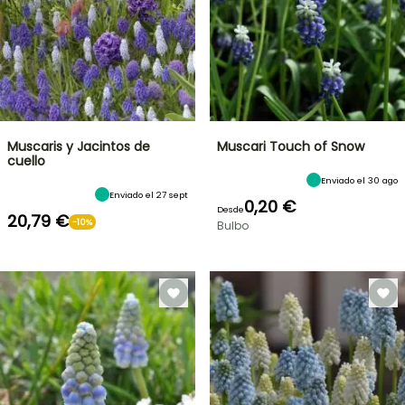
Muscaris y Jacintos de
Muscari Touch of Snow
cuello
Enviado el 30 ago
Enviado el 27 sept
0,20 €
Desde
20,79 €
-10%
Bulbo
OFERTA
RELÁMPAGO
¡HASTA
UN
30
%
BULBOS
DE
DE
PRIMAVERA
DESCUENTO