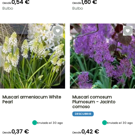
0,54 €
1,60 €
Desde
Desde
Bulbo
Bulbo
Muscari armeniacum White
Muscari comosum
Pearl
Plumosum - Jacinto
comoso
DESCUBRIR
Enviado el 30 ago
Enviado el 30 ago
0,37 €
0,42 €
Desde
Desde