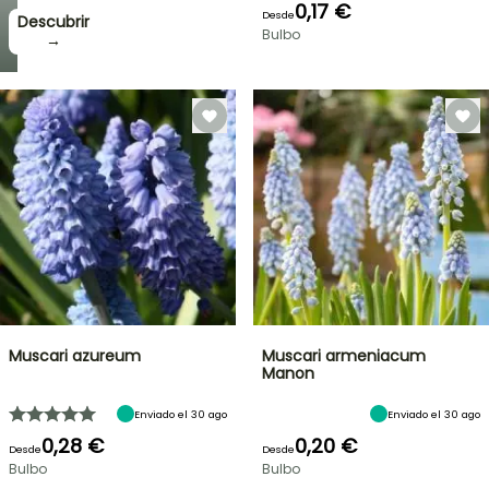
0,17 €
Desde
Descubrir
Bulbo
→
Muscari azureum
Muscari armeniacum
Manon
Enviado el 30 ago
Enviado el 30 ago
0,28 €
0,20 €
Desde
Desde
Bulbo
Bulbo