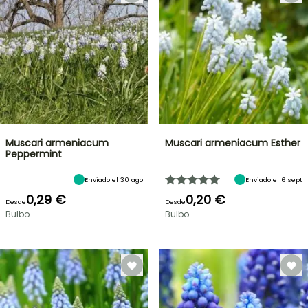
Muscari armeniacum
Muscari armeniacum Esther
Peppermint
Enviado el 30 ago
Enviado el 6 sept
0,29 €
0,20 €
Desde
Desde
Bulbo
Bulbo