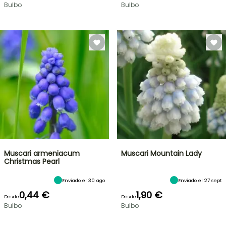
Bulbo
Bulbo
Muscari armeniacum
Muscari Mountain Lady
Christmas Pearl
Enviado el 30 ago
Enviado el 27 sept
0,44 €
1,90 €
Desde
Desde
Bulbo
Bulbo