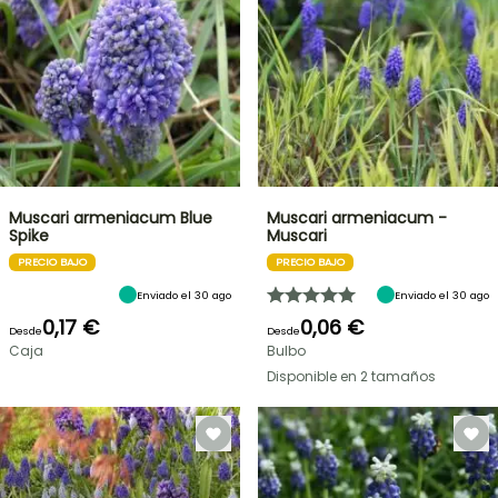
Muscari armeniacum Blue
Muscari armeniacum -
Spike
Muscari
PRECIO BAJO
PRECIO BAJO
Enviado el 30 ago
Enviado el 30 ago
0,17 €
0,06 €
Desde
Desde
Caja
Bulbo
Disponible en 2 tamaños