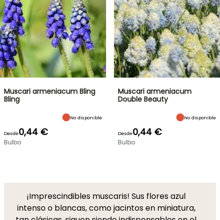
Muscari armeniacum Bling
Muscari armeniacum
Bling
Double Beauty
No disponible
No disponible
0,44 €
0,44 €
Desde
Desde
Bulbo
Bulbo
¡Imprescindibles muscaris! Sus flores azul
intenso o blancas, como jacintos en miniatura,
tan clásicas, siguen siendo indispensables en el