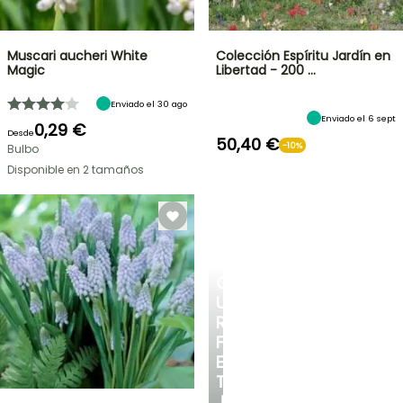
Muscari aucheri White
Colección Espíritu Jardín en
Magic
Libertad - 200 …
Enviado el 30 ago
Enviado el 6 sept
0,29 €
Desde
50,40 €
-10%
Bulbo
Disponible en 2 tamaños
CREA
UN
RINCÓN
FRESCO
EN
TU
JARDÍN