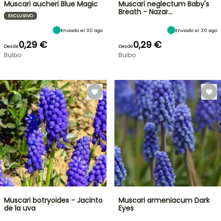
Muscari aucheri Blue Magic
Muscari neglectum Baby's
Breath - Nazar…
EXCLUSIVO
Enviado el 30 ago
Enviado el 30 ago
0,29 €
0,29 €
Desde
Desde
Bulbo
Bulbo
Muscari botryoides - Jacinto
Muscari armeniacum Dark
de la uva
Eyes