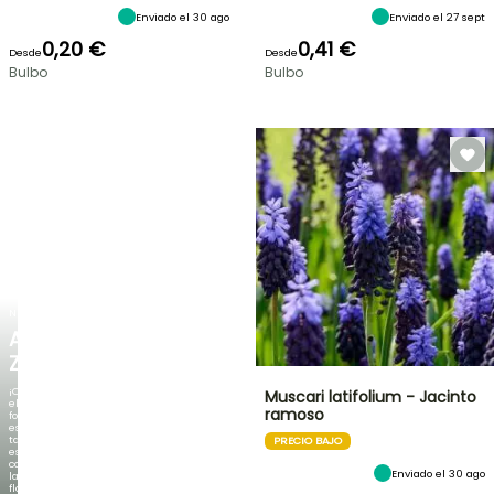
Enviado el 30 ago
Enviado el 27 sept
0,20 €
0,41 €
Desde
Desde
Bulbo
Bulbo
NUEVO
AGAPANTHUS
ZAMBEZI
¡Cuando
Muscari latifolium - Jacinto
el
ramoso
follaje
es
tan
PRECIO BAJO
espectacular
como
Enviado el 30 ago
la
floración!