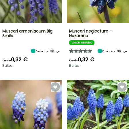
Muscari armeniacum Big
Muscari neglectum -
Smile
Nazareno
VALOR SEGURO
Enviado el 30 ago
Enviado el 30 ago
0,32 €
0,32 €
Desde
Desde
Bulbo
Bulbo