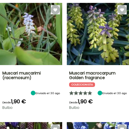
Muscari muscarimi
Muscari macrocarpum
(racemosum)
Golden fragrance
COLECCIONISTA
Enviado el 30 ago
Enviado el 30 ago
1,90 €
1,90 €
Desde
Desde
Bulbo
Bulbo