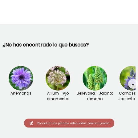
¿No has encontrado lo que buscas?
→
Anémonas
Allium - Ajo
Bellevalia - Jacinto
Camassia
ornamental
romano
Jaciento i
Encontrar las plantas adecuadas para mi jardín