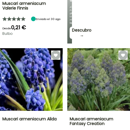
Muscari armeniacum
¡Con
Valerie Finnis
nuestras
plantas
trepadoras
Enviado el 30 ago
más
bonitas!
0,21 €
Desde
Descubro
Bulbo
→
Muscari armeniacum Alida
Muscari armeniacum
Fantasy Creation