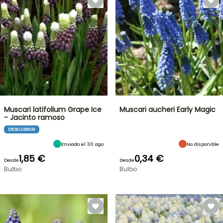
Muscari latifolium Grape Ice
Muscari aucheri Early Magic
- Jacinto ramoso
DESCUBRIR
Enviado el 30 ago
No disponible
1,85 €
0,34 €
Desde
Desde
Bulbo
Bulbo