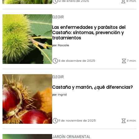
12 de enero de 2026
8 min.
ELEGIR
Las enfermedades y parásitos del
Castaño: síntomas, prevención y
tratamientos
por
Pascale
8 de diciembre de 2025
7 min.
ELEGIR
Castaña y marrón, ¿qué diferencias?
por
Ingrid
11 de noviembre de 2025
4 min.
JARDÍN ORNAMENTAL