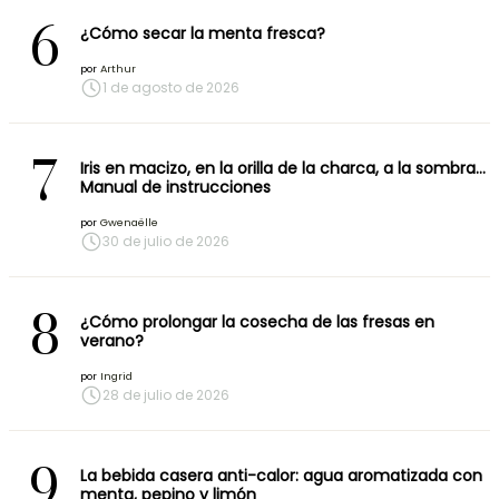
6
¿Cómo secar la menta fresca?
por
Arthur
1 de agosto de 2026
7
Iris en macizo, en la orilla de la charca, a la sombra…
Manual de instrucciones
por
Gwenaëlle
30 de julio de 2026
8
¿Cómo prolongar la cosecha de las fresas en
verano?
por
Ingrid
28 de julio de 2026
9
La bebida casera anti-calor: agua aromatizada con
menta, pepino y limón