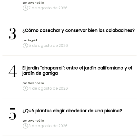
por
Gwenaëlle
7 de agosto de 2026
3
¿Cómo cosechar y conservar bien los calabacines?
por
Ingrid
5 de agosto de 2026
4
El jardín “chaparral”: entre el jardín californiano y el
jardín de garriga
por
Gwenaëlle
4 de agosto de 2026
5
¿Qué plantas elegir alrededor de una piscina?
por
Gwenaëlle
3 de agosto de 2026