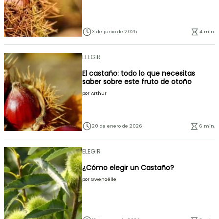
3 de junio de 2025
4 min.
ELEGIR
El castaño: todo lo que necesitas
saber sobre este fruto de otoño
por
Arthur
20 de enero de 2026
6 min.
ELEGIR
¿Cómo elegir un Castaño?
por
Gwenaëlle