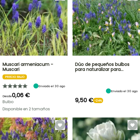
Muscari armeniacum -
Dúo de pequeños bulbos
Muscari
para naturalizar para…
PRECIO BAJO
Enviado el 30 ago
Enviado el 30 ago
0,06 €
Desde
9,50 €
-24%
Bulbo
Disponible en 2 tamaños