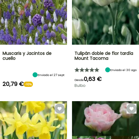
Muscaris y Jacintos de
Tulipán doble de flor tardía
cuello
Mount Tacoma
Enviado el 30 ago
Enviado el 27 sept
0,63 €
Desde
20,79 €
-10%
Bulbo