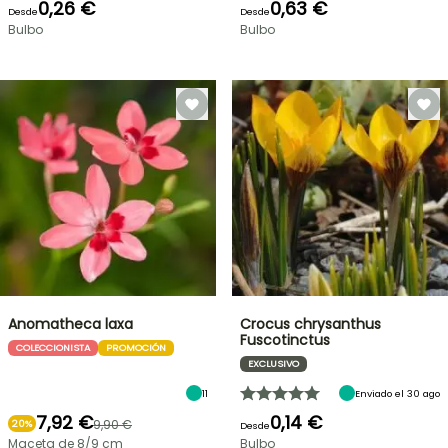
0,26 €
0,63 €
Desde
Desde
Bulbo
Bulbo
Anomatheca laxa
Crocus chrysanthus
Fuscotinctus
COLECCIONISTA
PROMOCIÓN
EXCLUSIVO
11
Enviado el 30 ago
7,92 €
0,14 €
9,90 €
20%
Desde
Maceta de 8/9 cm
Bulbo