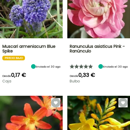
Muscari armeniacum Blue
Ranunculus asiaticus Pink -
Spike
Ranúnculo
PRECIO BAJO
Enviado el 30 ago
Enviado el 30 ago
0,17 €
0,33 €
Desde
Desde
Caja
Bulbo