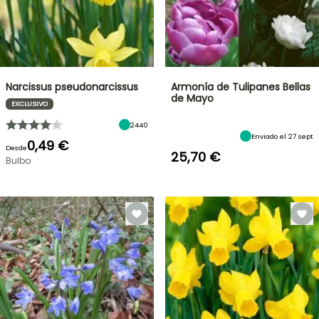
Narcissus pseudonarcissus
Armonía de Tulipanes Bellas
de Mayo
EXCLUSIVO
2440
Enviado el 27 sept
0,49 €
Desde
25,70 €
Bulbo