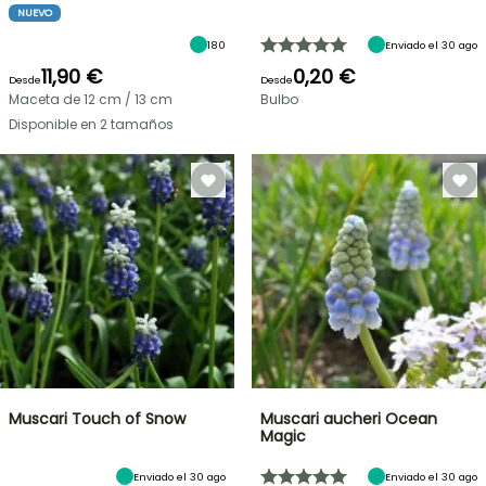
NUEVO
180
Enviado el 30 ago
11,90 €
0,20 €
Desde
Desde
Maceta de 12 cm / 13 cm
Bulbo
Disponible en 2 tamaños
Muscari Touch of Snow
Muscari aucheri Ocean
Magic
Enviado el 30 ago
Enviado el 30 ago