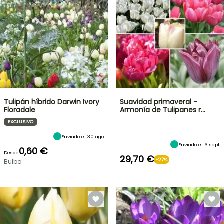
Tulipán híbrido Darwin Ivory
Suavidad primaveral -
Floradale
Armonía de Tulipanes r…
EXCLUSIVO
Enviado el 30 ago
Enviado el 6 sept
0,60 €
Desde
29,70 €
-27%
Bulbo