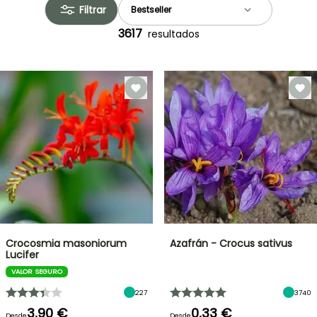
Filtrar
3617
resultados
Crocosmia masoniorum
Azafrán - Crocus sativus
Lucifer
VALOR SEGURO
227
3740
3,90 €
0,33 €
Desde
Desde