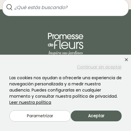
Únete a la comunidad de los amantes de las plantas
Continuar sin aceptar
Las cookies nos ayudan a ofrecerle una experiencia de
navegación personalizada y a medir nuestra
audiencia. Puedes configurarlas en cualquier
momento y consultar nuestra política de privacidad.
Leer nuestra política
PROMESSE DE FLEURS
SERVICIOS
Parametrizar
Aceptar
La marca
Preparación de pedidos
Nuestra historia
Entregas