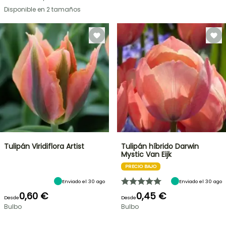
Disponible en 2 tamaños
Tulipán Viridiflora Artist
Tulipán híbrido Darwin
Mystic Van Eijk
PRECIO BAJO
Enviado el 30 ago
Enviado el 30 ago
0,60 €
0,45 €
Desde
Desde
Bulbo
Bulbo