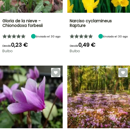
Gloria de la nieve -
Narciso cyclamineus
Chionodoxa forbesii
Rapture
Enviado el 30 ago
Enviado el 30 ago
0,23 €
0,49 €
Desde
Desde
Bulbo
Bulbo