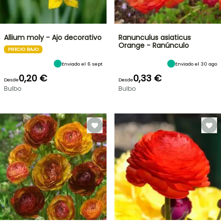
Allium moly - Ajo decorativo
Ranunculus asiaticus
Orange - Ranúnculo
PRECIO BAJO
Enviado el 6 sept
Enviado el 30 ago
0,20 €
0,33 €
Desde
Desde
Bulbo
Bulbo