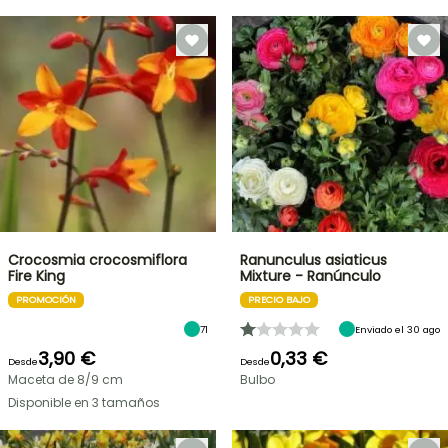
Crocosmia crocosmiflora
Ranunculus asiaticus
Fire King
Mixture - Ranúnculo
PROMOCIÓN
PRECIO BAJO
71
Enviado el 30 ago
3,90 €
0,33 €
Desde
Desde
Maceta de 8/9 cm
Bulbo
Disponible en 3 tamaños