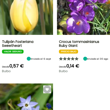
Tulipán Fosteriana
Crocus tommasinianus
Sweetheart
Ruby Giant
VALOR SEGURO
PRECIO BAJO
Enviado el 6 sept
Enviado el 30 ago
0,57 €
0,14 €
Desde
Desde
Bulbo
Bulbo