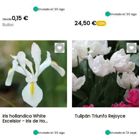
Enviado el 30 ago
Enviado el 30 ago
0,15 €
Desde
24,50 €
-23%
Bulbo
Iris hollandica White
Tulipán Triunfo Rejoyce
Excelsior - Iris de Ho…
Enviado el 30 ago
Enviado el 13 sept