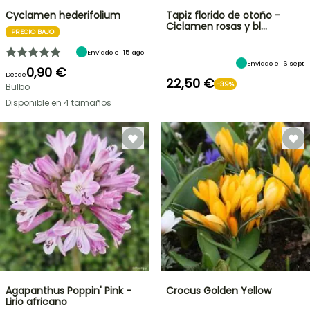
Cyclamen hederifolium
Tapiz florido de otoño -
Ciclamen rosas y bl…
PRECIO BAJO
Enviado el 15 ago
Enviado el 6 sept
0,90 €
Desde
22,50 €
-39%
Bulbo
Disponible en 4 tamaños
Agapanthus Poppin' Pink -
Crocus Golden Yellow
Lirio africano