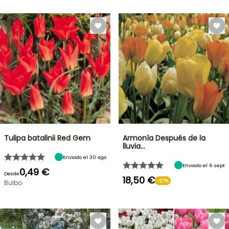
Tulipa batalinii Red Gem
Armonía Después de la
lluvia...
Enviado el 30 ago
Enviado el 6 sept
0,49 €
Desde
18,50 €
-27%
Bulbo