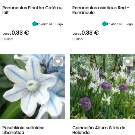
Ranunculus Picotée Café au
Ranunculus asiaticus Red -
lait
Ranúnculo
Enviado el 30 ago
Enviado el 30 ago
0,33 €
0,33 €
Desde
Desde
Bulbo
Bulbo
Puschkinia scilloides
Colección Allium & Iris de
Libanotica
Holanda