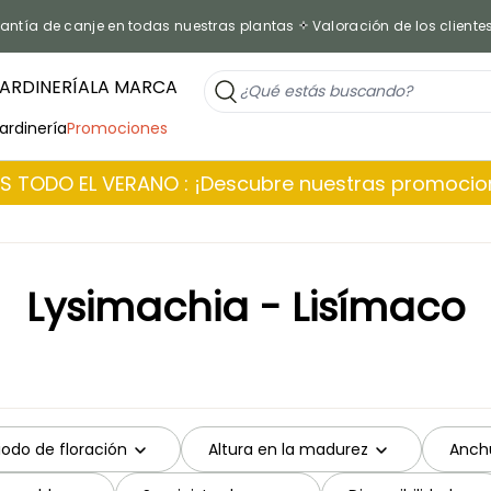
antía de canje en todas nuestras plantas
Valoración de los cliente
ARDINERÍA
LA MARCA
jardinería
Promociones
 TODO EL VERANO : ¡Descubre nuestras promoci
Lysimachia - Lisímaco
iodo de floración
Altura en la madurez
Anch