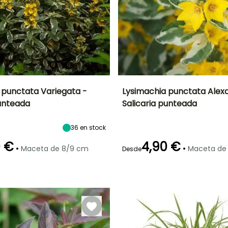
 punctata Variegata -
Lysimachia punctata Alex
punteada
Salicaria punteada
Anchura en la
Exposición
Altura en la
Anchura en la
madurez
madurez
madurez
Sol,
40 cm
70 cm
50 cm
Semisombra
36
en stock
0 €
4,90 €
•
•
Maceta de 8/9 cm
Maceta de
Desde
ón
Periodo de
Rusticidad
Periodo de floración
Periodo de
plantación
plantación
Hasta -29°C
razonable
razonable
o
Julio a Agosto
Febrero a Mayo,
Febrero a Abril,
Septiembre a
Septiembre a
Octubre
Noviembre