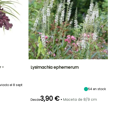
 -
Lysimachia ephemerum
eriodo de floración
Altura en la
Anchura en la
Exposición
madurez
madurez
Sol,
1 m
30 cm
viado el 8 sept
Semisombra
Junio a
54
en stock
Septiembre
3,90 €
•
Maceta de 8/9 cm
Desde
Periodo de floración
Periodo de
Rusticidad
plantación
Hasta -23,5°C
razonable