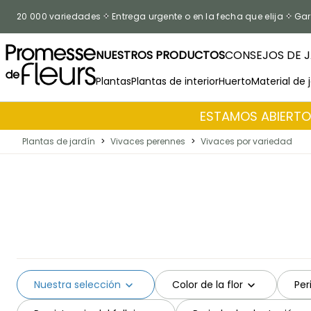
Ir al contenido
20 000 variedades
Entrega urgente o en la fecha que elija
Gar
NUESTROS PRODUCTOS
CONSEJOS DE J
Plantas
Plantas de interior
Huerto
Material de 
ESTAMOS ABIERTOS
Plantas de jardín
>
Vivaces perennes
>
Vivaces por variedad
Nuestra selección
Color de la flor
Per