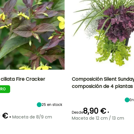
ciliata Fire Cracker
Composición Silent Sunday
composición de 4 plantas
URO
Anchura en la
Exposición
Altura en la
Exposición
P
madurez
madurez
Sol,
Sol
50 cm
45 cm
En
Semisombra,
Sombra
25
en stock
8,90 €
•
Desde
0 €
•
Maceta de 8/9 cm
Maceta de 12 cm / 13 cm
ón
Periodo de
Rusticidad
Periodo de
Rusticidad