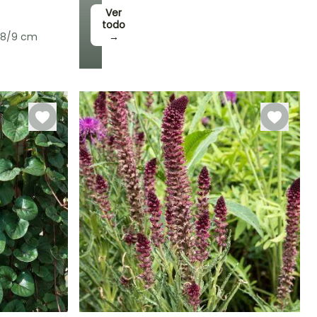
Ver
todo
 8/9 cm
→
Rusticidad
Hasta -29°C