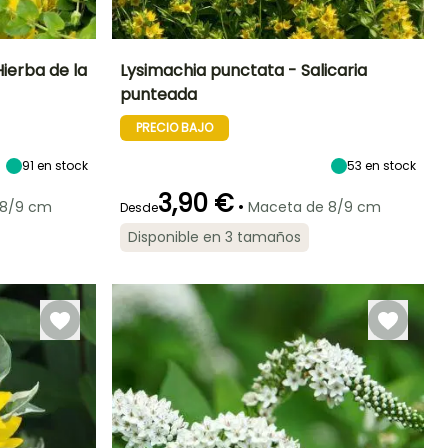
ierba de la
Lysimachia punctata - Salicaria
punteada
Exposición
Altura en la
Anchura en la
Exposición
madurez
madurez
Sol,
Sol,
PRECIO BAJO
1.20 m
50 cm
Semisombra
Semisombra,
Sombra
91
en stock
53
en stock
3,90 €
•
 8/9 cm
Maceta de 8/9 cm
Desde
Rusticidad
Disponible en 3 tamaños
Hasta -34,5°C
Periodo de floración
Periodo de
Rusticidad
plantación
Hasta -34,5°C
razonable
Julio a Agosto
Febrero a Abril,
Septiembre a
Noviembre