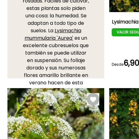
rosadas. Fáciles de cultivar,
estas plantas solo piden
una cosa: la humedad. Se
Lysimachia 
adaptan a todo tipo de
suelos. La
Lysimachia
VALOR SEG
Altura en la
mummularia 'Aurea'
es un
madurez
75 cm
excelente cubresuelos que
también se puede utilizar
en suspensión. Su follaje
6,9
Desde
dorado y sus numerosas
Periodo de floraci
flores amarillo brillante en
Junio a
verano hacen de esta
Septiembre
planta un elemento
imprescindible en jardines
y terrazas. La
Lysimachia
clethroïdes
o Lysimaque de
China ofrece un hermoso
color blanco, mientras que
la
Lysimachia punctata