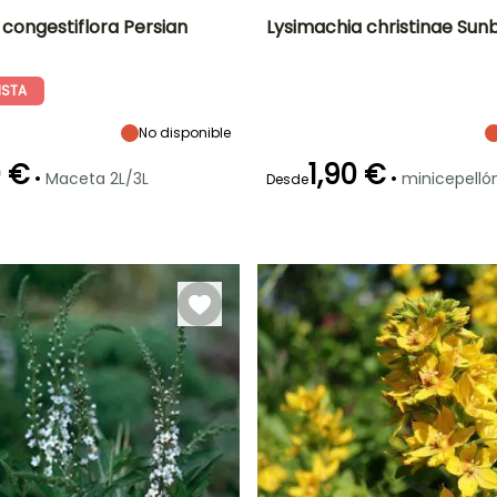
 congestiflora Persian
Lysimachia christinae Sun
Anchura en la
Exposición
Altura en la
Anchura en la
madurez
madurez
madurez
Sol,
ISTA
45 cm
10 cm
90 cm
Semisombra,
Sombra
No disponible
0 €
1,90 €
•
•
Maceta 2L/3L
minicepelló
Desde
Periodo de floración
Periodo de
plantación
ón
Periodo de
Rusticidad
razonable
plantación
Mayo a Agosto
Hasta -6,5°C
Febrero a Mayo,
razonable
Septiembre a
Febrero a Mayo
Octubre