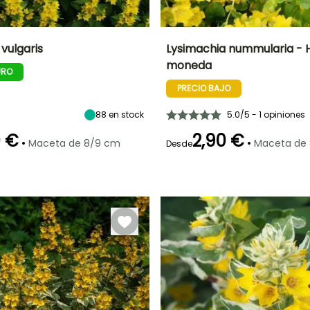
vulgaris
Lysimachia nummularia - H
moneda
URO
Anchura en la
Exposición
Altura en la
Anchura en la
madurez
madurez
madurez
Sol,
PRECIO BAJO
1 m
8 cm
1 m
Semisombra
88
en stock
5.0/5 - 1 opiniones
0 €
2,90 €
•
•
Maceta de 8/9 cm
Maceta de
Desde
ón
Periodo de
Rusticidad
Periodo de floración
Periodo de
plantación
plantación
Hasta -23,5°C
razonable
razonable
Junio a Agosto
Febrero a Abril,
Febrero a Abril,
Septiembre a
Septiembre a
Noviembre
Noviembre