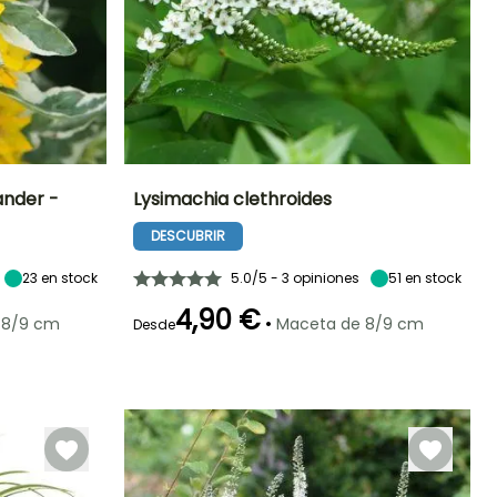
ander -
Lysimachia clethroides
DESCUBRIR
Exposición
Altura en la
Anchura en la
Exposición
madurez
madurez
Sol,
Semisombra
70 cm
40 cm
Semisombra
23
en stock
5.0/5 - 3 opiniones
51
en stock
4,90 €
•
 8/9 cm
Maceta de 8/9 cm
Desde
Periodo de floración
Periodo de
Rusticidad
Rusticidad
plantación
Hasta -29°C
Hasta -29°C
razonable
Julio a Agosto
Febrero a Abril,
Agosto a
Octubre