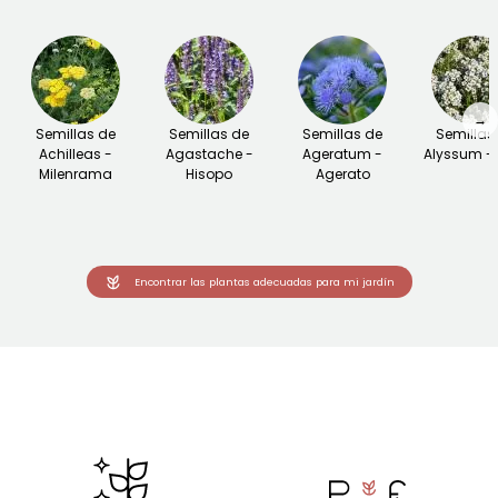
→
Semillas de
Semillas de
Semillas de
Semillas
Achilleas -
Agastache -
Ageratum -
Alyssum - 
Milenrama
Hisopo
Agerato
Encontrar las plantas adecuadas para mi jardín