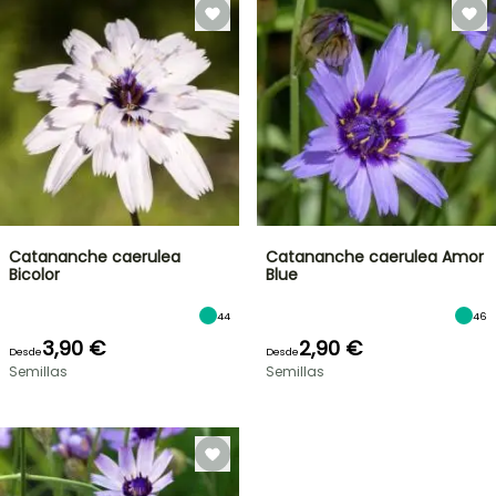
Catananche caerulea
Catananche caerulea Amor
Bicolor
Blue
44
46
3,90 €
2,90 €
Desde
Desde
Semillas
Semillas