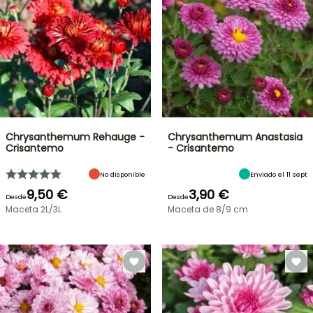
Chrysanthemum Rehauge -
Chrysanthemum Anastasia
Crisantemo
- Crisantemo
No disponible
Enviado el 11 sept
9,50 €
3,90 €
Desde
Desde
Maceta 2L/3L
Maceta de 8/9 cm