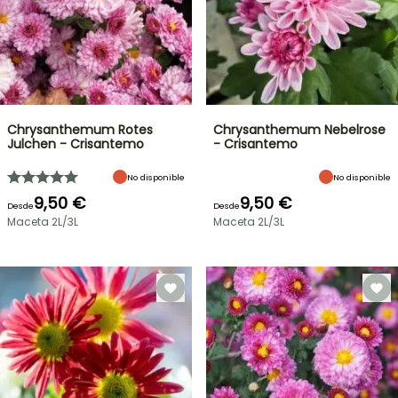
Chrysanthemum Rotes
Chrysanthemum Nebelrose
Julchen - Crisantemo
- Crisantemo
No disponible
No disponible
9,50 €
9,50 €
Desde
Desde
Maceta 2L/3L
Maceta 2L/3L
OFERTA
RELÁMPAGO
¡HASTA
UN
30
%
BULBOS
DE
DE
PRIMAVERA
DESCUENTO