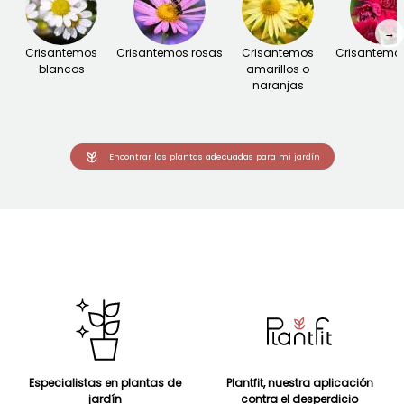
→
Crisantemos
Crisantemos rosas
Crisantemos
Crisantemos
blancos
amarillos o
naranjas
Encontrar las plantas adecuadas para mi jardín
Especialistas en plantas de
Plantfit, nuestra aplicación
jardín
contra el desperdicio