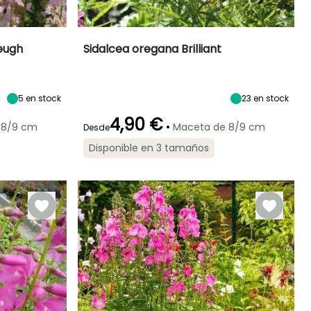
Heugh
Sidalcea oregana Brilliant
Exposición
Altura en la
Anchura en la
Exposición
madurez
madurez
Sol
Sol
70 cm
35 cm
5
en stock
23
en stock
4,90 €
•
 8/9 cm
Maceta de 8/9 cm
Desde
Disponible en 3 tamaños
Rusticidad
Periodo de floración
Periodo de
Rusticidad
plantación
Hasta -23,5°C
Hasta -23,5°C
razonable
Julio a Agosto
Marzo a Mayo,
Septiembre a
Noviembre