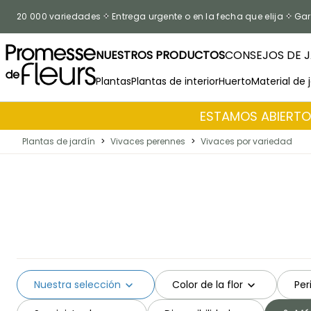
Ir al contenido
20 000 variedades
Entrega urgente o en la fecha que elija
Gar
NUESTROS PRODUCTOS
CONSEJOS DE J
Plantas
Plantas de interior
Huerto
Material de 
ESTAMOS ABIERTOS
Plantas de jardín
>
Vivaces perennes
>
Vivaces por variedad
Nuestra selección
Color de la flor
Per