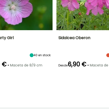
rty Girl
Sidalcea Oberon
Anchura en la
Exposición
Altura en la
Anchura en la
madurez
madurez
madurez
Sol,
45 cm
80 cm
45 cm
Semisombra
40
en stock
0 €
6,90 €
•
•
Maceta de 8/9 cm
Maceta de
Desde
ón
Periodo de
Rusticidad
Periodo de floración
Periodo de
plantación
plantación
Hasta -23,5°C
razonable
razonable
o
Julio a Agosto
Marzo a Mayo
Marzo a Mayo