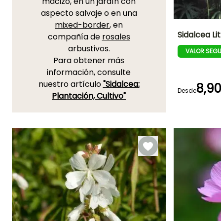
macizo, en un jardín con
aspecto salvaje o en una
mixed-border
, en
Sidalcea Li
compañía de
rosales
arbustivos.
VALOR SEG
Altura en la
Para obtener más
madurez
45 cm
información, consulte
nuestro artículo
"Sidalcea:
8,9
Desde
Plantación, Cultivo"
Periodo de floraci
Julio a Agost