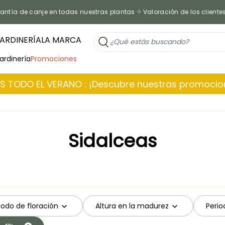
antía de canje en todas nuestras plantas
Valoración de los cliente
ARDINERÍA
LA MARCA
jardinería
Promociones
 TODO EL VERANO : ¡Descubre nuestras promoci
Sidalceas
iodo de floración
Altura en la madurez
Perio