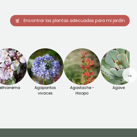
Encontrar las plantas adecuadas para mi jardín
→
ethionema
Agapantos
Agastache -
Agave
vivaces
Hisopo