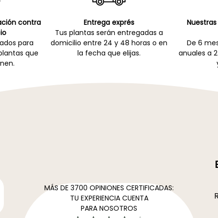
cación contra
Entrega exprés
Nuestras 
io
Tus plantas serán entregadas a
zados para
domicilio entre 24 y 48 horas o en
De 6 mes
 plantas que
la fecha que elijas.
anuales a 2
nen.
MÁS DE 3700 OPINIONES CERTIFICADAS:
R
TU EXPERIENCIA CUENTA
PARA NOSOTROS