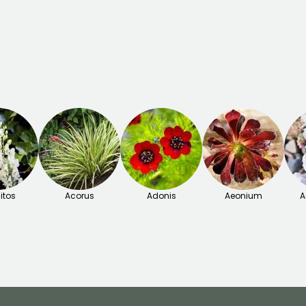
itos
Acorus
Adonis
Aeonium
A