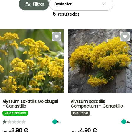
Filtrar
5
resultados
Alyssum saxatilis Goldkugel
Alyssum saxatilis
- Canastillo
Compactum - Canastillo
VALOR SEGURO
EXCLUSIVO
99
34
3,90 €
4,90 €
Desde
Desde