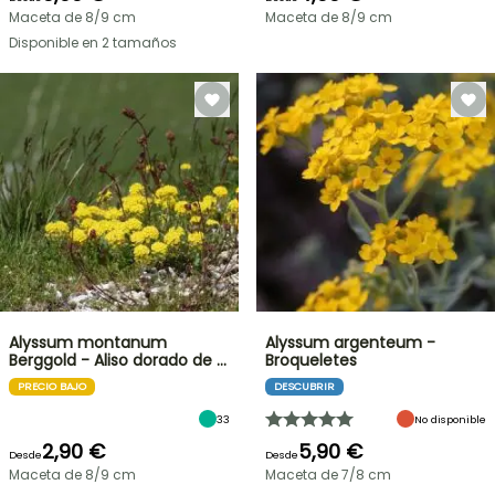
Maceta de 8/9 cm
Maceta de 8/9 cm
Disponible en 2 tamaños
Alyssum montanum
Alyssum argenteum -
Berggold - Aliso dorado de …
Broqueletes
PRECIO BAJO
DESCUBRIR
33
No disponible
2,90 €
5,90 €
Desde
Desde
Maceta de 8/9 cm
Maceta de 7/8 cm