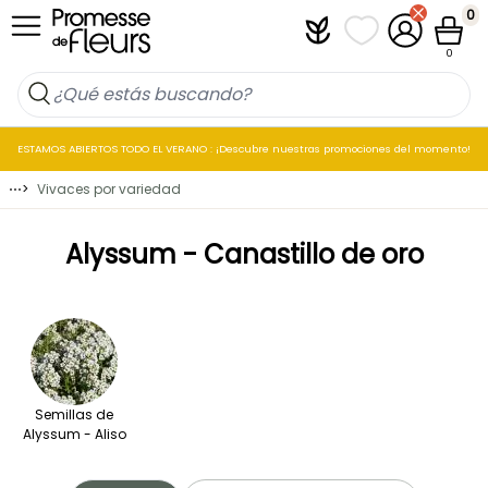
Ir al contenido
0
Plantfit
Mis listas de favo
Mi cuenta
Cesta
0
ESTAMOS ABIERTOS TODO EL VERANO : ¡Descubre nuestras promociones del momento!
⋯
>
Vivaces por variedad
Alyssum - Canastillo de oro
Semillas de
Alyssum - Aliso