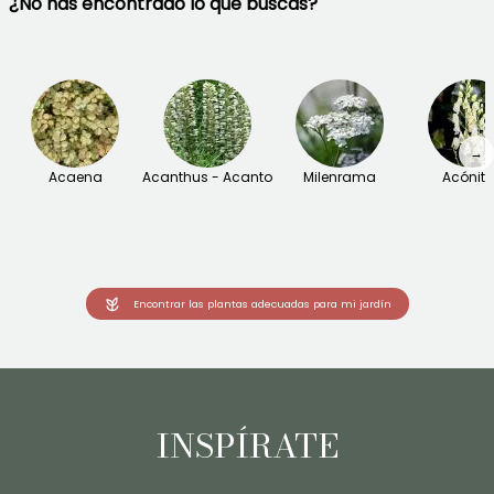
¿No has encontrado lo que buscas?
→
Acaena
Acanthus - Acanto
Milenrama
Acónit
Encontrar las plantas adecuadas para mi jardín
INSPÍRATE