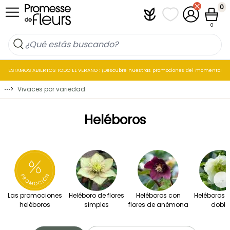
Ir al contenido
0
Plantfit
Mis listas de favo
Mi cuenta
Cesta
0
ESTAMOS ABIERTOS TODO EL VERANO : ¡Descubre nuestras promociones del momento!
⋯
>
Vivaces por variedad
Heléboros
→
Las promociones
Heléboro de flores
Heléboros con
Heléboros d
heléboros
simples
flores de anémona
doble