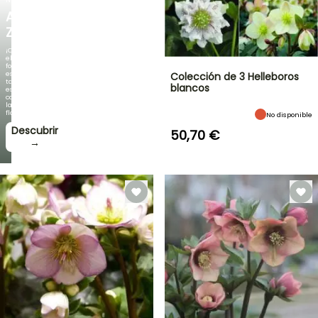
AGAPANTHUS
ZAMBEZI
¡Cuando
el
follaje
es
Colección de 3 Helleboros
tan
blancos
espectacular
como
la
floración!
No disponible
Descubrir
50,70 €
→