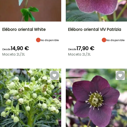
Eléboro oriental White
Eléboro oriental ViV Patrizia
No disponible
No disponible
14,90 €
17,90 €
Desde
Desde
Maceta 2L/3L
Maceta 2L/3L