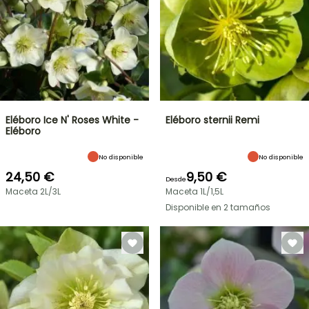
Eléboro Ice N' Roses White -
Eléboro sternii Remi
Eléboro
No disponible
No disponible
24,50 €
9,50 €
Desde
Maceta 2L/3L
Maceta 1L/1,5L
Disponible en 2 tamaños