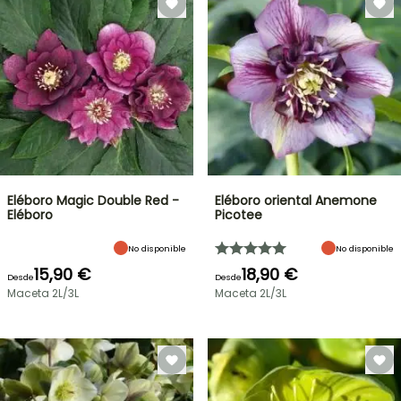
Eléboro Magic Double Red -
Eléboro oriental Anemone
Eléboro
Picotee
No disponible
No disponible
15,90 €
18,90 €
Desde
Desde
Maceta 2L/3L
Maceta 2L/3L