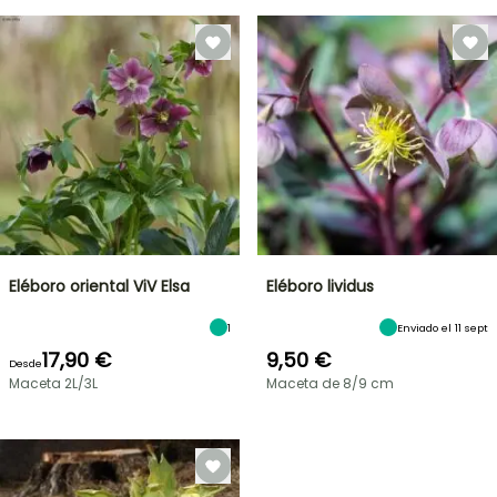
Eléboro oriental ViV Elsa
Eléboro lividus
1
Enviado el 11 sept
17,90 €
9,50 €
Desde
Maceta 2L/3L
Maceta de 8/9 cm