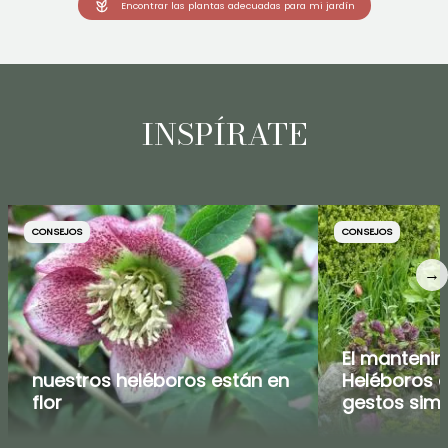
Encontrar las plantas adecuadas para mi jardín
INSPÍRATE
CONSEJOS
CONSEJOS
→
El mantenim
nuestros heléboros están en
Heléboros d
flor
gestos sim