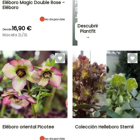
PARA
Eléboro Magic Double Rose -
Eléboro
SU
JARDÍN
No disponible
Descubrir
16,90 €
Desde
Plantfit
Maceta 2L/3L
→
Eléboro oriental Picotee
Colección Helleboro Sternii
No disponible