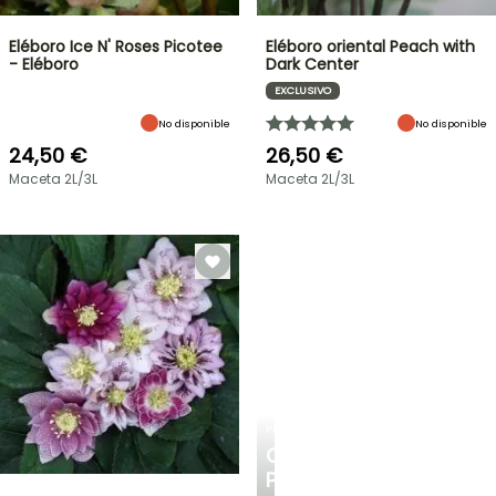
Eléboro Ice N' Roses Picotee
Eléboro oriental Peach with
- Eléboro
Dark Center
EXCLUSIVO
No disponible
No disponible
24,50 €
26,50 €
Maceta 2L/3L
Maceta 2L/3L
PLANTFIT
CONSEJOS
PERSONALIZADOS