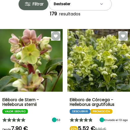
Filtrar
179
resultados
Eléboro de Stern -
Eléboro de Córcega -
Helleborus sternii
Helleborus argutifolius
VALOR SEGURO
DESCUBRIR
PROMOCIÓN
53
Enviado el 13 ago
7,90 €
5,52 €
6,90 €
20%
Desde