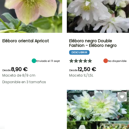
Eléboro oriental Apricot
Eléboro negro Double
Fashion - Eléboro negro
DESCUBRIR
Enviado el 11 sept
No disponible
8,90 €
12,50 €
Desde
Desde
Maceta de 8/9 cm
Maceta 1L/1,5L
Disponible en 3 tamaños
NUEVO