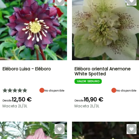
Eléboro Luisa - Eléboro
Eléboro oriental Anemone
White Spotted
VALOR SEGURO
No disponible
No disponible
12,50 €
16,90 €
Desde
Desde
Maceta 2L/3L
Maceta 2L/3L