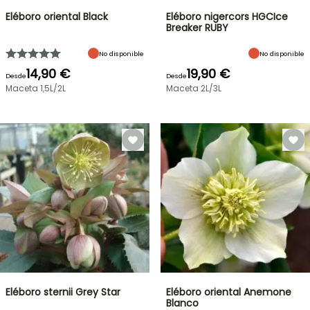
Eléboro oriental Black
Eléboro nigercors HGCIce
Breaker RUBY
No disponible
No disponible
14,90 €
19,90 €
Desde
Desde
Maceta 1,5L/2L
Maceta 2L/3L
Eléboro sternii Grey Star
Eléboro oriental Anemone
Blanco