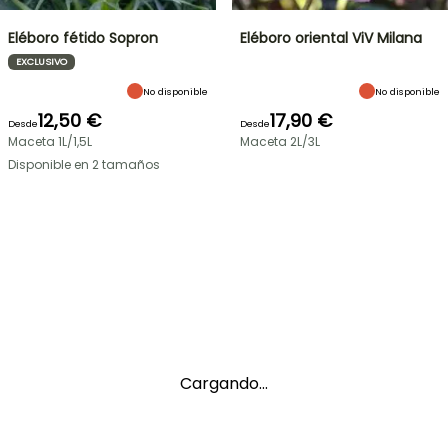
Eléboro fétido Sopron
Eléboro oriental ViV Milana
EXCLUSIVO
No disponible
No disponible
12,50 €
17,90 €
Desde
Desde
Maceta 1L/1,5L
Maceta 2L/3L
Disponible en 2 tamaños
Cargando...