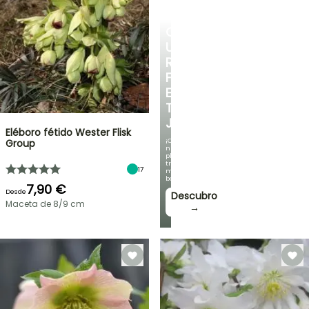
CREA
UN
RINCÓN
FRESCO
EN
TU
JARDÍN
Eléboro fétido Wester Flisk
¡Con
Group
nuestras
plantas
trepadoras
17
más
bonitas!
7,90 €
Desde
Descubro
Maceta de 8/9 cm
→