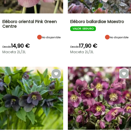
Eléboro oriental Pink Green
Eléboro ballardiae Maestro
Centre
VALOR SEGURO
No disponible
No disponible
14,90 €
17,90 €
Desde
Desde
Maceta 2L/3L
Maceta 2L/3L