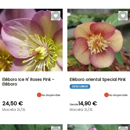
Eléboro Ice N' Roses Pink -
Eléboro oriental Special Pink
Eléboro
DESCUBRIR
No disponible
No disponible
24,50 €
14,90 €
Desde
Maceta 2L/3L
Maceta 2L/3L