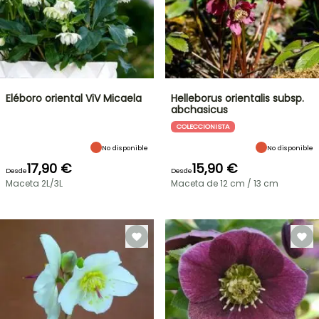
Eléboro oriental ViV Micaela
Helleborus orientalis subsp.
abchasicus
COLECCIONISTA
No disponible
No disponible
17,90 €
15,90 €
Desde
Desde
Maceta 2L/3L
Maceta de 12 cm / 13 cm