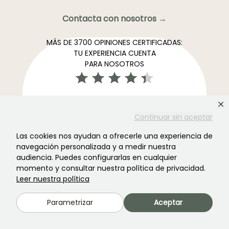
Contacta con nosotros →
MÁS DE 3700 OPINIONES CERTIFICADAS:
TU EXPERIENCIA CUENTA
PARA NOSOTROS
4,4/5
Continuar sin aceptar
Las cookies nos ayudan a ofrecerle una experiencia de
Todos los comentarios →
navegación personalizada y a medir nuestra
El boletín informativo más preferido de los jardines →
audiencia. Puedes configurarlas en cualquier
momento y consultar nuestra política de privacidad.
Recibe nuestros consejos y ofertas para disfrutar de tu
Leer nuestra política
jardin en todas las estaciones del año
Parametrizar
Aceptar