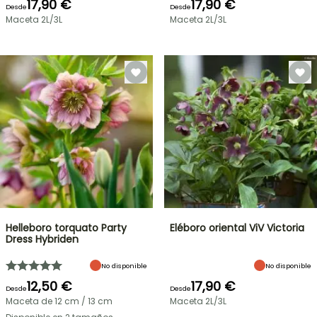
17,90 €
17,90 €
Desde
Desde
Maceta 2L/3L
Maceta 2L/3L
Helleboro torquato Party
Eléboro oriental ViV Victoria
Dress Hybriden
No disponible
No disponible
12,50 €
17,90 €
Desde
Desde
Maceta de 12 cm / 13 cm
Maceta 2L/3L