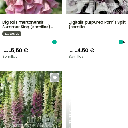
Digitalis mertonensis
Digitalis purpurea Pam's Split
Summer King (semillas)…
(semilla…
EXCLUSIVO
16
14
5,50 €
4,50 €
Desde
Desde
Semillas
Semillas
CREA
UN
RINCÓN
FRESCO