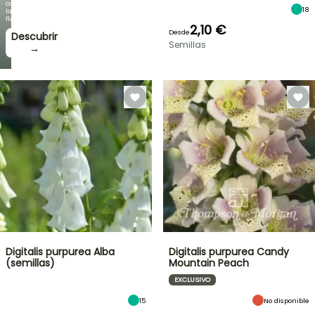
como
18
la
floración!
2,10 €
Desde
Descubrir
Semillas
→
Digitalis purpurea Alba
Digitalis purpurea Candy
(semillas)
Mountain Peach
EXCLUSIVO
15
No disponible