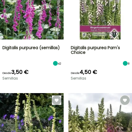
Digitalis purpurea (semillas)
Digitalis purpurea Pam's
Choice
42
8
3,50 €
4,50 €
Desde
Desde
Semillas
Semillas
OFERTA
RELÁMPAGO
¡HASTA
UN
30
%
BULBOS
DE
DE