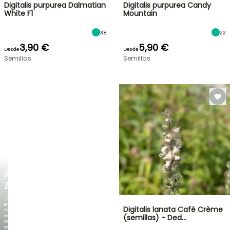
Digitalis purpurea Dalmatian
Digitalis purpurea Candy
White F1
Mountain
38
22
3,90 €
5,90 €
Desde
Desde
Semillas
Semillas
NUEVO
AGAPANTHUS
ZAMBEZI
¡Cuando
el
Digitalis lanata Café Crème
follaje
es
(semillas) - Ded…
tan
espectacular