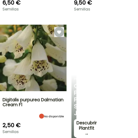
6,50 €
9,50 €
Semillas
Semillas
PLANTFIT
CONSEJOS
PERSONALIZADOS
PARA
Digitalis purpurea Dalmatian
Cream F1
SU
JARDÍN
No disponible
Descubrir
2,50 €
Plantfit
Semillas
→