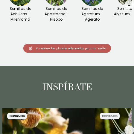
→
Semillas de
Semillas de
Semillas de
Semillas
Achilleas -
Agastache -
Ageratum -
Alyssum - 
Milenrama
Hisopo
Agerato
Encontrar las plantas adecuadas para mi jardín
INSPÍRATE
CONSEJOS
CONSEJOS
→