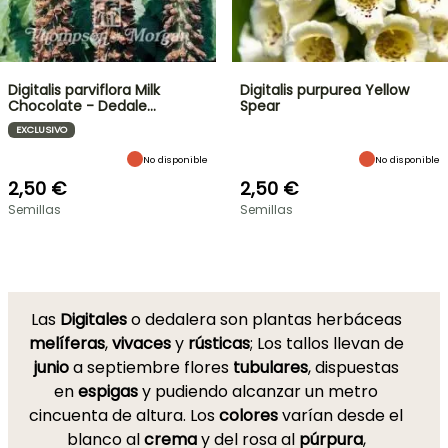
Digitalis parviflora Milk
Digitalis purpurea Yellow
Chocolate - Dedale…
Spear
EXCLUSIVO
No disponible
No disponible
2,50 €
2,50 €
Semillas
Semillas
Las
Digitales
o dedalera son plantas herbáceas
melíferas
,
vivaces
y
rústicas
; Los tallos llevan de
junio
a septiembre flores
tubulares
, dispuestas
en
espigas
y pudiendo alcanzar un metro
cincuenta de altura. Los
colores
varían desde el
blanco al
crema
y del rosa al
púrpura
,