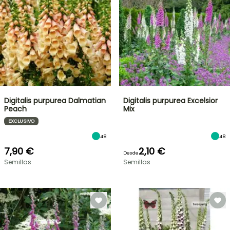
Digitalis purpurea Dalmatian
Digitalis purpurea Excelsior
Peach
Mix
EXCLUSIVO
48
48
7,90 €
2,10 €
Desde
Semillas
Semillas