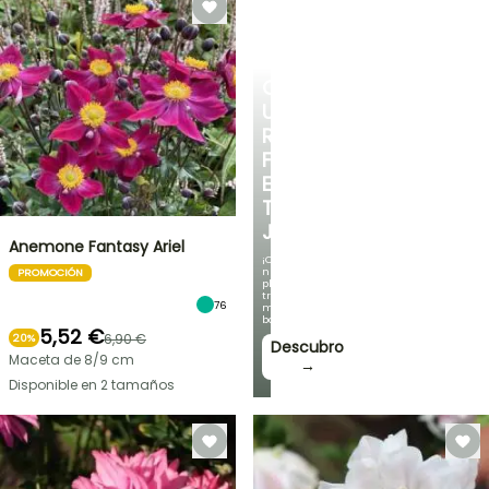
CREA
UN
RINCÓN
FRESCO
EN
TU
JARDÍN
Anemone Fantasy Ariel
¡Con
nuestras
PROMOCIÓN
plantas
trepadoras
76
más
bonitas!
5,52 €
6,90 €
20%
Descubro
Maceta de 8/9 cm
→
Disponible en 2 tamaños