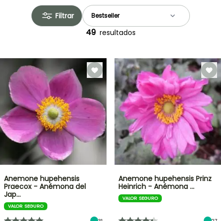
Filtrar
49
resultados
Anemone hupehensis
Anemone hupehensis Prinz
Praecox - Anémona del
Heinrich - Anémona …
Jap…
VALOR SEGURO
VALOR SEGURO
31
27