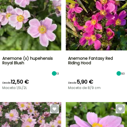
Anemone (x) hupehensis
Anemone Fantasy Red
Royal Blush
Riding Hood
13
93
12,50 €
5,90 €
Desde
Desde
Maceta 1,5L/2L
Maceta de 8/9 cm