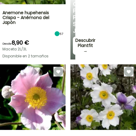
CONSEJOS
PERSONALIZADOS
Anemone hupehensis
PARA
Crispa - Anémona del
Japón
SU
JARDÍN
57
Descubrir
8,90 €
Desde
Plantfit
Maceta 2L/3L
→
Disponible en 2 tamaños