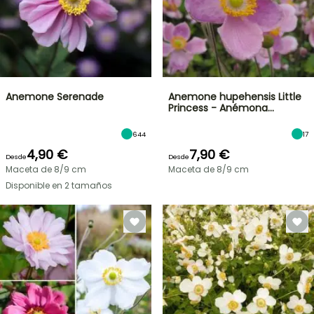
Anemone Serenade
Anemone hupehensis Little
Princess - Anémona…
644
17
4,90 €
7,90 €
Desde
Desde
Maceta de 8/9 cm
Maceta de 8/9 cm
Disponible en 2 tamaños