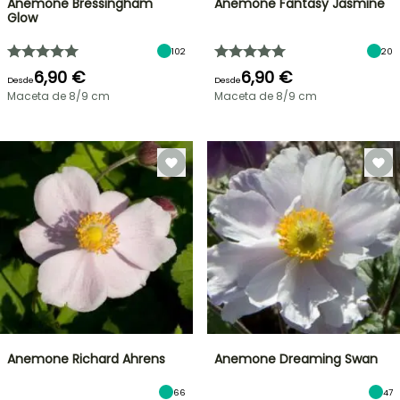
Anemone Bressingham
Anemone Fantasy Jasmine
Glow
102
20
6,90 €
6,90 €
Desde
Desde
Maceta de 8/9 cm
Maceta de 8/9 cm
Anemone Richard Ahrens
Anemone Dreaming Swan
66
47