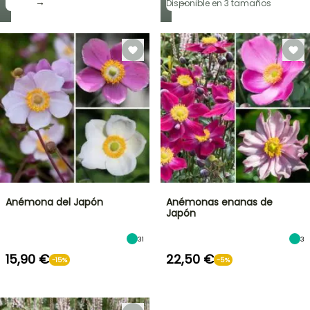
→
→
Disponible en 3 tamaños
Anémona del Japón
Anémonas enanas de
Japón
31
3
15,90 €
22,50 €
-15%
-5%