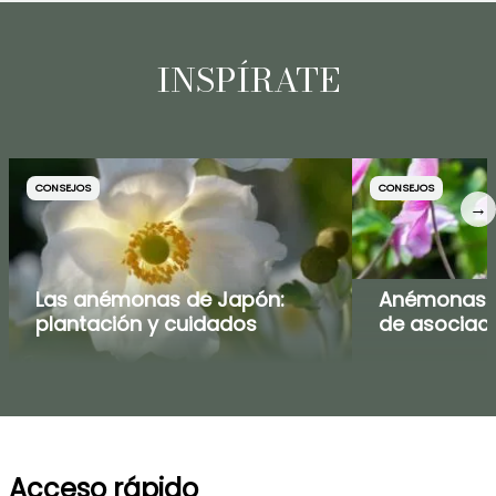
INSPÍRATE
CONSEJOS
CONSEJOS
→
Las anémonas de Japón:
Anémonas d
plantación y cuidados
de asociaci
Acceso rápido