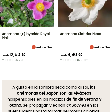
Anemone (x) hybrida Royal
Anemone Slot der Nisse
Pink
No disponible
No disponible
12,50 €
4,90 €
Desde
Desde
Maceta 1,5L/2L
Maceta de 8/9 cm
A gusto en la sombra seca como al sol,
las
anémonas del Japón
son las
viváceas
indispensables en los macizos
de
fin de verano y
otoño
. Se propagan y echan
chupones
en los
suelos ligeros hasta formar hermosas colonias