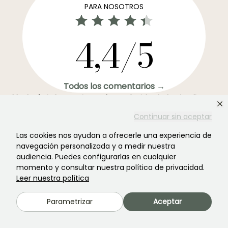
PARA NOSOTROS
4,4/5
Todos los comentarios →
El boletín informativo más preferido de los jardines →
Recibe nuestros consejos y ofertas para disfrutar de tu
Continuar sin aceptar
jardin en todas las estaciones del año
Las cookies nos ayudan a ofrecerle una experiencia de
navegación personalizada y a medir nuestra
audiencia. Puedes configurarlas en cualquier
momento y consultar nuestra política de privacidad.
Leer nuestra política
Registrarse →
Parametrizar
Aceptar
Este formulario está protegido por reCAPTCHA. Se aplican la
política de
privacidad
y los
términos de servicio
.