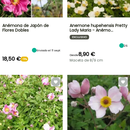
Anémona de Japón de
Anemone hupehensis Pretty
Flores Dobles
Lady Maria - Anémo…
EXCLUSIVO
26
Enviado el 11 sept
8,90 €
Desde
18,50 €
-11%
Maceta de 8/9 cm