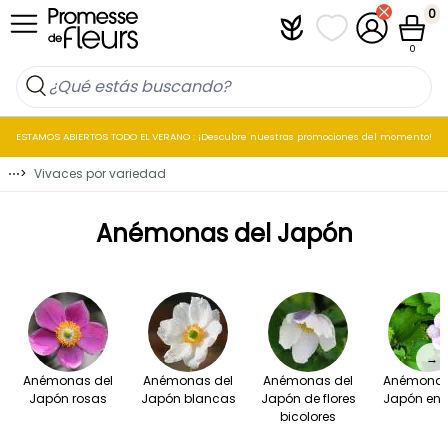
Ir al contenido
0
Plantfit
Mis listas de favo
Mi cuenta
Cesta
0
ESTAMOS ABIERTOS TODO EL VERANO : ¡Descubre nuestras promociones del momento!
⋯
>
Vivaces por variedad
Anémonas del Japón
→
Anémonas del
Anémonas del
Anémonas del
Anémonas
Japón rosas
Japón blancas
Japón de flores
Japón en
bicolores