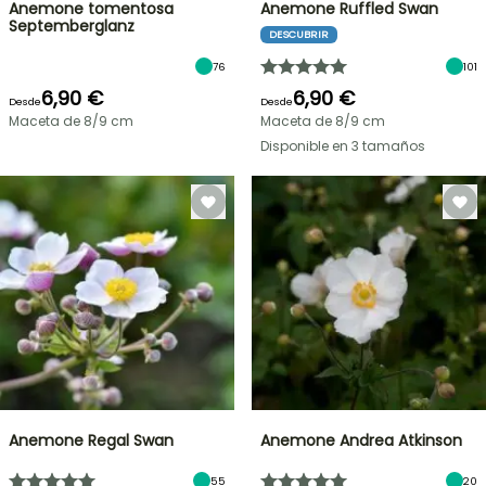
Anemone tomentosa
Anemone Ruffled Swan
Septemberglanz
DESCUBRIR
76
101
6,90 €
6,90 €
Desde
Desde
Maceta de 8/9 cm
Maceta de 8/9 cm
Disponible en 3 tamaños
Anemone Regal Swan
Anemone Andrea Atkinson
55
20