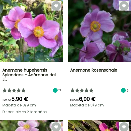
Anemone hupehensis
Anemone Rosenschale
Splendens - Anémona del
J…
117
19
5,90 €
6,90 €
Desde
Desde
Maceta de 8/9 cm
Maceta de 8/9 cm
Disponible en 2 tamaños