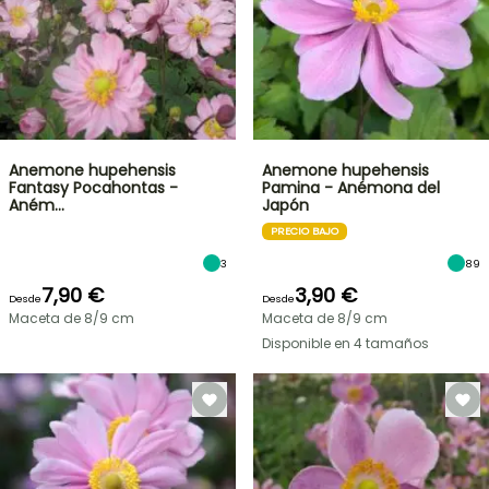
Anemone hupehensis
Anemone hupehensis
Fantasy Pocahontas -
Pamina - Anémona del
Aném…
Japón
PRECIO BAJO
3
89
7,90 €
3,90 €
Desde
Desde
Maceta de 8/9 cm
Maceta de 8/9 cm
Disponible en 4 tamaños