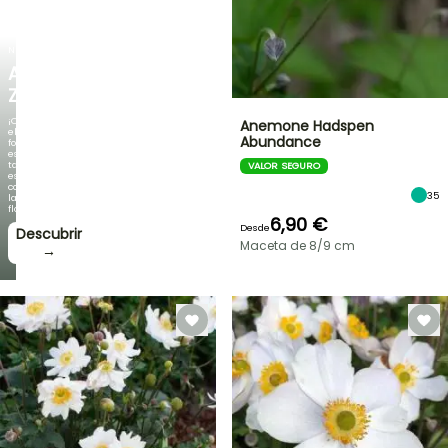
NUEVO
AGAPANTHUS
ZAMBEZI
¡Cuando
Anemone Hadspen
el
Abundance
follaje
es
tan
VALOR SEGURO
espectacular
como
35
la
floración!
6,90 €
Desde
Descubrir
Maceta de 8/9 cm
→