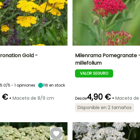
oronation Gold -
Milenrama Pomegranate - 
millefolium
Anchura en la
Exposición
Altura en la
Anchura en la
madurez
madurez
madurez
Sol
VALOR SEGURO
50 cm
70 cm
60 cm
5.0/5 - 1 opiniones
116
en stock
0 €
4,90 €
•
•
Maceta de 8/9 cm
Maceta de
Desde
ón
Periodo de
Rusticidad
Periodo de floración
Periodo de
Disponible en 2 tamaños
plantación
plantación
Hasta -15°C
razonable
razonable
Julio a Octubre
Febrero a Abril,
Febrero a Abril,
Septiembre a
Agosto a
Noviembre
Octubre