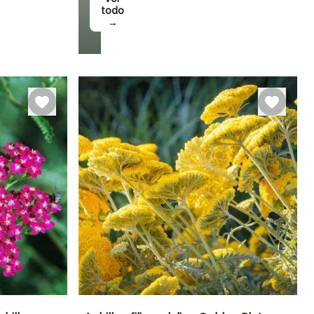
todo
→