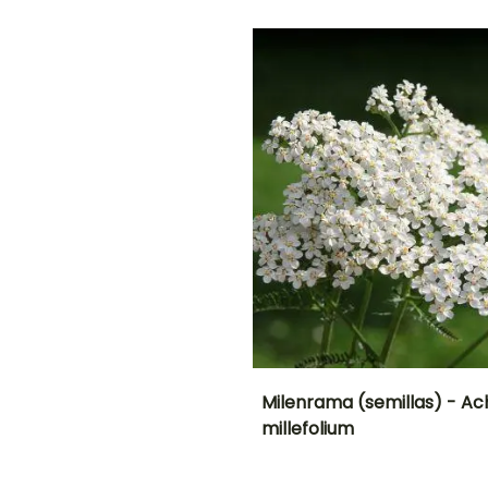
plantación
plantación
Hasta -20,5°C
razonable
razonable
o
Julio a
Febrero a Abril,
Febrero a Abril,
O
Septiembre
Agosto a
Agosto a
Noviembre
Noviembre
NTO
IÓN
!
Milenrama (semillas) - Ach
millefolium
Periodo de floración
Altura en la
madurez
75 cm
Junio a