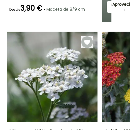
¡Aprovec
3,90 €
•
Maceta de 8/9 cm
→
Desde
Periodo de floración
Periodo de
Rusticidad
plantación
Hasta -20,5°C
razonable
Junio a
Febrero a Abril,
Septiembre
Septiembre a
Noviembre