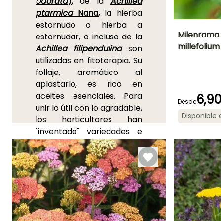
odorata
)
, de la
Achillea
ptarmica
Nana
,
la hierba
estornudo o hierba a
Milenrama C
estornudar, o incluso de la
millefolium
Achillea filipendulina
son
Altura en la
utilizadas en fitoterapia. Su
madurez
60 cm
follaje, aromático al
aplastarlo, es rico en
aceites esenciales. Para
6,9
Desde
unir lo útil con lo agradable,
Periodo de floraci
Disponible
los horticultores han
Junio a
"inventado" variedades e
Septiembre
híbridos interesantes tanto
por su follaje aromático
como por su hermosa
floración. Mencionemos el
'Hierba estornudo'
Achillea
ptarmica
'Boule de Neige'
y
sus pompones blancos, la