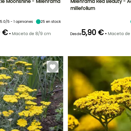
ttle Moonshine - Milenrama
Milenrama Red Beauty - Ac
millefolium
Anchura en la
Exposición
Altura en la
Anchura en la
madurez
madurez
madurez
Sol
30 cm
70 cm
60 cm
5.0/5 - 1 opiniones
25
en stock
0 €
5,90 €
•
•
Maceta de 8/9 cm
Maceta de
Desde
ón
Periodo de
Rusticidad
Periodo de floración
Periodo de
plantación
Hasta -20,5°C
plantación
razonable
razonable
Junio a Agosto
Febrero a Abril,
Febrero a Abril,
Septiembre a
Agosto a
Noviembre
Noviembre