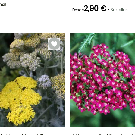
Septiembre
ha!
2,90 €
•
Semillas
Desde
Germinación
Método de siembra
21e días
Siembra a
cubierto