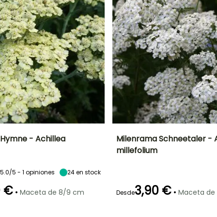
Hymne - Achillea
Milenrama Schneetaler - A
millefolium
Anchura en la
Exposición
Altura en la
Anchura en la
madurez
madurez
madurez
Sol,
60 cm
60 cm
60 cm
5.0/5 - 1 opiniones
24
en stock
Semisombra
0 €
3,90 €
•
•
Maceta de 8/9 cm
Maceta de
Desde
ón
Periodo de
Rusticidad
Periodo de floración
Periodo de