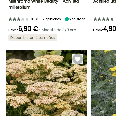
Milenrama White Beauty - Achillea
Achillea Li
millefolium
Altura en la
Anchura en la
Exposición
Altura en la
madurez
madurez
madurez
Sol,
60 cm
60 cm
26 cm
3.0/5 - 2 opiniones
6
en stock
Semisombra
6,90 €
4,9
•
Maceta de 8/9 cm
Desde
Desde
Disponible en 2 tamaños
Periodo de floraci
Periodo de floración
Periodo de
Rusticidad
plantación
Hasta -20,5°C
razonable
Mayo a
Julio a
Febrero a Abril,
Septiembre
Septiembre
Agosto a
Noviembre