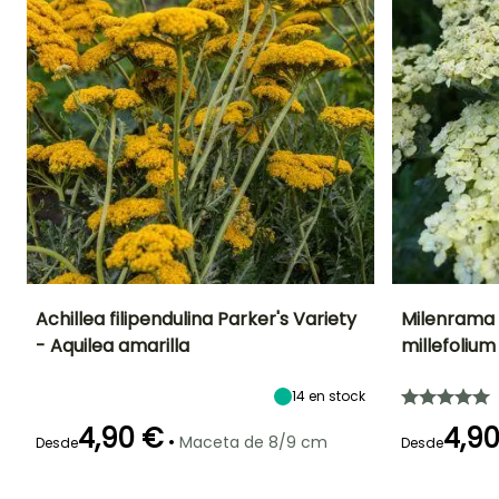
mantenerlas"
y nuestros
consejos para encontrar la
variedad ideal en
"Cómo
elegir una milenrama"
.
Achillea filipendulina Parker's Variety
Milenrama 
- Aquilea amarilla
millefolium
Altura en la
Anchura en la
Exposición
Altura en la
madurez
madurez
madurez
Sol
1.20 m
60 cm
80 cm
14
en stock
4,90 €
4,9
•
Maceta de 8/9 cm
Desde
Desde
Periodo de floración
Periodo de
Rusticidad
Periodo de floraci