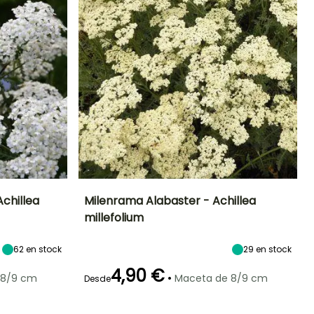
chillea
Milenrama Alabaster - Achillea
millefolium
Exposición
Altura en la
Anchura en la
Exposición
madurez
madurez
Sol,
Sol,
60 cm
60 cm
62
en stock
29
en stock
Semisombra
Semisombra
4,90 €
•
 8/9 cm
Maceta de 8/9 cm
Desde
Rusticidad
Periodo de floración
Periodo de
Rusticidad