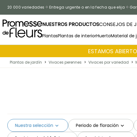
Ir al contenido
20 000 variedades
Entrega urgente o en la fecha que elija
Gar
NUESTROS PRODUCTOS
CONSEJOS DE J
Plantas
Plantas de interior
Huerto
Material de 
ESTAMOS ABIERTOS
Plantas de jardín
>
Vivaces perennes
>
Vivaces por variedad
>
Nuestra selección
Periodo de floración