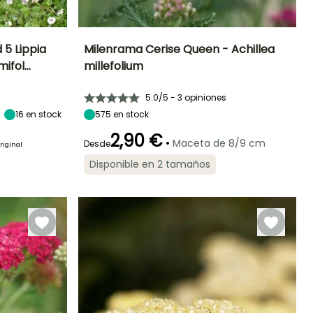
 5 Lippia
Milenrama Cerise Queen - Achillea
mifol…
millefolium
Exposición
Altura en la
Anchura en la
Exposición
madurez
madurez
Sol
Sol
60 cm
60 cm
5.0/5 - 3 opiniones
16
en stock
575
en stock
2,90 €
•
Maceta de 8/9 cm
Desde
riginal
Rusticidad
Periodo de floración
Periodo de
Rusticidad
Disponible en 2 tamaños
plantación
Hasta -9,5°C
Hasta -20,5°C
razonable
Junio a
Febrero a Abril,
Octubre
Agosto a
Octubre