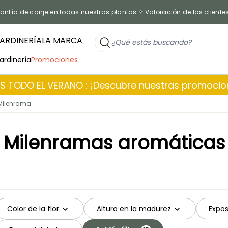
antía de canje en todas nuestras plantas
Valoración de los cliente
ARDINERÍA
LA MARCA
jardinería
Promociones
 TODO EL VERANO : ¡Descubre nuestras promoci
Milenrama
Milenramas aromáticas
Color de la flor
Altura en la madurez
Expos