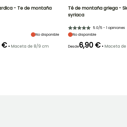
cardica - Te de montaña
Té de montaña griega - Sid
syriaca
Anchura en la
Exposición
Altura en la
Anchura en la
madurez
madurez
madurez
Sol
40 cm
15 cm
35 cm
5.0/5 - 1 opiniones
No disponible
No disponible
 €
6,90 €
•
•
Maceta de 8/9 cm
Maceta de
Desde
ón
Periodo de
Rusticidad
Periodo de floración
Periodo de
plantación
plantación
Hasta -18°C
razonable
razonable
o
Mayo a Junio
Febrero a Abril,
Febrero a Abril,
Septiembre a
Septiembre a
Octubre
Octubre