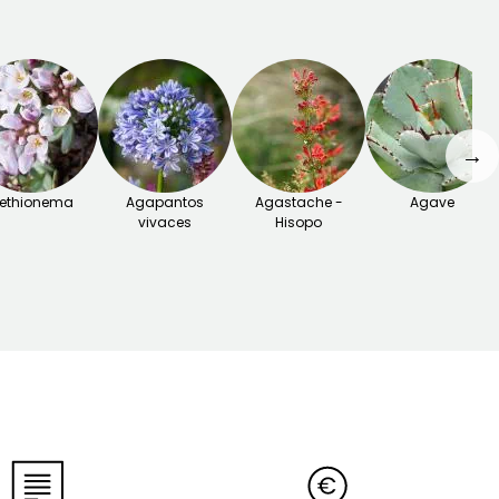
→
ethionema
Agapantos
Agastache -
Agave
vivaces
Hisopo