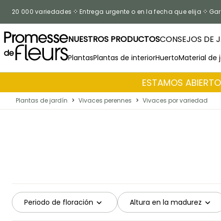
Ir al contenido
20 000 variedades
Entrega urgente o en la fecha que elija
Gar
NUESTROS PRODUCTOS
CONSEJOS DE J
Plantas
Plantas de interior
Huerto
Material de 
ESTAMOS ABIERTOS
Plantas de jardín
>
Vivaces perennes
>
Vivaces por variedad
Periodo de floración
Altura en la madurez