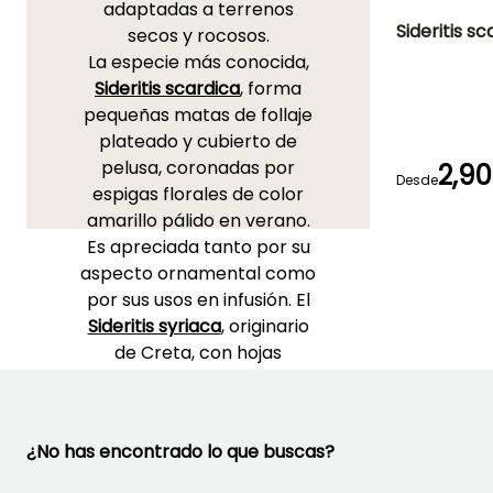
adaptadas a terrenos
Sideritis s
secos y rocosos.
La especie más conocida,
Altura en la
Sideritis scardica
, forma
madurez
40 cm
pequeñas matas de follaje
plateado y cubierto de
pelusa, coronadas por
2,90
Desde
espigas florales de color
Periodo de floraci
amarillo pálido en verano.
Junio a Agost
Es apreciada tanto por su
aspecto ornamental como
por sus usos en infusión. El
Sideritis syriaca
, originario
de Creta, con hojas
lanudas y flores de un
amarillo luminoso,
prospera en un clima
¿No has encontrado lo que buscas?
cálido, soleado y seco.
Sideritis hyssopifolia,
la