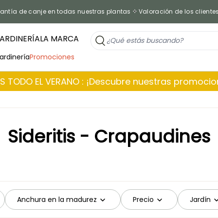
antía de canje en todas nuestras plantas
Valoración de los cliente
ARDINERÍA
LA MARCA
jardinería
Promociones
 TODO EL VERANO : ¡Descubre nuestras promoci
Sideritis - Crapaudines
Anchura en la madurez
Precio
Jardín