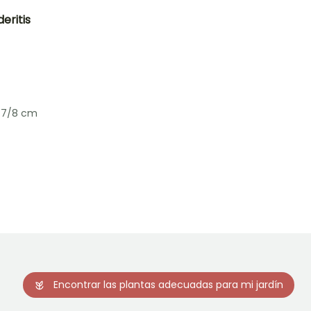
eritis
Exposición
Sol
 7/8 cm
Rusticidad
Hasta -9,5°C
Encontrar las plantas adecuadas para mi jardín