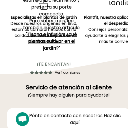
estimula el crecimiento y
preserva su porte
compacto.
Especialistas en plantas de jardín
Plantfit, nuestra apli
Para saber más, lee
Desde nuestros orígenes en 1950,
el desperdic
también nuestro artículo
estamos comprometidos con la
Consejos personali
"Tisana e infusión: ¿qué
calidad de nuestras plantas y
ayudarte a elegir las
plantas cultivar en el
nuestro servicio.
más te convie
jardín?"
¡TE ENCANTAN!
Ver 1 opiniones
Servicio de atención al cliente
¡Siempre hay alguien para ayudarte!
Pónte en contacto con nosotros Haz clic
aquí