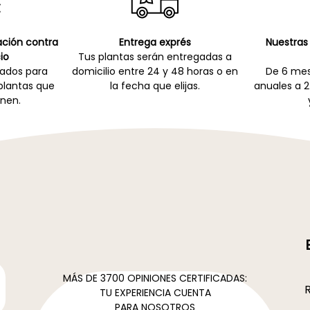
cación contra
Entrega exprés
Nuestras 
io
Tus plantas serán entregadas a
zados para
domicilio entre 24 y 48 horas o en
De 6 mes
 plantas que
la fecha que elijas.
anuales a 2
nen.
MÁS DE 3700 OPINIONES CERTIFICADAS:
R
TU EXPERIENCIA CUENTA
PARA NOSOTROS