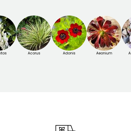
itos
Acorus
Adonis
Aeonium
A