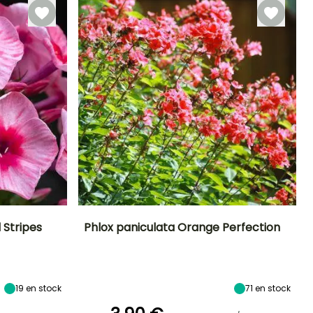
Septiembre a
Noviembre
 Stripes
Phlox paniculata Orange Perfection
Exposición
Altura en la
Anchura en la
Exposición
madurez
madurez
Sol
Sol
80 cm
40 cm
19
en stock
71
en stock