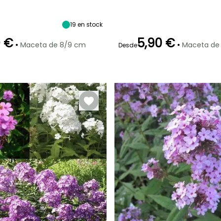
Anchura en la
Exposición
Altura en la
Anchura en la
madurez
madurez
madurez
Sol
40 cm
40 cm
35 cm
19
en stock
0 €
5,90 €
•
•
Maceta de 8/9 cm
Maceta de
Desde
ón
Periodo de
Rusticidad
Periodo de floración
Periodo de
plantación
plantación
Hasta -29°C
razonable
razonable
o
Julio a
Febrero a Mayo,
Febrero a Mayo,
Septiembre
Septiembre a
Septiembre a
Noviembre
Noviembre