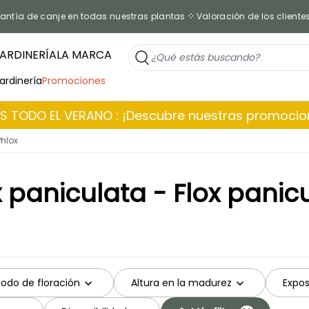
antía de canje en todas nuestras plantas
Valoración de los cliente
ARDINERÍA
LA MARCA
jardinería
Promociones
 TODO EL VERANO : ¡Descubre nuestras promoci
Phlox
x paniculata - Flox panic
iodo de floración
Altura en la madurez
Expos