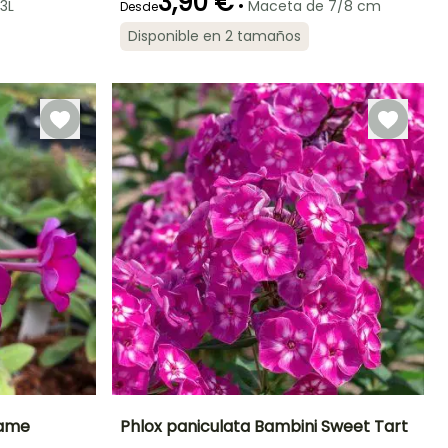
3,90 €
•
3L
Maceta de 7/8 cm
Desde
Rusticidad
Periodo de floración
Disponible en 2 tamaños
Periodo de
Rusticidad
plantación
Hasta -29°C
Hasta -29°C
razonable
Julio a
Febrero a Abril,
Septiembre
Septiembre a
Noviembre
lame
Phlox paniculata Bambini Sweet Tart