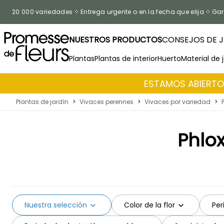
Ir al contenido
20 000 variedades
Entrega urgente o en la fecha que elija
Gar
NUESTROS PRODUCTOS
CONSEJOS DE J
Plantas
Plantas de interior
Huerto
Material de 
ESTAMOS ABIERTOS
Plantas de jardín
>
Vivaces perennes
>
Vivaces por variedad
>
Phlo
Nuestra selección
Color de la flor
Per