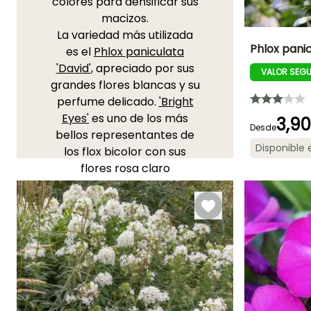
colores para densificar sus
macizos.
La variedad más utilizada
Phlox pani
es el
Phlox paniculata
'David'
, apreciado por sus
VALOR SEG
Altura en la
grandes flores blancas y su
madurez
1.10 m
perfume delicado.
'Bright
Eyes'
es uno de los más
3,9
Desde
bellos representantes de
Disponible
los flox bicolor con sus
Periodo de floraci
flores rosa claro
Julio a Agost
adornadas con un ojo
central más oscuro,
aportando un bonito
contraste. El
Phlox
paniculata Blue Paradise
es
sin duda la selección de
flox paniculada más azul
que se puede encontrar