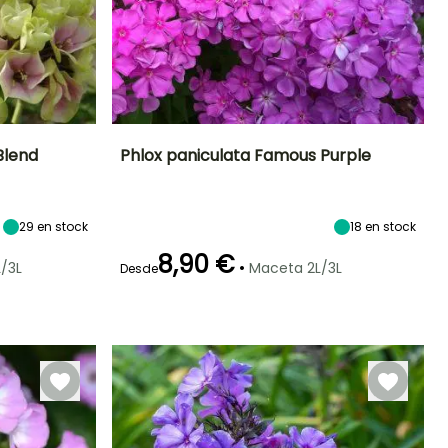
Blend
Phlox paniculata Famous Purple
Exposición
Altura en la
Anchura en la
Exposición
madurez
madurez
Sol
Sol
70 cm
60 cm
29
en stock
18
en stock
8,90 €
•
/3L
Maceta 2L/3L
Desde
Rusticidad
Periodo de floración
Periodo de
Rusticidad
plantación
Hasta -29°C
Hasta -29°C
razonable
Julio a
Febrero a Abril,
Septiembre
Septiembre a
Noviembre