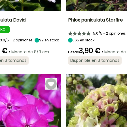
culata David
Phlox paniculata Starfire
URO
Anchura en la
Exposición
Altura en la
Anchura en la
5.0/5 - 2 opiniones
madurez
madurez
madurez
Sol
40 cm
70 cm
40 cm
3.0/5 - 2 opiniones
99
en stock
365
en stock
0 €
3,90 €
•
•
Maceta de 8/9 cm
Maceta de
Desde
 en 3 tamaños
Disponible en 3 tamaños
ón
Periodo de
Rusticidad
Periodo de floración
Periodo de
plantación
plantación
Hasta -29°C
razonable
razonable
o
Julio a
Febrero a Mayo,
Marzo a Mayo,
Septiembre
Septiembre a
Octubre
Noviembre