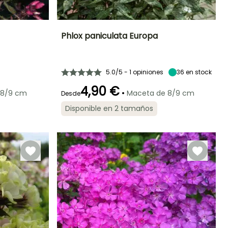
Phlox paniculata Europa
Exposición
Altura en la
Anchura en la
Exposición
madurez
madurez
Sol
Sol
70 cm
40 cm
5.0/5 - 1 opiniones
36
en stock
4,90 €
•
 8/9 cm
Maceta de 8/9 cm
Desde
Disponible en 2 tamaños
Rusticidad
Periodo de floración
Periodo de
Rusticidad
plantación
Hasta -29°C
Hasta -29°C
razonable
Julio a
Febrero a Mayo,
Septiembre
Septiembre a
Noviembre