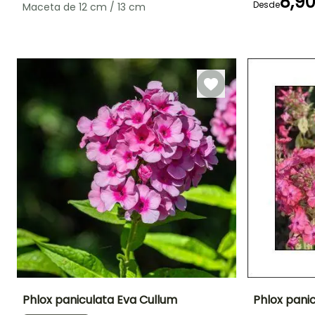
8,9
Desde
Maceta de 12 cm / 13 cm
Periodo de floración
Periodo de
Rusticidad
Periodo de floraci
plantación
Hasta -29°C
razonable
Julio a
Julio a
Marzo a Mayo,
Septiembre
Septiembre
Septiembre a
Noviembre
Phlox paniculata Eva Cullum
Phlox panic