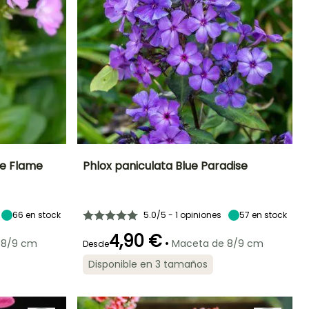
ye Flame
Phlox paniculata Blue Paradise
Exposición
Altura en la
Anchura en la
Exposición
madurez
madurez
Sol
Sol
90 cm
50 cm
66
en stock
5.0/5 - 1 opiniones
57
en stock
4,90 €
•
 8/9 cm
Maceta de 8/9 cm
Desde
Disponible en 3 tamaños
Rusticidad
Periodo de floración
Periodo de
Rusticidad
plantación
Hasta -29°C
Hasta -29°C
razonable
Julio a
Marzo a Mayo,
Septiembre