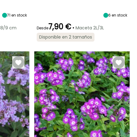
Exposición
Altura en la
Anchura en la
Exposición
madurez
madurez
Sol
Sol
25 cm
25 cm
71
en stock
6
en stock
7,90 €
•
 8/9 cm
Maceta 2L/3L
Desde
Disponible en 2 tamaños
Rusticidad
Periodo de floración
Periodo de
Rusticidad
plantación
Hasta -29°C
Hasta -29°C
razonable
Julio a
Febrero a Mayo,
Septiembre
Septiembre a
Noviembre