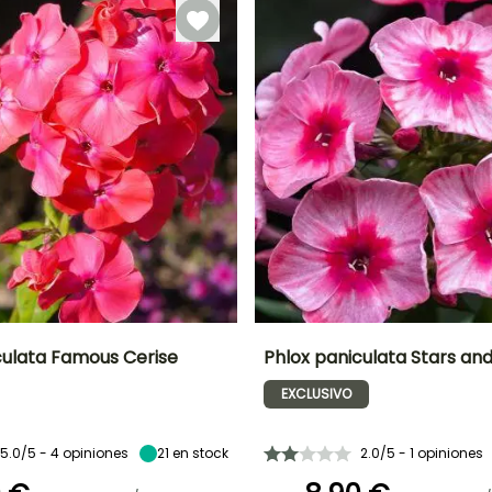
Septiembre a
Septiembre a
Octubre
Noviembre
culata Famous Cerise
Phlox paniculata Stars and
EXCLUSIVO
Anchura en la
Exposición
Altura en la
Anchura en la
madurez
madurez
madurez
Sol
40 cm
80 cm
40 cm
5.0/5 - 4 opiniones
21
en stock
2.0/5 - 1 opiniones