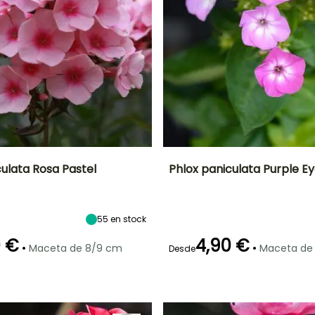
culata Rosa Pastel
Phlox paniculata Purple E
Anchura en la
Exposición
Altura en la
Anchura en la
madurez
madurez
madurez
Sol
40 cm
40 cm
35 cm
55
en stock
0 €
4,90 €
•
•
Maceta de 8/9 cm
Maceta de
Desde
ón
Periodo de
Rusticidad
Periodo de floración
Periodo de
plantación
plantación
Hasta -29°C
razonable
razonable
o
Julio a
Marzo a Mayo,
Febrero a Mayo,
Septiembre