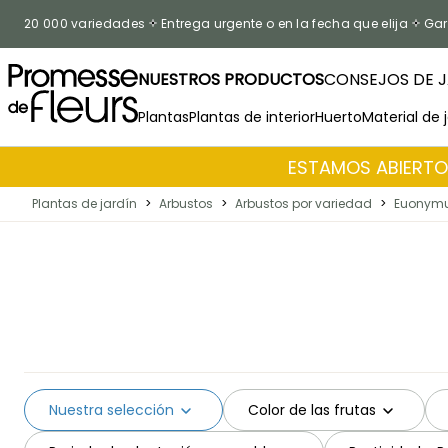
Ir al contenido
20 000 variedades
Entrega urgente o en la fecha que elija
Gar
NUESTROS PRODUCTOS
CONSEJOS DE J
Plantas
Plantas de interior
Huerto
Material de 
ESTAMOS ABIERTOS
Plantas de jardín
>
Arbustos
>
Arbustos por variedad
>
Euonymu
Nuestra selección
Color de las frutas