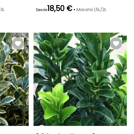
18,50 €
•
3L
Maceta 1,5L/2L
Desde
Rusticidad
Periodo de floración
Periodo de
Rusticidad
plantación
Hasta -15°C
Hasta -15°C
razonable
Mayo a Julio
Marzo a Mayo,
Septiembre a
Noviembre