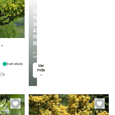
ARBUSTOS
DESCUBRE
NUESTRA
SELECCIÓN
A
PRECIOS
REDUCIDOS
 -
¡Y
Exposición
ahorra!
Sol,
9
en stock
Semisombra
Ver
más
/3L
→
Rusticidad
Hasta -15°C