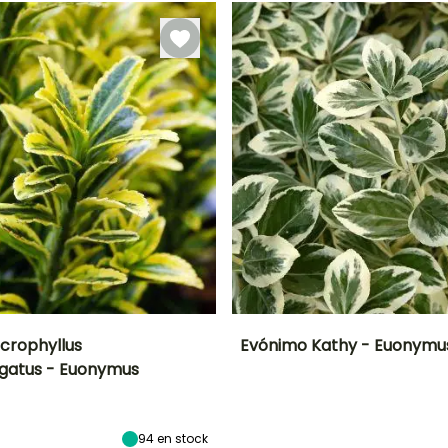
o
Mayo a Julio
Marzo a Mayo,
Marzo a Mayo,
Septiembre a
Septiembre a
Noviembre
Noviembre
crophyllus
Evónimo Kathy - Euonymus
gatus - Euonymus
Anchura en la
Exposición
Altura en la
Anchura en la
madurez
madurez
madurez
Sol,
1 m
1.50 m
1.50 m
Semisombra
94
en stock