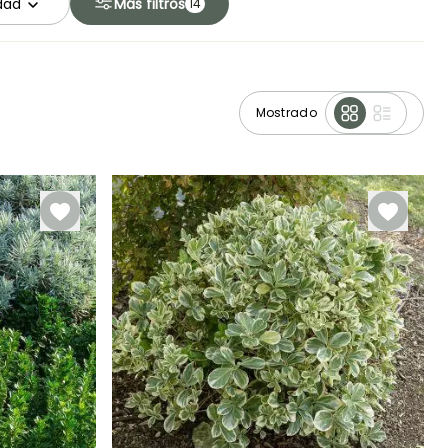
idad
Más filtros
14
Mostrado