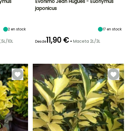
nymus
Evónimo Jean Hugues - Euonymus
japonicus
Exposición
Altura en la
Anchura en la
Exposición
madurez
madurez
Sol,
Sol,
75 cm
40 cm
Semisombra
Semisombra
2
en stock
17
en stock
11,90 €
•
,5L/10L
Maceta 2L/3L
Desde
Rusticidad
Periodo de floración
Periodo de
Rusticidad
plantación
Hasta -15°C
Hasta -15°C
razonable
Mayo a Julio
Febrero a Mayo,
Septiembre a
Noviembre