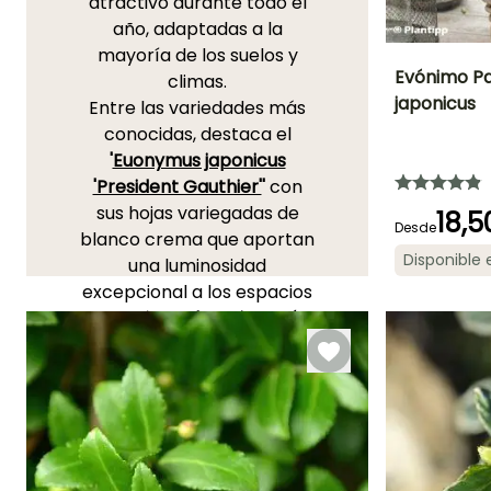
atractivo durante todo el
año, adaptadas a la
mayoría de los suelos y
Evónimo P
climas.
japonicus
Entre las variedades más
Altura en la
conocidas, destaca el
madurez
50 cm
'
Euonymus japonicus
'President Gauthier'
'
con
sus hojas variegadas de
18,5
Desde
blanco crema que aportan
Periodo de floraci
Disponible
una luminosidad
Mayo a Julio
excepcional a los espacios
sombríos. El
huso japonés
'
Green Spire
'
, con su porte
erecto y compacto, es
perfecto para crear setos
bajos o bordillos
ordenados. Descubre
también la variedad