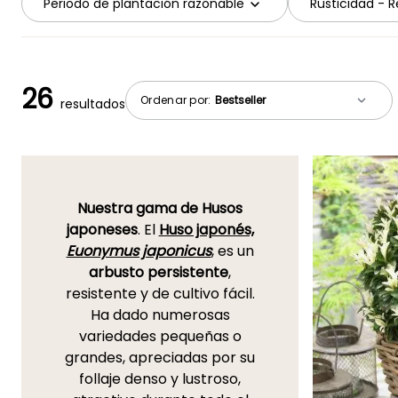
Periodo de plantación razonable
Rusticidad - Re
26
Ordenar por:
resultados
Nuestra gama de Husos
japoneses
. El
Huso japonés,
Euonymus japonicus
, es un
arbusto persistente
,
resistente y de cultivo fácil.
Ha dado numerosas
variedades pequeñas o
grandes, apreciadas por su
follaje denso y lustroso,