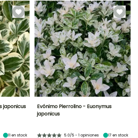
Mayo a Julio
Marzo a Mayo,
Septiembre a
Noviembre
 japonicus
Evónimo Pierrolino - Euonymus
japonicus
Exposición
Altura en la
Anchura en la
Exposición
madurez
madurez
Sol,
Sol,
30 cm
30 cm
Semisombra
Semisombra
11
en stock
5.0/5 - 1 opiniones
17
en stock