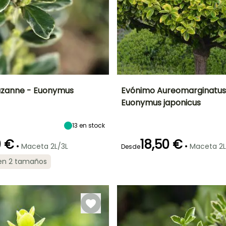
uzanne - Euonymus
Evónimo Aureomarginatus
Euonymus japonicus
Anchura en la
Exposición
Altura en la
Anchura en la
madurez
madurez
madurez
Sol,
80 cm
2 m
1.50 m
13
en stock
Semisombra
0 €
18,50 €
•
•
Maceta 2L/3L
Maceta 2L
Desde
 en 2 tamaños
ón
Periodo de
Rusticidad
Periodo de floración
Periodo de
plantación
plantación
Hasta -15°C
razonable
razonable
Mayo a Julio
Marzo a Mayo,
Marzo a Mayo,
Septiembre a
Septiembre a
Noviembre
Noviembre