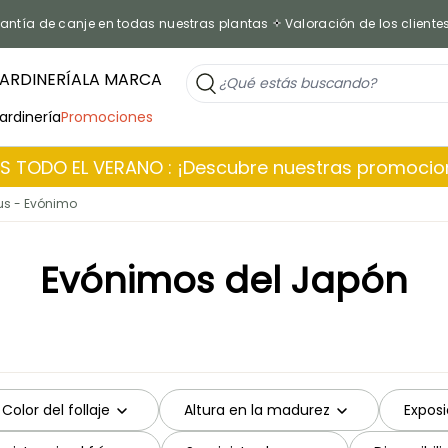
antía de canje en todas nuestras plantas
Valoración de los cliente
ARDINERÍA
LA MARCA
jardinería
Promociones
 TODO EL VERANO : ¡Descubre nuestras promoci
s - Evónimo
Evónimos del Japón
Color del follaje
Altura en la madurez
Exposi