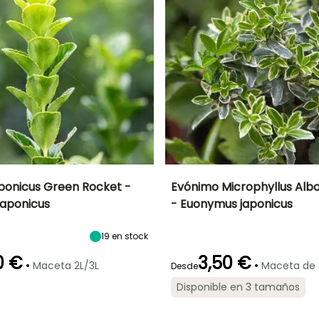
ponicus Green Rocket -
Evónimo Microphyllus Alb
aponicus
- Euonymus japonicus
Anchura en la
Exposición
Altura en la
Anchura en la
madurez
madurez
madurez
Sol,
50 cm
90 cm
90 cm
19
en stock
Semisombra
0 €
3,50 €
•
•
Maceta 2L/3L
Maceta de
Desde
Disponible en 3 tamaños
ón
Periodo de
Rusticidad
Periodo de floración
Periodo de
plantación
plantación
Hasta -15°C
razonable
razonable