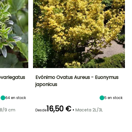
ovariegatus
Evónimo Ovatus Aureus - Euonymus
japonicus
Exposición
Altura en la
Anchura en la
Exposición
madurez
madurez
Sol,
Sol,
2 m
1.60 m
64
en stock
5
en stock
Semisombra
Semisombra
16,50 €
•
 8/9 cm
Maceta 2L/3L
Desde
Rusticidad
Periodo de floración
Periodo de
Rusticidad
plantación
Hasta -15°C
Hasta -15°C
razonable