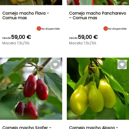
Cornejo macho Flava -
Cornejo macho Pancharevo
Cornus mas
- Cornus mas
No disponible
No disponible
59,00 €
59,00 €
Desde
Desde
Maceta 7,5L/10L
Maceta 7,5L/10L
Cornejo macho Szafer -
Cornejo macho Alosza -