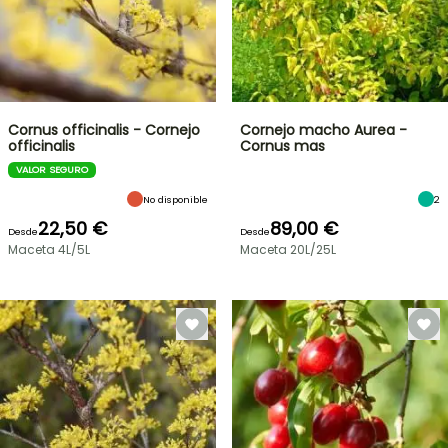
Cornus officinalis - Cornejo
Cornejo macho Aurea -
officinalis
Cornus mas
VALOR SEGURO
No disponible
2
22,50 €
89,00 €
Desde
Desde
Maceta 4L/5L
Maceta 20L/25L