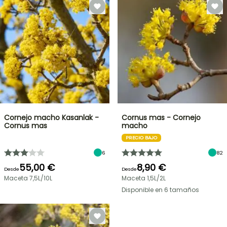
Cornejo macho Kasanlak -
Cornus mas - Cornejo
Cornus mas
macho
PRECIO BAJO
6
82
55,00 €
8,90 €
Desde
Desde
Maceta 7,5L/10L
Maceta 1,5L/2L
Disponible en 6 tamaños