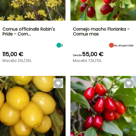
Cornus officinalis Robin's
Cornejo macho Florianka -
Pride - Corn…
Cornus mas
2
No disponible
115,00 €
55,00 €
Desde
Maceta 20L/25L
Maceta 7,5L/10L