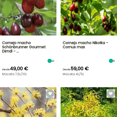
Cornejo macho
Cornejo macho Nikołka -
Schönbrunner Gourmet
Cornus mas
Dirndl - …
10
5
49,00 €
59,00 €
Desde
Desde
Maceta 7,5L/10L
Maceta 4L/5L