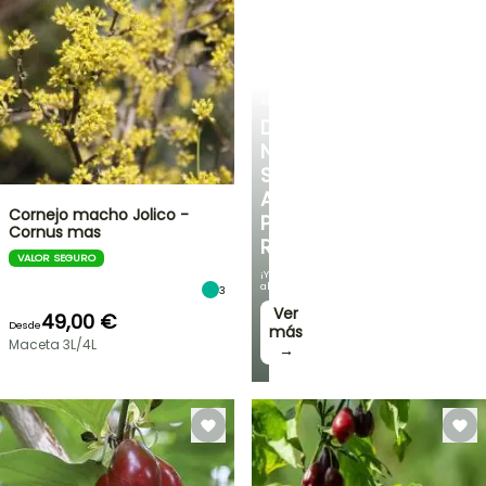
ARBUSTOS
DESCUBRE
NUESTRA
SELECCIÓN
A
Cornejo macho Jolico -
PRECIOS
Cornus mas
REDUCIDOS
VALOR SEGURO
¡Y
ahorra!
3
Ver
49,00 €
Desde
más
Maceta 3L/4L
→