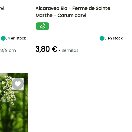
vi
Alcaravea Bio - Ferme de Sainte
Marthe - Carum carvi
Exposición
Dificultad de
Altura en la
Período de siembra
cultivo
madurez
Sol
Principiante
60 cm
Mayo a
Septiembre
34
en stock
8
en stock
3,80 €
•
 8/9 cm
Semillas
eriodo de cosecha
Germinación
Método de siembra
Periodo de cosecha
Junio a Agosto
10e días
Siembra sin
protección
Julio a
Septiembre