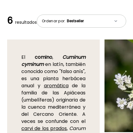
6
Ordenar por:
resultados
El
comino
,
Cuminum
cyminum
en latín, también
conocido como "falso anís",
es una planta herbácea
anual y
aromática
de la
familia de las Apiáceas
(umbelíferas) originaria de
la cuenca mediterránea y
del Cercano Oriente. A
veces se confunde con el
carvi de los prados
,
Carum