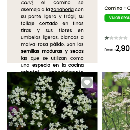
carvi
, el comino se
Comino - 
asemeja a la
zanahoria
con
su porte ligero y frágil, su
VALOR SEG
Dificultad de
follaje cortado en finas
cultivo
Principiante
tiras y sus flores en
umbelas ligeras, blancas a
malva-rosa pálido. Son las
2,90
Desde
semillas maduras y secas
Germinación
las que se utilizan como
5e días
una
especia en la cocina
oriental
, especialmente
para aromatizar tagines y
cuscús en el Magreb, curris
indios y platos indonesios,
pero también para realzar
y acompañar todos los
aromas del Munster
alsaciano o del queso de
cabra fresco. Las