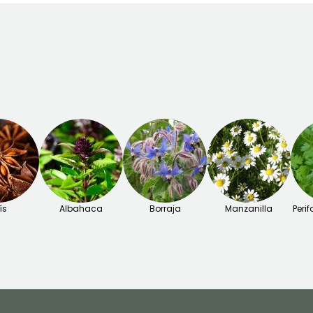
ís
Albahaca
Borraja
Manzanilla
Peri