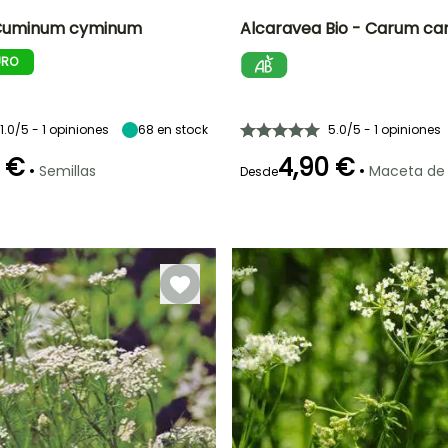
Cuminum cyminum
Alcaravea Bio - Carum car
URO
Altura en la
Período de siembra
Dificultad de
Altura en la
madurez
cultivo
madurez
60 cm
Principiante
60 cm
Febrero a Mayo
1.0/5 - 1 opiniones
68
en stock
5.0/5 - 1 opiniones
 €
4,90 €
•
•
Semillas
Maceta de
Desde
Mejor periodo de
Tamaño de la
P
Método de siembra
Periodo de cosecha
plantación
hortaliza
Siembra sin
Mayo a Julio
Mediano
protección,
Julio a
Siembra a
Septiembre
cubierto,
Siembra bajo
cubierta
calefactada