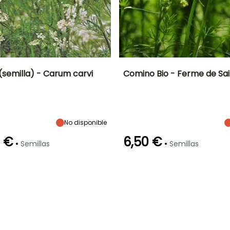
(semilla) - Carum carvi
Comino Bio - Ferme de Sa
Altura en la
Período de siembra
Dificultad de
Altura en la
P
madurez
cultivo
madurez
60 cm
Principiante
60 cm
Mayo a
Septiembre
No disponible
0 €
6,50 €
•
•
Semillas
Semillas
Germinación
Método de siembra
P
Método de siembra
Periodo de cosecha
5e días
Siembra sin
Siembra sin
protección,
protección
Siembra a
Julio a
cubierto,
Septiembre
Siembra bajo
cubierta
calefactada