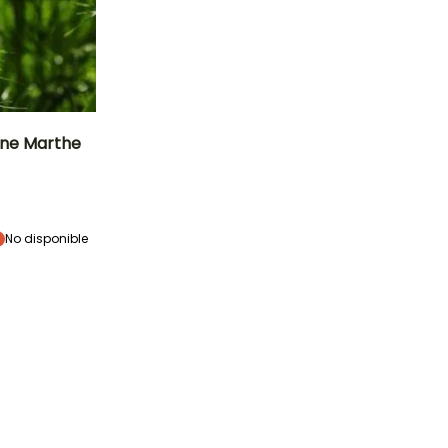
ine Marthe
eríodo de siembra
Febrero a Mayo
No disponible
eriodo de cosecha
Julio a
Septiembre