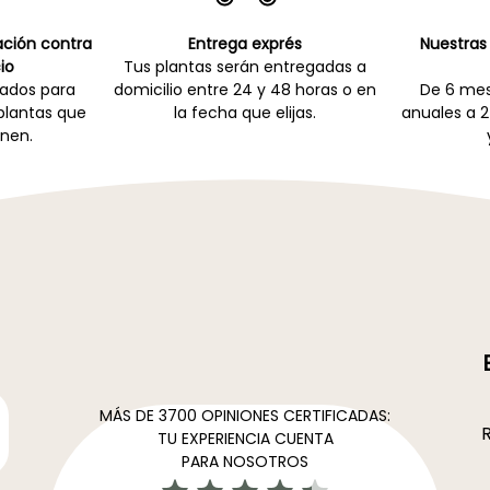
cación contra
Entrega exprés
Nuestras 
io
Tus plantas serán entregadas a
zados para
domicilio entre 24 y 48 horas o en
De 6 mes
 plantas que
la fecha que elijas.
anuales a 2
nen.
MÁS DE 3700 OPINIONES CERTIFICADAS:
R
TU EXPERIENCIA CUENTA
PARA NOSOTROS