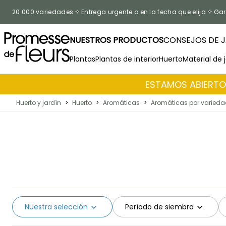
Ir al contenido
20 000 variedades
Entrega urgente o en la fecha que elija
Gar
NUESTROS PRODUCTOS
CONSEJOS DE J
Plantas
Plantas de interior
Huerto
Material de 
ESTAMOS ABIERTOS
Huerto y jardín
>
Huerto
>
Aromáticas
>
Aromáticas por varied
Nuestra selección
Período de siembra