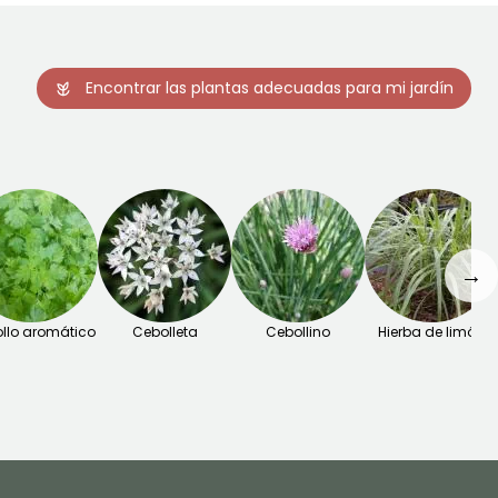
Encontrar las plantas adecuadas para mi jardín
→
follo aromático
Cebolleta
Cebollino
Hierba de limón