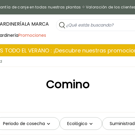
antía de canje en todas nuestras plantas
Valoración de los cliente
ARDINERÍA
LA MARCA
jardinería
Promociones
 TODO EL VERANO : ¡Descubre nuestras promoci
ad
Comino
Periodo de cosecha
Ecológico
Suministrad