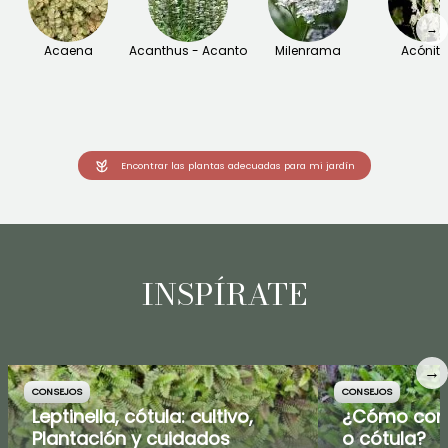
→
Acaena
Acanthus - Acanto
Milenrama
Acónit
Encontrar las plantas adecuadas para mi jardín
INSPÍRATE
→
CONSEJOS
CONSEJOS
Leptinella, cótula: cultivo,
¿Cómo comb
Plantación y cuidados
o cótula?