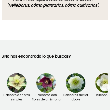
"Helleborus: cómo plantarlos, cómo cultivarlos".
¿No has encontrado lo que buscas?
→
Heléboro de flores
Heléboros con
Heléboros de flor
Helleborus
simples
flores de anémona
doble