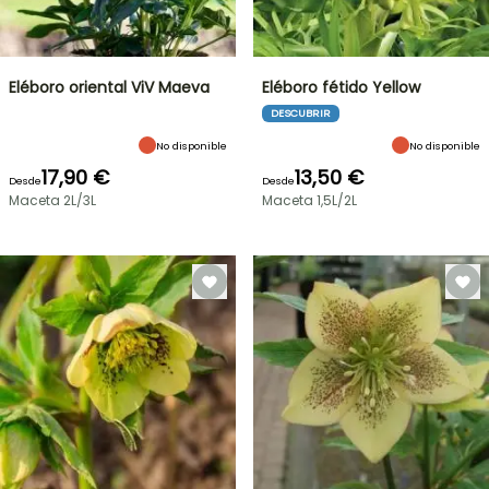
Eléboro oriental ViV Maeva
Eléboro fétido Yellow
DESCUBRIR
No disponible
No disponible
17,90 €
13,50 €
Desde
Desde
Maceta 2L/3L
Maceta 1,5L/2L