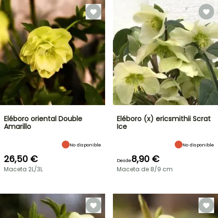
Eléboro oriental Double
Eléboro (x) ericsmithii Scrat
Amarillo
Ice
No disponible
No disponible
26,50 €
8,90 €
Desde
Maceta 2L/3L
Maceta de 8/9 cm