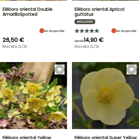
Eléboro oriental Double
Eléboro oriental Apricot
AmarilloSpotted
guttatus
EXCLUSIVO
No disponible
No disponible
26,50 €
14,90 €
Desde
Maceta 2L/3L
Maceta 2L/3L
Eléboro oriental Yellow
Eléboro oriental Super Yellow