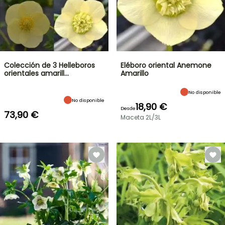
Colección de 3 Helleboros
Eléboro oriental Anemone
orientales amarill…
Amarillo
No disponible
No disponible
18,90 €
Desde
73,90 €
Maceta 2L/3L