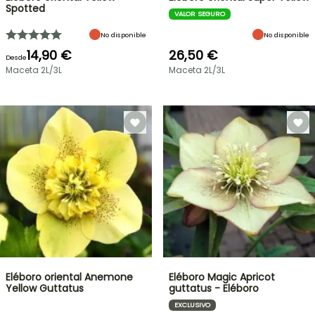
Spotted
VALOR SEGURO
No disponible
No disponible
14,90 €
26,50 €
Desde
Maceta 2L/3L
Maceta 2L/3L
Eléboro oriental Anemone
Eléboro Magic Apricot
Yellow Guttatus
guttatus - Eléboro
EXCLUSIVO