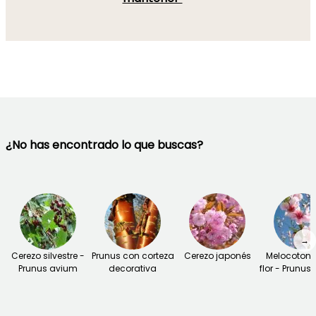
¿No has encontrado lo que buscas?
→
Cerezo silvestre -
Prunus con corteza
Cerezo japonés
Melocotone
Prunus avium
decorativa
flor - Prunus 