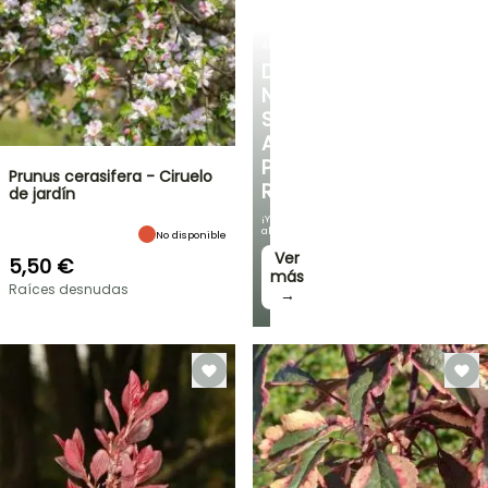
ARBUSTOS
DESCUBRE
NUESTRA
SELECCIÓN
A
PRECIOS
Prunus cerasifera - Ciruelo
REDUCIDOS
de jardín
¡Y
ahorra!
No disponible
Ver
5,50 €
más
Raíces desnudas
→