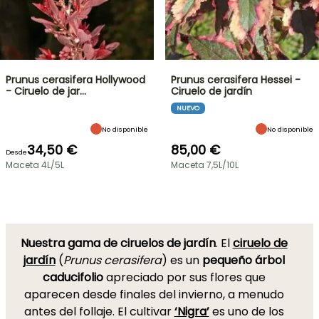
Prunus cerasifera Hollywood
Prunus cerasifera Hessei -
- Ciruelo de jar…
Ciruelo de jardín
NUEVO
No disponible
No disponible
34,50 €
85,00 €
Desde
Maceta 4L/5L
Maceta 7,5L/10L
Nuestra gama de ciruelos de jardín
. El
ciruelo de
jardín
(
Prunus cerasifera
) es un
pequeño árbol
caducifolio
apreciado por sus flores que
aparecen desde finales del invierno, a menudo
antes del follaje. El cultivar
‘Nigra’
es uno de los