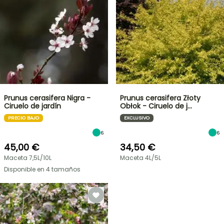
Prunus cerasifera Nigra -
Prunus cerasifera Złoty
Ciruelo de jardín
Obłok - Ciruelo de j…
PRECIO BAJO
EXCLUSIVO
6
6
45,00 €
34,50 €
Maceta 7,5L/10L
Maceta 4L/5L
Disponible en 4 tamaños