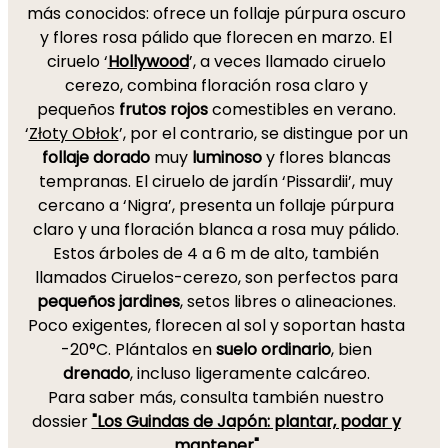
más conocidos: ofrece un follaje púrpura oscuro
y flores rosa pálido que florecen en marzo. El
ciruelo ‘
Hollywood
’, a veces llamado ciruelo
cerezo, combina floración rosa claro y
pequeños
frutos rojos
comestibles en verano.
‘
Złoty Obłok
’, por el contrario, se distingue por un
follaje dorado
muy
luminoso
y flores blancas
tempranas. El ciruelo de jardín ‘Pissardii’, muy
cercano a ‘Nigra’, presenta un follaje púrpura
claro y una floración blanca a rosa muy pálido.
Estos árboles de 4 a 6 m de alto, también
llamados Ciruelos-cerezo, son perfectos para
pequeños jardines
, setos libres o alineaciones.
Poco exigentes, florecen al sol y soportan hasta
-20°C. Plántalos en
suelo ordinario
, bien
drenado
, incluso ligeramente calcáreo.
Para saber más, consulta también nuestro
dossier
"Los Guindas de Japón: plantar, podar y
mantener"