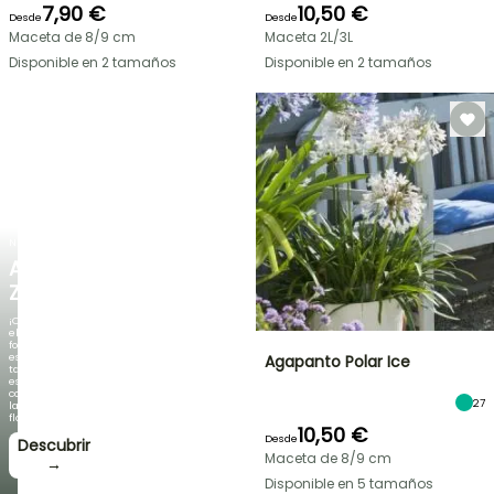
7,90 €
10,50 €
Desde
Desde
Maceta de 8/9 cm
Maceta 2L/3L
Disponible en 2 tamaños
Disponible en 2 tamaños
NUEVO
AGAPANTHUS
ZAMBEZI
¡Cuando
el
follaje
es
Agapanto Polar Ice
tan
espectacular
como
27
la
floración!
10,50 €
Desde
Descubrir
Maceta de 8/9 cm
→
Disponible en 5 tamaños