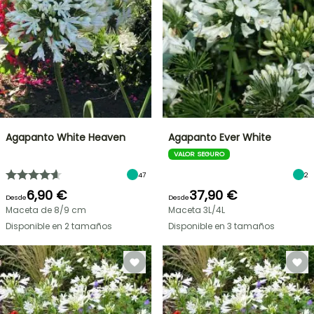
Agapanto White Heaven
Agapanto Ever White
VALOR SEGURO
47
2
6,90 €
37,90 €
Desde
Desde
Maceta de 8/9 cm
Maceta 3L/4L
Disponible en 2 tamaños
Disponible en 3 tamaños