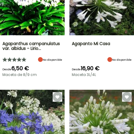
Agapanthus campanulatus
Agapanto Mi Casa
var. albidus - Lirio…
No disponible
No disponible
6,50 €
16,90 €
Desde
Desde
Maceta de 8/9 cm
Maceta 3L/4L