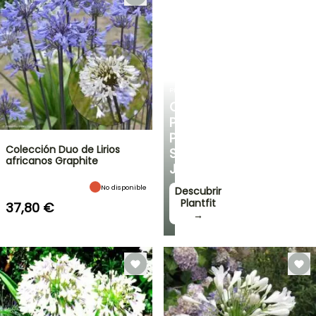
PLANTFIT
CONSEJOS
PERSONALIZADOS
PARA
Colección Duo de Lirios
SU
africanos Graphite
JARDÍN
No disponible
Descubrir
Plantfit
37,80 €
→