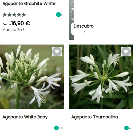
¡Con
Agapanto Graphite White
nuestras
plantas
trepadoras
1
más
bonitas!
16,90 €
Desde
Descubro
Maceta 2L/3L
→
Agapanto White Baby
Agapanto Thumbelina
18
4