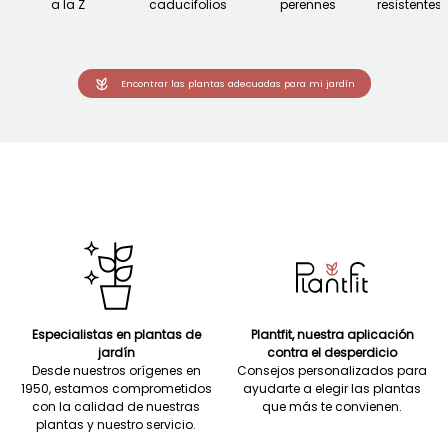
a la Z
caducifolios
perennes
resistentes a
Encontrar las plantas adecuadas para mi jardín
Especialistas en plantas de
Plantfit, nuestra aplicación
jardín
contra el desperdicio
Desde nuestros orígenes en
Consejos personalizados para
1950, estamos comprometidos
ayudarte a elegir las plantas
con la calidad de nuestras
que más te convienen.
plantas y nuestro servicio.