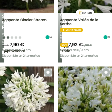
NOVEDADES
EN
IRIS
UNA
8
d
13
h
GERMANICA
SELECCIÓN
Agapanto Glacier Stream
Agapanto Vallée de la
DE
¡Más
Sarthe
de
PLANTAS!
60
variedades
VENTA FLASH
inéditas
Descubre
para
cada
16
77
tu
semana
jardín!
nuevas
7,90 €
7,92 €
ofertas
9,90 €
-
20
%
Desde
Ver
Maceta de 8/9 cm
Maceta de 8/9 cm
¡Aprovecha!
todo
→
→
Disponible en 2 tamaños
Disponible en 2 tamaños