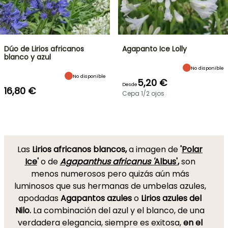
Dúo de Lirios africanos
Agapanto Ice Lolly
blanco y azul
No disponible
No disponible
5,20 €
Desde
16,80 €
Cepa 1/2 ojos
Las
Lirios africanos blancos,
a imagen de
'
Polar
Ice
'
o de
Agapanthus africanus '
Albus'
,
son
menos numerosos pero quizás aún más
luminosos que sus hermanas de umbelas azules,
apodadas
Agapantos azules
o
Lirios azules del
Nilo.
La combinación del azul y el blanco, de una
verdadera elegancia, siempre es exitosa,
en el