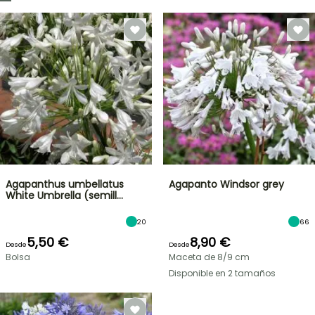
Agapanthus umbellatus
Agapanto Windsor grey
White Umbrella (semill…
20
66
5,50 €
8,90 €
Desde
Desde
Bolsa
Maceta de 8/9 cm
Disponible en 2 tamaños