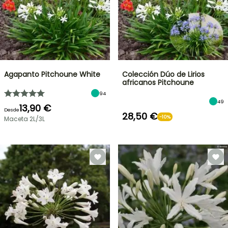
Agapanto Pitchoune White
Colección Dúo de Lirios
africanos Pitchoune
94
49
13,90 €
Desde
28,50 €
-10%
Maceta 2L/3L
OFERTA
RELÁMPAGO
¡HASTA
UN
30
%
BULBOS
DE
DE
PRIMAVERA
DESCUENTO