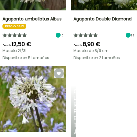
Agapanto umbellatus Albus
Agapanto Double Diamond
PRECIO BAJO
10
38
12,50 €
8,90 €
Desde
Desde
Maceta 2L/3L
Maceta de 8/9 cm
Disponible en 5 tamaños
Disponible en 2 tamaños
CREA
UN
RINCÓN
FRESCO
EN
TU
JARDÍN