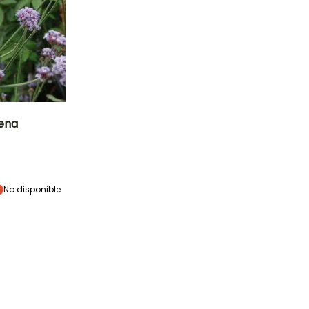
ena
Exposición
Sol
No disponible
Rusticidad
Hasta -15°C