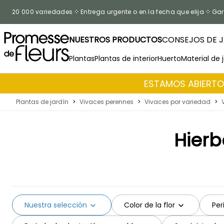
Ir al contenido
20 000 variedades
Entrega urgente o en la fecha que elija
Gar
NUESTROS PRODUCTOS
CONSEJOS DE J
Plantas
Plantas de interior
Huerto
Material de 
ESTAMOS ABIERTOS
Plantas de jardín
>
Vivaces perennes
>
Vivaces por variedad
>
Hierb
Nuestra selección
Color de la flor
Per