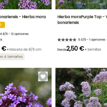
nariensis - Hierba mora
Hierba moraPurple Top -
bonariensis
O
Anchura en la
Exposición
Periodo de floración
Altura en la
madurez
madurez
Sol
30 cm
1 m
4.8/5 - 12 opiniones
Junio a Agosto
ck
5.0/5 - 1 opiniones
0 €
2,50 €
•
•
Maceta de 8/9 cm
Semillas
Desde
ón
Periodo de
Rusticidad
Germinación
 en 4 tamaños
plantación
Hasta -15°C
90e días
razonable
Marzo a Mayo,
Septiembre a
Noviembre