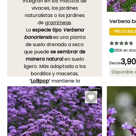
integran en los macizos de
vivaces, los jardines
naturalistas o los jardines
Verbena bo
de
gramíneas
.
La
especie tipo
Verbena
PRECIO BAJ
Altura en la
bonariensis
es una planta
madurez
1.20 m
de suelo drenado a seco
1356
en sto
que puede
se sembrar de
manera natural
en suelo
3,9
Desde
ligero. Más adaptada a los
Periodo de floraci
Disponible
bordillos y macetas,
Junio a
‘
Lollipop
’
mantiene la
Octubre
misma floración "nubosa"
en un formato más
compacto.
‘
Cloud
’,
rechoncha y
especialmente florífera, es
perfecta para las
jardineras.
‘Vanity
’
forma