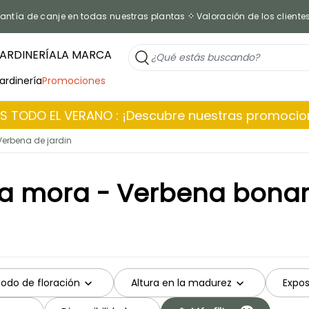
antía de canje en todas nuestras plantas
Valoración de los cliente
ARDINERÍA
LA MARCA
jardinería
Promociones
 TODO EL VERANO : ¡Descubre nuestras promoci
Verbena de jardin
a mora - Verbena bonar
iodo de floración
Altura en la madurez
Expos