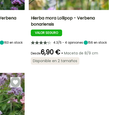
 Verbena
Hierba mora Lollipop - Verbena
bonariensis
Exposición
Altura en la
Anchura en la
Exposición
madurez
madurez
Sol
Sol
VALOR SEGURO
60 cm
60 cm
163
en stock
4.3/5 - 4 opiniones
156
en stock
6,90 €
•
Maceta de 8/9 cm
Desde
Periodo de floración
Periodo de
Rusticidad
Disponible en 2 tamaños
plantación
Hasta -12°C
razonable
Junio a
Marzo a Mayo,
Septiembre
Septiembre a
Noviembre