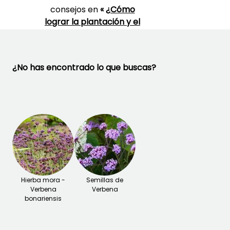
consejos en
«
¿Cómo
lograr la plantación y el
mantenimiento de la
verbena de la Patagonia? »
.
¿No has encontrado lo que buscas?
¡TE ENCANTAN!
Ver 19 opiniones
Hierba mora -
Semillas de
Verbena
Verbena
bonariensis