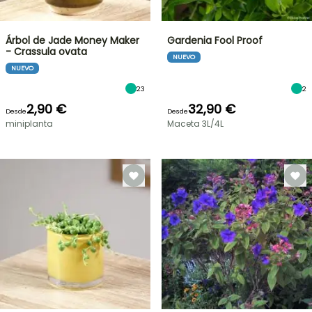
Árbol de Jade Money Maker
Gardenia Fool Proof
- Crassula ovata
NUEVO
NUEVO
23
2
2,90 €
32,90 €
Desde
Desde
miniplanta
Maceta 3L/4L