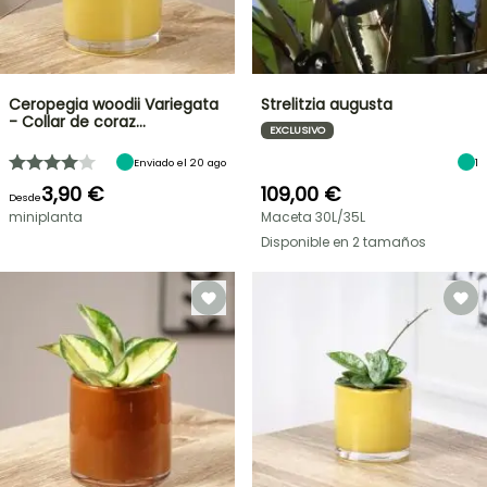
Ceropegia woodii Variegata
Strelitzia augusta
- Collar de coraz…
EXCLUSIVO
Enviado el 20 ago
1
3,90 €
109,00 €
Desde
miniplanta
Maceta 30L/35L
Disponible en 2 tamaños