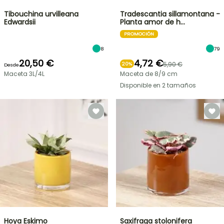
Tibouchina urvilleana
Tradescantia sillamontana -
Edwardsii
Planta amor de h…
PROMOCIÓN
8
79
20,50 €
4,72 €
5,90 €
20%
Desde
Maceta 3L/4L
Maceta de 8/9 cm
Disponible en 2 tamaños
Hoya Eskimo
Saxifraga stolonifera