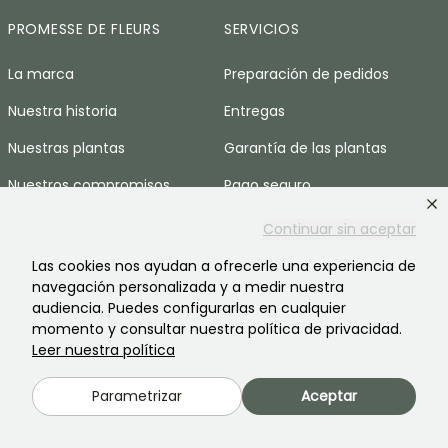
PROMESSE DE FLEURS
SERVICIOS
La marca
Preparación de pedidos
Nuestra historia
Entregas
Nuestras plantas
Garantía de las plantas
Nuestros compromisos
Pago seguro
Nuestros valores
Plantfit
Continuar sin aceptar
Responsabilidad social
Pedido sin plástico
Las cookies nos ayudan a ofrecerle una experiencia de
navegación personalizada y a medir nuestra
Reclutamiento
Nuestras cestas anti-
audiencia. Puedes configurarlas en cualquier
desperdicio
momento y consultar nuestra política de privacidad.
Espacio prensa
Leer nuestra política
AYUDA & CONTACTOS
Parametrizar
Aceptar
Preguntas frecuentes