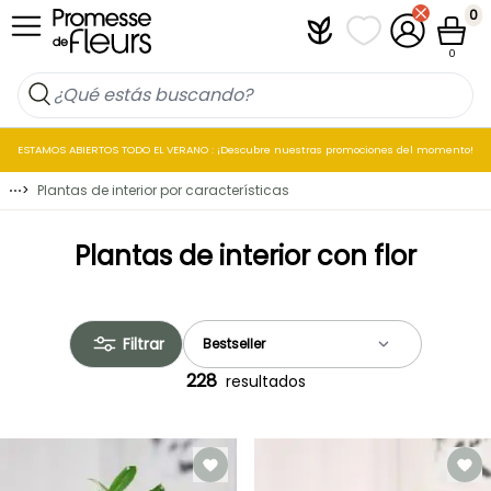
Ir al contenido
0
Plantfit
Mis listas de favo
Mi cuenta
Cesta
0
ESTAMOS ABIERTOS TODO EL VERANO : ¡Descubre nuestras promociones del momento!
⋯
>
Plantas de interior por características
Plantas de interior con flor
Filtrar
228
resultados