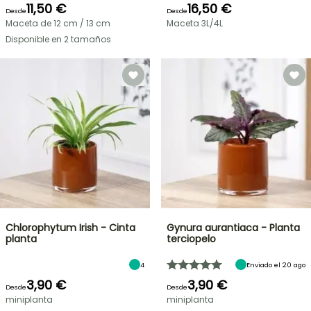
11,50 €
16,50 €
Desde
Desde
Maceta de 12 cm / 13 cm
Maceta 3L/4L
Disponible en 2 tamaños
Chlorophytum Irish - Cinta
Gynura aurantiaca - Planta
planta
terciopelo
4
Enviado el 20 ago
3,90 €
3,90 €
Desde
Desde
miniplanta
miniplanta