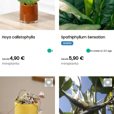
Hoya callistophylla
Spathiphyllum Sensation
NUEVO
3
Enviado el 20 ago
4,90 €
5,90 €
Desde
Desde
miniplanta
miniplanta