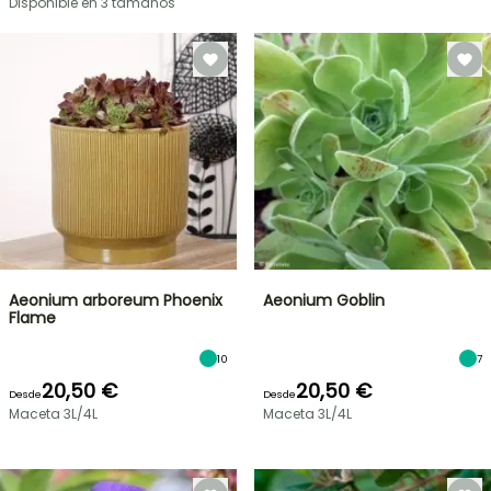
Disponible en 3 tamaños
Aeonium arboreum Phoenix
Aeonium Goblin
Flame
10
7
20,50 €
20,50 €
Desde
Desde
Maceta 3L/4L
Maceta 3L/4L