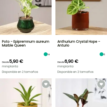
Poto - Epipremnum aureum
Anthurium Crystal Hope -
Marble Queen
Anturio
14
6
5,90 €
6,90 €
Desde
Desde
miniplanta
miniplanta
Disponible en 2 tamaños
Disponible en 2 tamaños