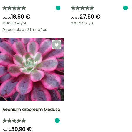
1
4
18,50 €
27,50 €
Desde
Desde
Maceta 4L/5L
Maceta 2L/3L
Disponible en 2 tamaños
Aeonium arboreum Medusa
11
30,90 €
Desde