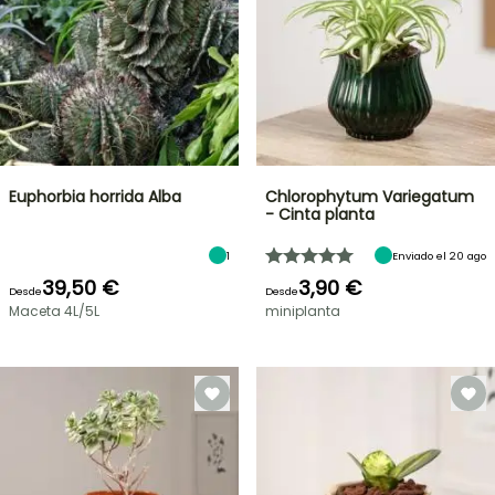
Euphorbia horrida Alba
Chlorophytum Variegatum
- Cinta planta
1
Enviado el 20 ago
39,50 €
3,90 €
Desde
Desde
Maceta 4L/5L
miniplanta