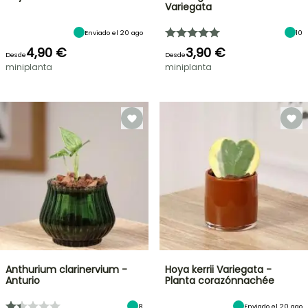
Variegata
Enviado el 20 ago
10
4,90 €
3,90 €
Desde
Desde
miniplanta
miniplanta
Anthurium clarinervium -
Hoya kerrii Variegata -
Anturio
Planta corazónnachée
8
Enviado el 20 ago