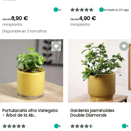
14
Enviado el 20 ago
8,90 €
4,90 €
Desde
Desde
miniplanta
miniplanta
Disponible en 2 tamaños
Portulacaria afra Variegata
Gardenia jasminoides
- Árbol de la Ab…
Double Diamonds
6
5