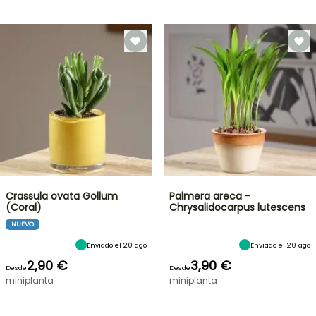
Crassula ovata Gollum
Palmera areca -
(Coral)
Chrysalidocarpus lutescens
NUEVO
Enviado el 20 ago
Enviado el 20 ago
2,90 €
3,90 €
Desde
Desde
miniplanta
miniplanta