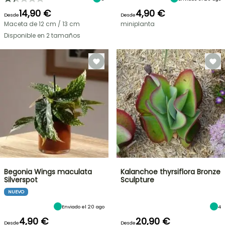
14,90 €
4,90 €
Desde
Desde
Maceta de 12 cm / 13 cm
miniplanta
Disponible en 2 tamaños
Begonia Wings maculata
Kalanchoe thyrsiflora Bronze
Silverspot
Sculpture
NUEVO
Enviado el 20 ago
4
4,90 €
20,90 €
Desde
Desde