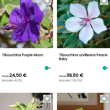
Tibouchina Purple Moon
Tibouchina urvilleana Peace
Baby
10
3
24,50 €
39,50 €
Desde
Desde
Maceta 4L/5L
Maceta 7,5L/10L