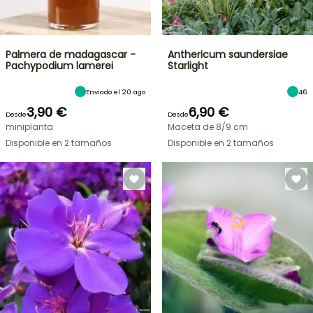
Palmera de madagascar -
Anthericum saundersiae
Pachypodium lamerei
Starlight
Enviado el 20 ago
46
3,90 €
6,90 €
Desde
Desde
miniplanta
Maceta de 8/9 cm
Disponible en 2 tamaños
Disponible en 2 tamaños