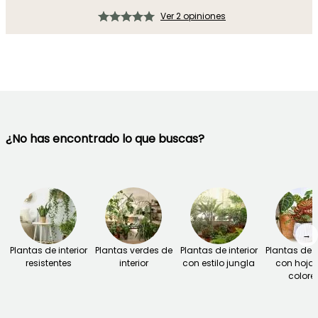
Ver 2 opiniones
¿No has encontrado lo que buscas?
→
Plantas de interior
Plantas verdes de
Plantas de interior
Plantas de i
resistentes
interior
con estilo jungla
con hoja
colore