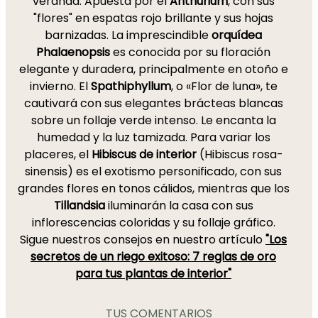
veranda. Apuesta por el
Anthurium
, con sus
"flores" en espatas rojo brillante y sus hojas
barnizadas. La imprescindible
orquídea
Phalaenopsis
es conocida por su floración
elegante y duradera, principalmente en otoño e
invierno. El
Spathiphyllum
, o «Flor de luna», te
cautivará con sus elegantes brácteas blancas
sobre un follaje verde intenso. Le encanta la
humedad y la luz tamizada. Para variar los
placeres, el
Hibiscus de interior
(Hibiscus rosa-
sinensis) es el exotismo personificado, con sus
grandes flores en tonos cálidos, mientras que los
Tillandsia
iluminarán la casa con sus
inflorescencias coloridas y su follaje gráfico.
Sigue nuestros consejos en nuestro artículo
"Los
secretos de un riego exitoso: 7 reglas de oro
para tus plantas de interior"
TUS COMENTARIOS