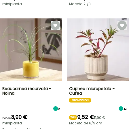
miniplanta
Maceta 2L/3L
Beaucarnea recurvata -
Cuphea micropetala -
Nolina
Cufea
PROMOCIÓN
9
42
3,90 €
9,52 €
11,90 €
20%
Desde
miniplanta
Maceta de 8/9 cm