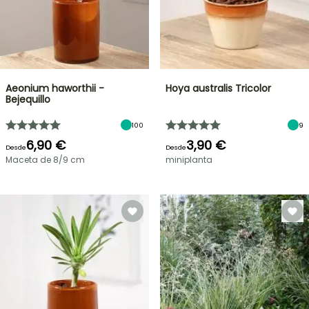
Aeonium haworthii -
Hoya australis Tricolor
Bejequillo
100
9
6,90 €
3,90 €
Desde
Desde
Maceta de 8/9 cm
miniplanta