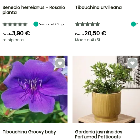
Senecio herreianus - Rosario
Tibouchina urvilleana
planta
Enviado el 20 ago
7
3,90 €
20,50 €
Desde
Desde
miniplanta
Maceta 4L/5L
Tibouchina Groovy baby
Gardenia jasminoides
Perfumed Petticoats