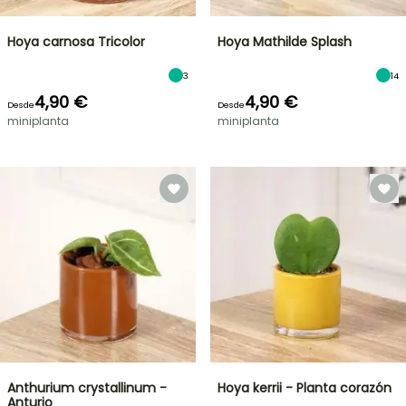
Hoya carnosa Tricolor
Hoya Mathilde Splash
3
14
4,90 €
4,90 €
Desde
Desde
miniplanta
miniplanta
Anthurium crystallinum -
Hoya kerrii - Planta corazón
Anturio