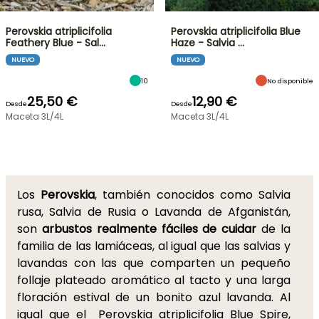
Perovskia atriplicifolia
Perovskia atriplicifolia Blue
Feathery Blue - Sal…
Haze - Salvia …
NUEVO
NUEVO
10
No disponible
25,50 €
12,90 €
Desde
Desde
Maceta 3L/4L
Maceta 3L/4L
Los
Perovskia
, también conocidos como Salvia
rusa, Salvia de Rusia o Lavanda de Afganistán,
son
arbustos realmente fáciles de cuidar
de la
familia de las lamiáceas, al igual que las salvias y
lavandas con las que comparten un pequeño
follaje plateado aromático al tacto y una larga
floración estival de un bonito azul lavanda. Al
igual que el Perovskia atriplicifolia Blue Spire,