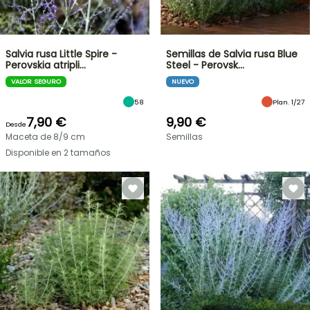
Salvia rusa Little Spire -
Semillas de Salvia rusa Blue
Perovskia atripli…
Steel - Perovsk…
VALOR SEGURO
NUEVO
58
Plan. 1/27
7,90 €
9,90 €
Desde
Maceta de 8/9 cm
Semillas
Disponible en 2 tamaños