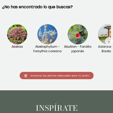
¿No has encontrado lo que buscas?
→
Abelias
Abeliophyllum -
Abutilon - Farolito
Adansoni
Forsythia coreana
japonés
Baoba
Encontrar las plantas adecuadas para mi jardín
INSPÍRATE