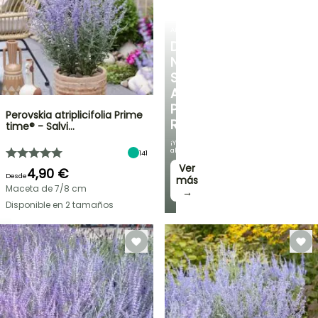
ARBUSTOS
DESCUBRE
NUESTRA
SELECCIÓN
A
PRECIOS
Perovskia atriplicifolia Prime
REDUCIDOS
time® - Salvi…
¡Y
ahorra!
141
Ver
4,90 €
Desde
más
Maceta de 7/8 cm
→
Disponible en 2 tamaños
OFERTA
RELÁMPAGO
¡HASTA
UN
30
%
BULBOS
DE
DE