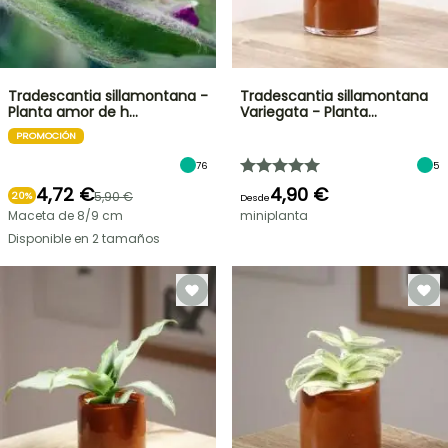
Tradescantia sillamontana -
Tradescantia sillamontana
Planta amor de h…
Variegata - Planta…
PROMOCIÓN
76
5
4,72 €
4,90 €
5,90 €
20%
Desde
Maceta de 8/9 cm
miniplanta
Disponible en 2 tamaños