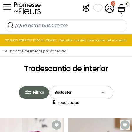
Ir al contenido
0
Plantfit
Mis listas de favo
Mi cuenta
Cesta
0
ESTAMOS ABIERTOS TODO EL VERANO : ¡Descubre nuestras promociones del momento!
⋯
>
Plantas de interior por variedad
Tradescantia de interior
Filtrar
9
resultados