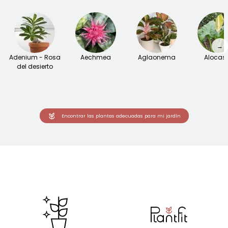
→
Adenium - Rosa
Aechmea
Aglaonema
Alocas
del desierto
Encontrar las plantas adecuadas para mi jardín