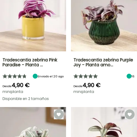
Tradescantia zebrina Pink
Tradescantia zebrina Purple
Paradise - Planta …
Joy - Planta amo…
Enviado el 20 ago
16
4,90 €
4,90 €
Desde
Desde
miniplanta
miniplanta
Disponible en 2 tamaños