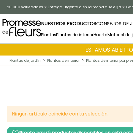
Ir al contenido
20 000 variedades
Entrega urgente o en la fecha que elija
Gar
NUESTROS PRODUCTOS
CONSEJOS DE J
Plantas
Plantas de interior
Huerto
Material de 
ESTAMOS ABIERTOS
Plantas de jardín
>
Plantas de interior
>
Plantas de interior por pi
Ningún artículo coincide con tu selección.
Pronto habrá productos disponibles en esta cate