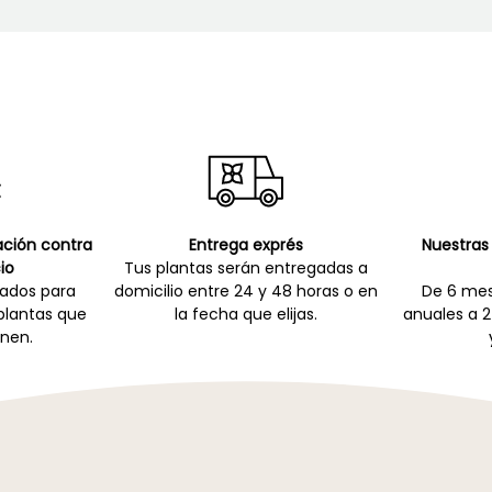
cación contra
Entrega exprés
Nuestras 
io
Tus plantas serán entregadas a
zados para
domicilio entre 24 y 48 horas o en
De 6 mes
 plantas que
la fecha que elijas.
anuales a 2
nen.