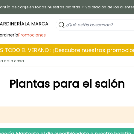
antía de canje en todas nuestras plantas
Valoración de los cliente
ARDINERÍA
LA MARCA
jardinería
Promociones
 TODO EL VERANO : ¡Descubre nuestras promoci
eza de la casa
Plantas para el salón
goría. Mantente al día suscribiéndote a nuestro boletín.