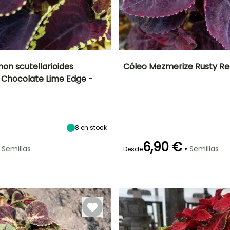
on scutellarioides
Cóleo Mezmerize​ Rusty R
 Chocolate Lime Edge -
ón
Altura en la
Exposición
Periodo de floración
Altura en la
madurez
madurez
Sol,
50 cm
50 cm
Semisombra
Junio a
Septiembre
8
en stock
6,90 €
•
Semillas
Semillas
Desde
Método de siembra
Germinación
Método de siembra
Siembra a
20e días
Siembra a
cubierto,
cubierto,
Siembra bajo
Siembra bajo
cubierta
cubierta
calefactada
calefactada