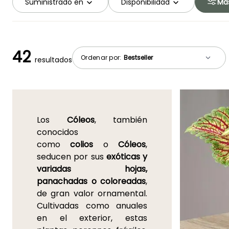
Suministrado en
Disponibilidad
Más
42
Ordenar por:
resultados
Los
Cóleos
, también
conocidos
como
colios
o
Cóleos
,
seducen por sus
exóticas y
variadas hojas,
panachadas o coloreadas
,
de gran valor ornamental.
Cultivadas como anuales
en el exterior, estas