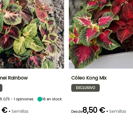
mei Rainbow
Cóleo Kong Mix
EXCLUSIVO
ón
Altura en la
Exposición
Periodo de floración
Altura en la
madurez
madurez
Sol,
50 cm
45 cm
Semisombra
5.0/5 - 1 opiniones
16
en stock
Junio a
Septiembre
 €
8,50 €
•
•
Semillas
Semillas
Desde
Germinación
Método de siembra