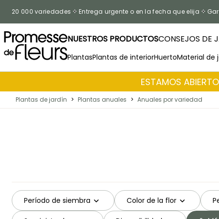
Ir al contenido
20 000 variedades
Entrega urgente o en la fecha que elija
Gar
NUESTROS PRODUCTOS
CONSEJOS DE J
Plantas
Plantas de interior
Huerto
Material de 
ESTAMOS ABIERTOS
Plantas de jardín
>
Plantas anuales
>
Anuales por variedad
Período de siembra
Color de la flor
P