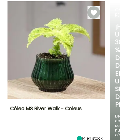
15e días
Ver 6 opiniones
OFERTA
RELÁMPAG
¡HASTA
UN
30
%
DE
DESCUE
EN
UNA
SELECC
DE
PLANTAS
Cóleo MS River Walk - Coleus
Descubre
cada
Frecuencia de riego
Exposición interior
Características
ornamentales
semana
Moderado (1
Luz intensa
Follaje colorido
nuevas
vez por
indirecta
ofertas
semana)
14
en stock