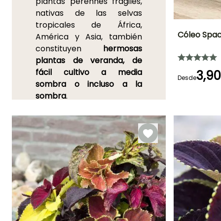
plantas perennes frágiles,
nativas de las selvas
tropicales de África,
Cóleo Spac
América y Asia, también
constituyen
hermosas
Frecuencia de rie
plantas de veranda, de
Moderado (1
vez por
fácil cultivo a media
3,9
semana)
Desde
sombra o incluso a la
sombra
.
Estas plantas de la familia
Características
ornamentales
de las Lamiáceas (o
Follaje colori
Labiadas) se presentan en
una amplia variedad de
variedades, con una paleta
de colores infinitamente
variada: desde amarillo,
verde, rosa claro hasta rojo
oscuro, violeta, unicolor o