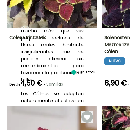
bicolor, e incluso tricolor.
Las grandes hojas ovales y
dentadas de los Cóleos son
su principal atractivo,
mucho más que sus
Coleus Pinto Mix
Solenostem
pequeños racimos de
Mezmerize​
flores azules bastante
Periodo de floración
Altura en la
Exposición
Periodo de floraci
Cóleo
insignificantes que se
madurez
Sol,
50 cm
pueden eliminar sin
Semisombra
Junio a
Junio a
NUEVO
Octubre
Septiembre
remordimientos para
favorecer la producción de
14
en stock
follaje.
4,50 €
8,90 €
•
•
Semillas
Desde
Germinación
Germinación
Los Cóleos se adaptan
15e días
20e días
naturalmente al cultivo en
macetas y jardineras: por
ejemplo, combínelos con
las
begonias
que aprecian
ambientes un poco