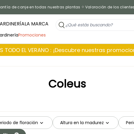
antía de canje en todas nuestras plantas
Valoración de los cliente
ARDINERÍA
LA MARCA
jardinería
Promociones
 TODO EL VERANO : ¡Descubre nuestras promoci
Coleus
eriodo de floración
Altura en la madurez
Per