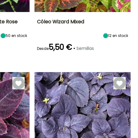
te Rose
Cóleo Wizard Mixed
Exposición
Periodo de floración
Altura en la
Exposición
50
en stock
12
en stock
madurez
Sol,
Sol,
50 cm
Semisombra
Semisombra
Enero a
5,50 €
•
Semillas
Diciembre
Desde
Germinación
20e días