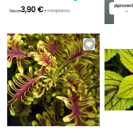
¡Aprovec
3,90 €
•
miniplanta
→
Desde