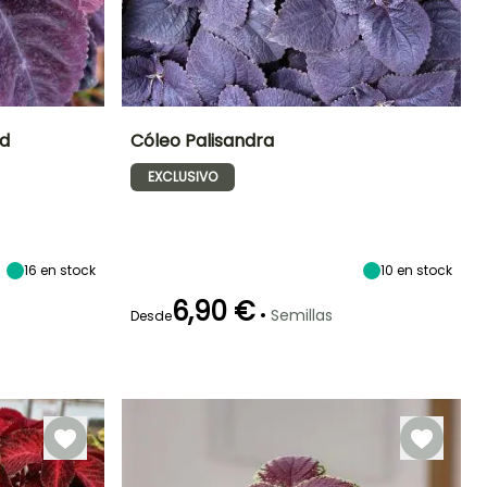
ed
Cóleo Palisandra
EXCLUSIVO
Exposición
Periodo de floración
Altura en la
Exposición
madurez
Sol,
Sol,
60 cm
Semisombra
Semisombra
Enero a
Diciembre
16
en stock
10
en stock
6,90 €
•
Semillas
Desde
Germinación
20e días