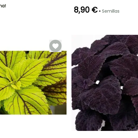
ha!
8,90 €
•
Semillas
Germinación
Método de siembra
20e días
Siembra a
cubierto,
Siembra bajo
cubierta
calefactada