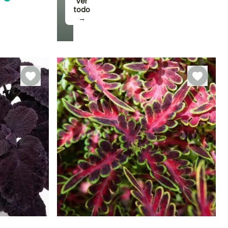
Ver
todo
→