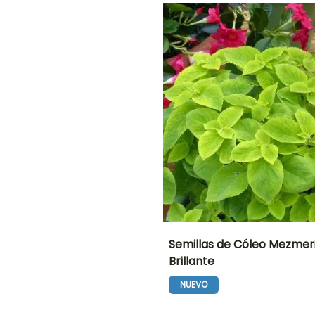
20e días
Siembra a
cubierto,
Siembra bajo
O
cubierta
calefactada
NTO
IÓN
!
Semillas de Cóleo Mezmer
Brillante
Periodo de floración
Altura en la
madurez
NUEVO
50 cm
Junio a
Septiembre