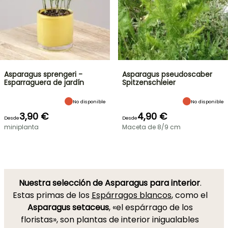
Asparagus sprengeri -
Asparagus pseudoscaber
Esparraguera de jardín
Spitzenschleier
No disponible
No disponible
3,90 €
4,90 €
Desde
Desde
miniplanta
Maceta de 8/9 cm
Nuestra selección de Asparagus para interior
.
Estas primas de los
Espárragos blancos
, como el
Asparagus setaceus
, «el espárrago de los
floristas», son plantas de interior inigualables