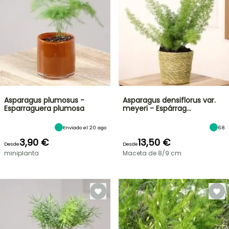
Asparagus plumosus -
Asparagus densiflorus var.
Esparraguera plumosa
meyeri - Espárrag…
Enviado el 20 ago
68
3,90 €
13,50 €
Desde
Desde
miniplanta
Maceta de 8/9 cm