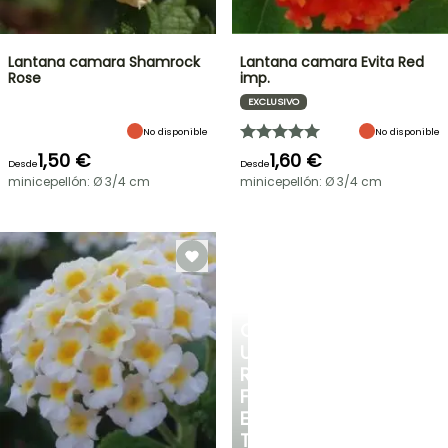
Lantana camara Shamrock
Lantana camara Evita Red
Rose
imp.
EXCLUSIVO
No disponible
No disponible
1,50 €
1,60 €
Desde
Desde
minicepellón: Ø 3/4 cm
minicepellón: Ø 3/4 cm
CREA
UN
RINCÓN
FRESCO
EN
TU