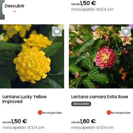
1,50 €
Desde
Descubrir
minicepellón: Ø 3/4 cm
→
Lantana Lucky Yellow
Lantana camara Evita Rose
Improved
EXCLUSIVO
No disponible
No disponible
1,50 €
1,60 €
Desde
Desde
minicepellón: Ø 3/4 cm
minicepellón: Ø 3/4 cm