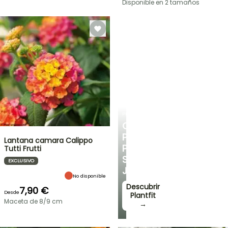
Disponible en 2 tamaños
PLANTFIT
CONSEJOS
PERSONALIZADOS
Lantana camara Calippo
PARA
Tutti Frutti
SU
EXCLUSIVO
JARDÍN
No disponible
Descubrir
7,90 €
Desde
Plantfit
Maceta de 8/9 cm
→