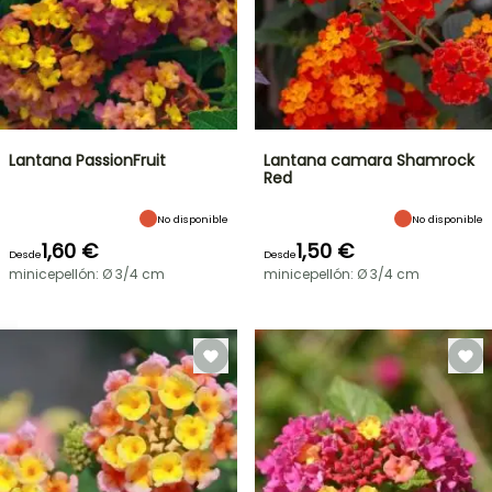
Lantana PassionFruit
Lantana camara Shamrock
Red
No disponible
No disponible
1,60 €
1,50 €
Desde
Desde
minicepellón: Ø 3/4 cm
minicepellón: Ø 3/4 cm
OFERTA
RELÁMPAGO
¡HASTA
UN
30
%
BULBOS
DE
DE
PRIMAVERA
DESCUENTO