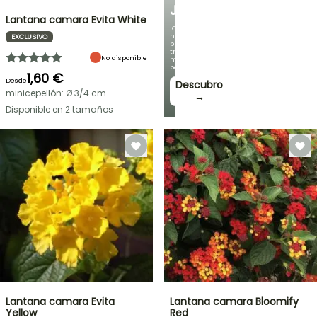
JARDÍN
Lantana camara Evita White
¡Con
nuestras
EXCLUSIVO
plantas
trepadoras
No disponible
más
bonitas!
1,60 €
Desde
Descubro
minicepellón: Ø 3/4 cm
→
Disponible en 2 tamaños
Lantana camara Evita
Lantana camara Bloomify
Yellow
Red