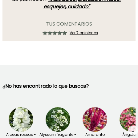
esquejes, cuidado"
TUS COMENTARIOS
Ver 7 opiniones
¿No has encontrado lo que buscas?
→
Alceas roseas -
Alyssum fragante -
Amaranto
Ángelon