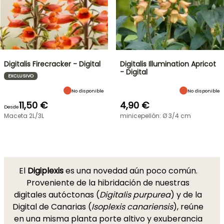
Digitalis Firecracker - Digital
Digitalis Illumination Apricot
- Digital
EXCLUSIVO
No disponible
No disponible
11,50 €
4,90 €
Desde
Maceta 2L/3L
minicepellón: Ø 3/4 cm
El
Digiplexis
es una novedad aún poco común.
Proveniente de la hibridación de nuestras
digitales autóctonas (
Digitalis purpurea
) y de la
Digital de Canarias (
Isoplexis canariensis
), reúne
en una misma planta porte altivo y exuberancia