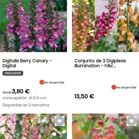
Digitalis Berry Canary -
Conjunto de 3 Digiplexis
Digital
Illumination - híbr…
EXCLUSIVO
No disponible
No disponible
3,80 €
Desde
13,50 €
minicepellón: Ø 3/4 cm
Disponible en 2 tamaños