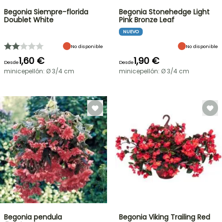
Begonia Siempre-florida
Begonia Stonehedge Light
Doublet White
Pink Bronze Leaf
NUEVO
No disponible
No disponible
1,60 €
1,90 €
Desde
Desde
minicepellón: Ø 3/4 cm
minicepellón: Ø 3/4 cm
Begonia pendula
Begonia Viking Trailing Red