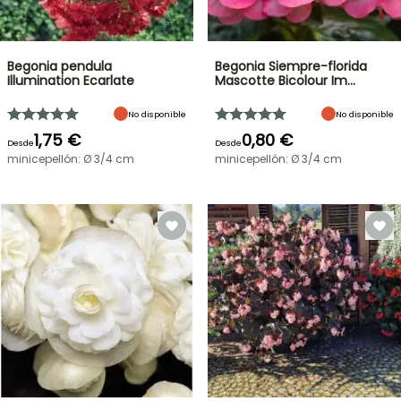
Begonia pendula
Begonia Siempre-florida
Illumination Ecarlate
Mascotte Bicolour Im…
No disponible
No disponible
1,75 €
0,80 €
Desde
Desde
minicepellón: Ø 3/4 cm
minicepellón: Ø 3/4 cm