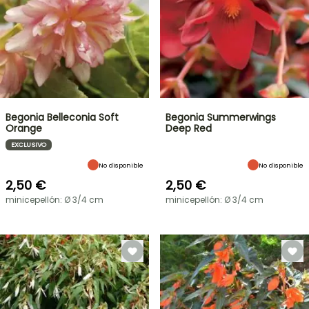
Begonia Belleconia Soft
Begonia Summerwings
Orange
Deep Red
EXCLUSIVO
No disponible
No disponible
2,50 €
2,50 €
minicepellón: Ø 3/4 cm
minicepellón: Ø 3/4 cm