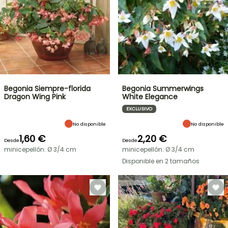
Begonia Siempre-florida
Begonia Summerwings
Dragon Wing Pink
White Elegance
EXCLUSIVO
No disponible
No disponible
1,60 €
2,20 €
Desde
Desde
minicepellón: Ø 3/4 cm
minicepellón: Ø 3/4 cm
Disponible en 2 tamaños