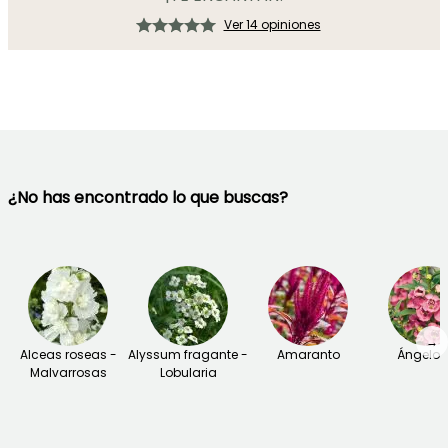
Ver 14 opiniones
¿No has encontrado lo que buscas?
→
Alceas roseas -
Alyssum fragante -
Amaranto
Ángelon
Malvarrosas
Lobularia