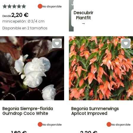
JARDÍN
No disponible
Descubrir
2,20 €
Desde
Plantfit
minicepellón: Ø 3/4 cm
→
Disponible en 2 tamaños
Begonia Siempre-florida
Begonia Summerwings
Gumdrop Coco White
Apricot Improved
No disponible
No disponible