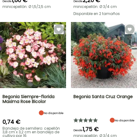
1,60 €
2,20 €
Desde
Desde
minicepellón: Ø 1,5/2,5 cm
minicepellón: Ø 3/4 cm
Disponible en 2 tamaños
Begonia Siempre-florida
Begonia Santa Cruz Orange
Maxima Rose Bicolor
No disponible
0,74 €
No disponible
1,75 €
Bandeja de semillero: cepellón
Desde
3,8 cm x 3,2 cm en bandeja de
cultivo por 16
minicepellón: Ø 3/4 cm