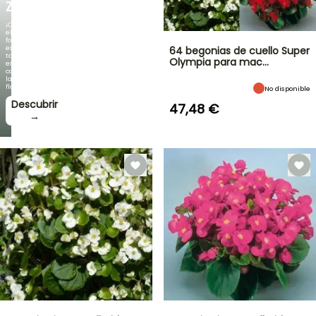
ZAMBEZI
¡Cuando
el
follaje
es
64 begonias de cuello Super
tan
Olympia para mac…
espectacular
como
la
floración!
No disponible
Descubrir
47,48 €
→