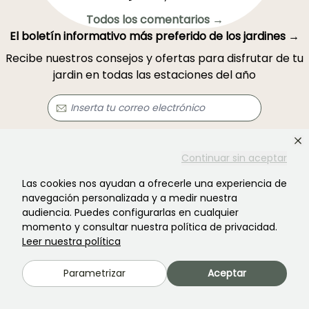
Todos los comentarios →
El boletín informativo más preferido de los jardines →
Recibe nuestros consejos y ofertas para disfrutar de tu
jardin en todas las estaciones del año
Registrarse →
Continuar sin aceptar
Las cookies nos ayudan a ofrecerle una experiencia de
Este formulario está protegido por reCAPTCHA. Se aplican la
política de
navegación personalizada y a medir nuestra
privacidad
y los
términos de servicio
.
audiencia. Puedes configurarlas en cualquier
momento y consultar nuestra política de privacidad.
Leer nuestra política
Parametrizar
Aceptar
¿No encontraste lo que buscabas?