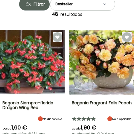
Filtrar
48
resultados
Begonia Siempre-florida
Begonia Fragrant Falls Peach
Dragon Wing Red
No disponible
No disponible
1,60 €
1,90 €
Desde
Desde
minicepellón: Ø 3/4 cm
minicepellón: Ø 3/4 cm