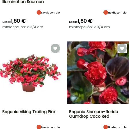
Illumination Saumon
No disponible
No disponible
1,60 €
1,60 €
Desde
Desde
minicepellón: Ø 3/4 cm
minicepellón: Ø 3/4 cm
Begonia Viking Trailing Pink
Begonia Siempre-florida
Gumdrop Coco Red
No disponible
No disponible