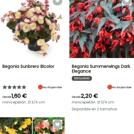
Begonia Sunbrero Bicolor
Begonia Summerwings Dark
Elegance
EXCLUSIVO
No disponible
No disponible
1,60 €
2,20 €
Desde
Desde
minicepellón: Ø 3/4 cm
minicepellón: Ø 3/4 cm
Disponible en 2 tamaños