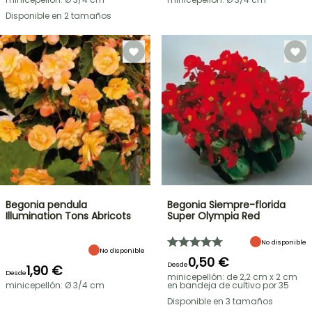
Disponible en 2 tamaños
Begonia pendula
Begonia Siempre-florida
Illumination Tons Abricots
Super Olympia Red
No disponible
No disponible
0,50 €
Desde
1,90 €
Desde
minicepellón: de 2,2 cm x 2 cm
minicepellón: Ø 3/4 cm
en bandeja de cultivo por 35
Disponible en 3 tamaños