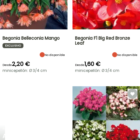
Begonia Belleconia Mango
Begonia F1 Big Red Bronze
Leaf
EXCLUSIVO
No disponible
No disponible
2,20 €
1,60 €
Desde
Desde
minicepellón: Ø 3/4 cm
minicepellón: Ø 3/4 cm
NUEVO
AGAPANTHUS