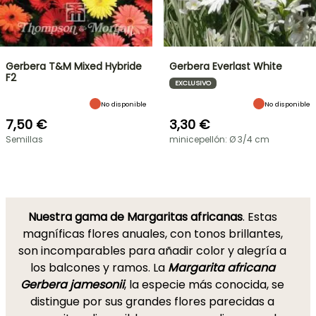
Gerbera T&M Mixed Hybride
Gerbera Everlast White
F2
EXCLUSIVO
No disponible
No disponible
7,50 €
3,30 €
Semillas
minicepellón: Ø 3/4 cm
Nuestra gama de Margaritas africanas
. Estas
magníficas flores anuales, con tonos brillantes,
son incomparables para añadir color y alegría a
los balcones y ramos. La
Margarita africana
Gerbera jamesonii
, la especie más conocida, se
distingue por sus grandes flores parecidas a