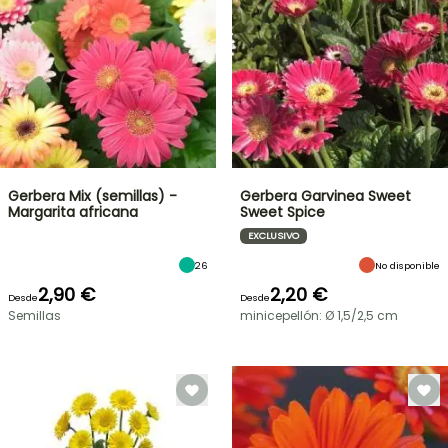
Gerbera Mix (semillas) -
Gerbera Garvinea Sweet
Margarita africana
Sweet Spice
EXCLUSIVO
26
No disponible
2,90 €
2,20 €
Desde
Desde
Semillas
minicepellón: Ø 1,5/2,5 cm