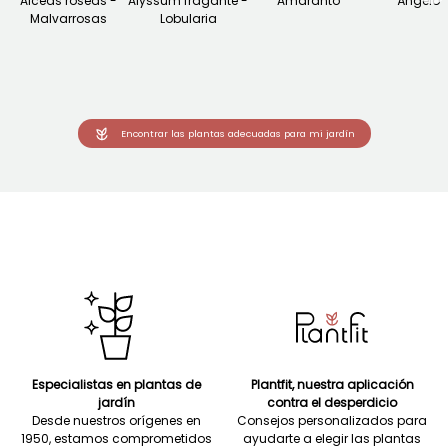
Alceas roseas -
Alyssum fragante -
Amaranto
Ángelon
Malvarrosas
Lobularia
Encontrar las plantas adecuadas para mi jardín
Especialistas en plantas de
Plantfit, nuestra aplicación
jardín
contra el desperdicio
Desde nuestros orígenes en
Consejos personalizados para
1950, estamos comprometidos
ayudarte a elegir las plantas