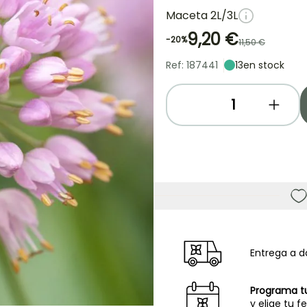
Maceta 2L/3L
9,20 €
-20%
11,50 €
Ref: 187441
13
en stock
Entrega a d
Programa t
y elige tu f