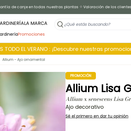
antía de canje en todas nuestras plantas
Valoración de los cliente
ARDINERÍA
LA MARCA
jardinería
Promociones
 TODO EL VERANO : ¡Descubre nuestras promoci
Allium - Ajo ornamental
PROMOCIÓN
Allium Lisa 
Allium x senescens Lisa G
Ajo decorativo
Sé el primero en dar tu opinión