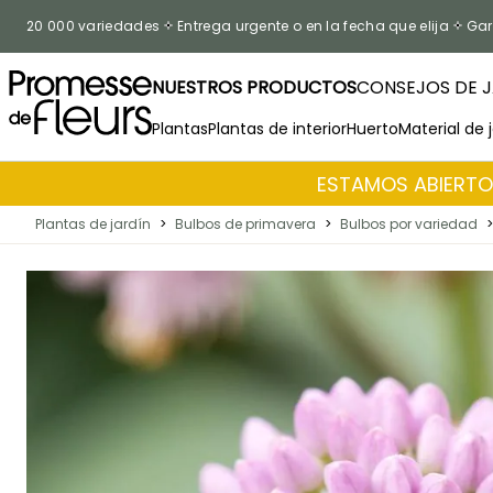
Ir al contenido
20 000 variedades
Entrega urgente o en la fecha que elija
Gar
NUESTROS PRODUCTOS
CONSEJOS DE J
Plantas
Plantas de interior
Huerto
Material de 
ESTAMOS ABIERTOS
Plantas de jardín
>
Bulbos de primavera
>
Bulbos por variedad
>