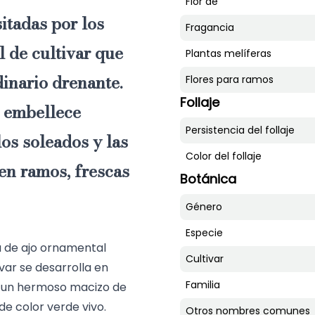
Flor de
itadas por los
Fragancia
l de cultivar que
Plantas melíferas
dinario drenante.
Flores para ramos
Follaje
l, embellece
Persistencia del follaje
los soleados y las
Color del follaje
en ramos, frescas
Botánica
Género
Especie
a de ajo ornamental
Cultivar
var se desarrolla en
Familia
a un hermoso macizo de
 de color verde vivo.
Otros nombres comunes