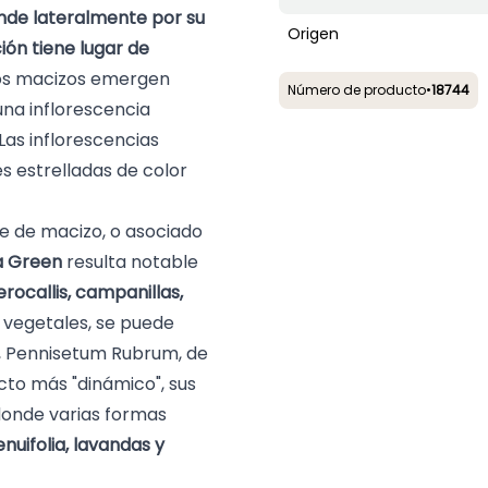
nde lateralmente por su
Origen
ción tiene lugar
de
 los macizos emergen
Número de producto
•
18744
na inflorescencia
 Las inflorescencias
s estrelladas de color
e de macizo, o asociado
sa Green
resulta notable
rocallis
, campanillas,
y vegetales, se puede
,
Pennisetum Rubrum
, de
to más "dinámico", sus
donde varias formas
enuifolia
, lavandas y