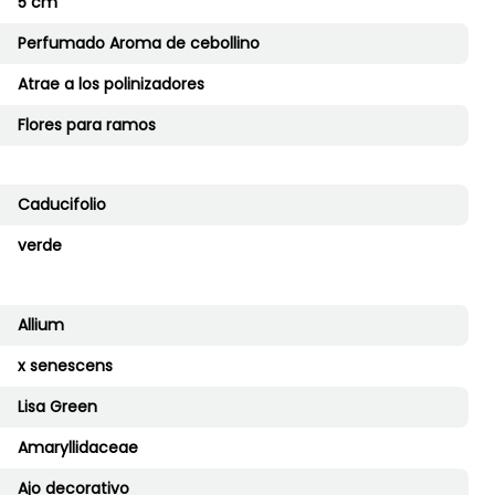
5 cm
Perfumado Aroma de cebollino
Atrae a los polinizadores
Flores para ramos
Caducifolio
verde
Allium
x senescens
Lisa Green
Amaryllidaceae
Ajo decorativo