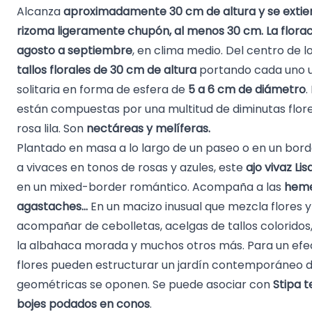
Alcanza
aproximadamente 30 cm de altura y se extie
rizoma ligeramente chupón, al menos 30 cm.
La flora
agosto a septiembre
, en clima medio. Del centro de
tallos florales de 30 cm de altura
portando cada uno u
solitaria en forma de esfera de
5 a 6 cm de diámetro
.
están compuestas por una multitud de diminutas flore
rosa lila. Son
nectáreas y melíferas.
Plantado en masa a lo largo de un paseo o en un bord
a vivaces en tonos de rosas y azules, este
ajo vivaz Li
en un mixed-border romántico. Acompaña a las
heme
agastaches
...
En un macizo inusual que mezcla flores 
acompañar de cebolletas, acelgas de tallos coloridos
la
albahaca morada
y muchos otros más. Para un efec
flores pueden estructurar un jardín contemporáneo 
geométricas se oponen. Se puede asociar con
Stipa t
bojes podados en conos
.